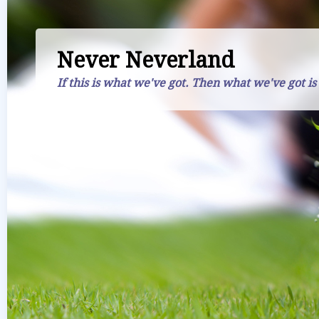
Never Neverland
If this is what we've got. Then what we've got is