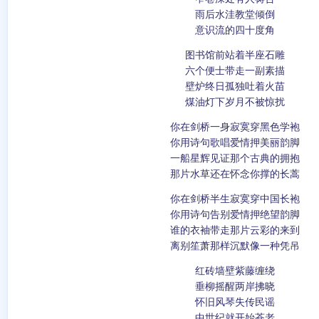
雨后水洼教堂倾倒
意识流的四十度角
图书馆前站着半座石雕
六个便士带走一副素描
壁炉终日孤独吐着火苗
煤油灯下岁月不被惊扰
你在剑桥一身寂寞穿黑色学袍
你用诗句歌唱爱情押美丽韵脚
一船星辉见证那个古典的拥抱
那片水草还在怀念你撑的长蒿
你在剑桥半生寂寞穿中国长袍
你用诗句告别爱情押绝望韵脚
谁的衣袖带走那片云彩的来到
离别笙萧那样沉默像一种凭吊
红砖墙壁紫藤缠绕
垂柳摇醒两岸拂晓
怀旧风琴失传民谣
中世纪就开始苍老