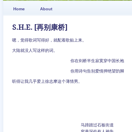
Home
About
S.H.E. [再别康桥]
嗯，觉得歌词写得好，就配着歌贴上来。
大陆就没人写这样的词。
你在剑桥半生寂寞穿中国长袍
你用诗句告别爱情押绝望韵脚
听得让我几乎爱上徐志摩这个薄情男。
马蹄踏过石板街道
窄巷深处有人祷告