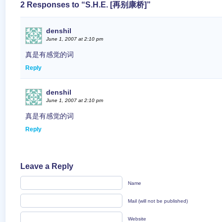
2 Responses to “S.H.E. [再别康桥]”
denshil
June 1, 2007 at 2:10 pm
真是有感觉的词
Reply
denshil
June 1, 2007 at 2:10 pm
真是有感觉的词
Reply
Leave a Reply
Name
Mail (will not be published)
Website