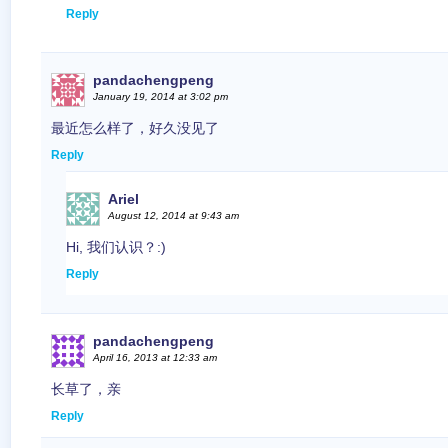
Reply
pandachengpeng
January 19, 2014 at 3:02 pm
最近怎么样了，好久没见了
Reply
Ariel
August 12, 2014 at 9:43 am
Hi, 我们认识？:)
Reply
pandachengpeng
April 16, 2013 at 12:33 am
长草了，亲
Reply