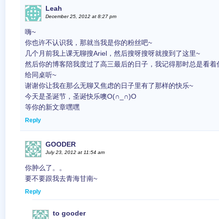
Leah
December 25, 2012 at 8:27 pm
嗨~
你也许不认识我，那就当我是你的粉丝吧~
几个月前我上课无聊搜Ariel，然后搜呀搜呀就搜到了这里~
然后你的博客陪我度过了高三最后的日子，我记得那时总是看着
给同桌听~
谢谢你让我在那么无聊又焦虑的日子里有了那样的快乐~
今天是圣诞节，圣诞快乐噢O(∩_∩)O
等你的新文章嘿嘿
Reply
GOODER
July 23, 2012 at 11:54 am
你肿么了。。
要不要跟我去青海甘南~
Reply
to gooder