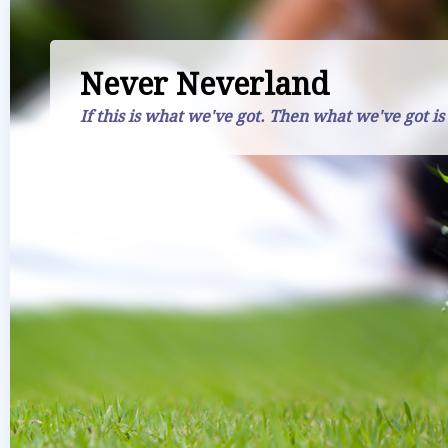
Never Neverland
If this is what we've got. Then what we've got is