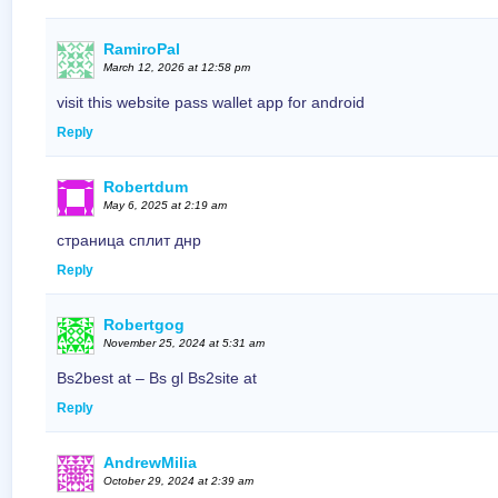
RamiroPal
March 12, 2026 at 12:58 pm
visit this website pass wallet app for android
Reply
Robertdum
May 6, 2025 at 2:19 am
страница сплит днр
Reply
Robertgog
November 25, 2024 at 5:31 am
Bs2best at – Bs gl Bs2site at
Reply
AndrewMilia
October 29, 2024 at 2:39 am