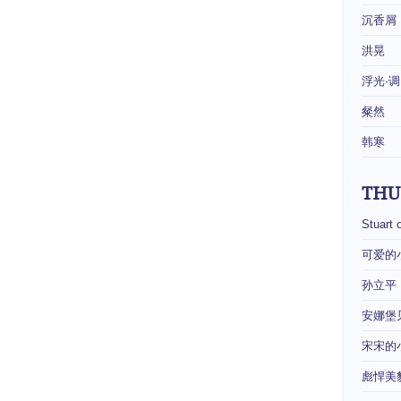
沉香屑
洪晃
浮光·调
粲然
韩寒
THU
Stuart 
可爱的
孙立平
安娜堡
宋宋的
彪悍美