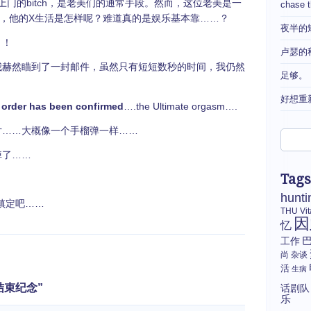
上门的bitch，是老美们的通常手段。然而，这位老美是一
chase 
，他的X生活是怎样呢？难道真的是娱乐基本靠……？
夜半的
！！
卢瑟的
我赫然瞄到了一封邮件，虽然只有短短数秒的时间，我仍然
足够。
好想重
 order has been confirmed
….the Ultimate orgasm….
片……大概像一个手榴弹一样……
掉了……
Tags
hunti
也镇定吧……
THU
Vi
因
忆
工作
尚
杂谈
活
生病
rl 结束纪念”
话剧队
乐