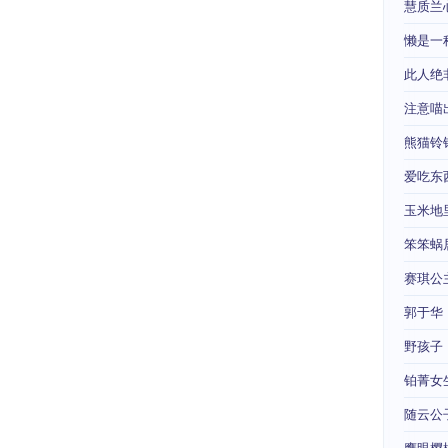
慧质兰
懒是一
此人绝
注意喵
熊猫铃
爱吃东
玉米地
笨笨蜗
赛琪公
郭于华
野孩子
铂菁女
随云公