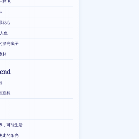
一样飞
妹
最花心
·人鱼
的漂亮疯子
森林
iend
器
乱联想
界，可能生活
飞走的阳光