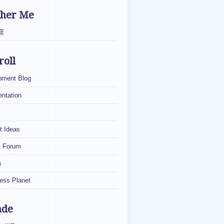
ther Me
窟
roll
pment Blog
ntation
t Ideas
t Forum
s
ess Planet
ade