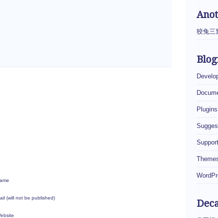
Ano
狡兔三
Blog
Develo
Docume
Plugins
Sugges
Suppor
Theme
WordPr
ame
ail (will not be published)
Dec
ebsite