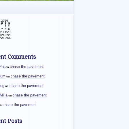
t 2026
F
S
S
1
2
7
8
9
3
14
15
16
0
21
22
23
7
28
29
30
ent Comments
Pal
chase the pavement
on
dum
chase the pavement
on
gog
chase the pavement
on
Milia
chase the pavement
on
chase the pavement
n
nt Posts