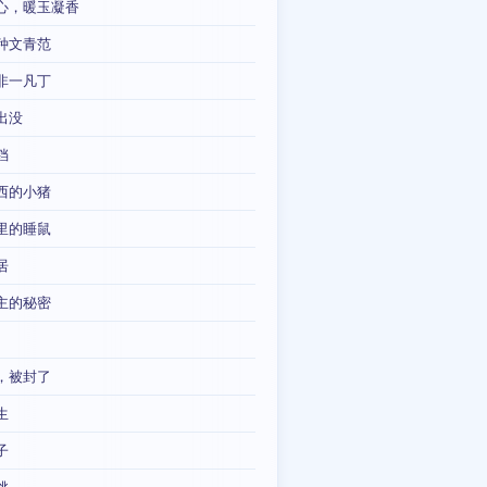
心，暖玉凝香
种文青范
非一凡丁
出没
铛
西的小猪
里的睡鼠
居
主的秘密
，被封了
生
子