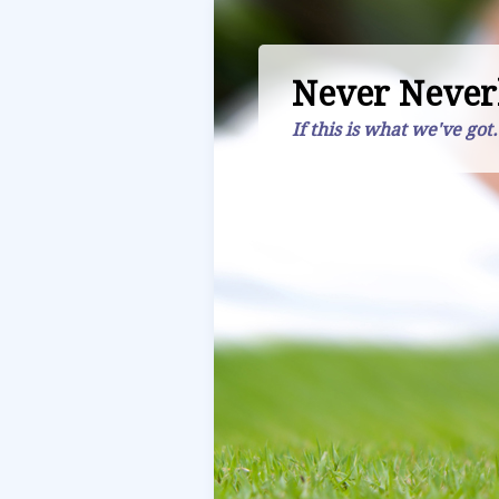
Never Never
If this is what we've got