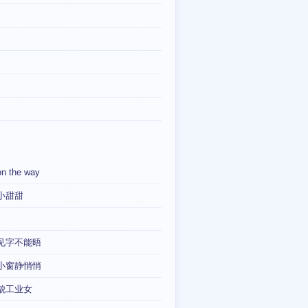
on the way
小甜甜
见字不能晤
小窗静悄悄
貌工业女