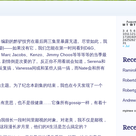
Augus
M
T
W
T
3
4
5
6
10
11
12
1
17
18
19
2
24
25
26
2
于完结了，编剧的黔驴技穷在最后两三集里暴露无遗。尽管如此，我
31
« Jul
剧——如果没有它，我们怎能在第一时间看到D&G、
、Marc Jacobs、Kenzo、Jimmy Choos等等等等的当季最
Rec
剧情倒是次要的了。反正你不用看就会知道，Serena和
也会反复搞，Vanessa间或和某些人搞一搞，而Nate会和所有
Ramiro
Robert
剧集的主题。为了纪念本剧集的结束，我也在今天发现了一个
Robert
Andrew
是很有意思，也不是很健康……它像所有gossip一样，有着十
myimee
o
为我很长一段时间里鄙视的对象。对老美，我不仅是鄙视，
Rece
这段漫长岁月里，他们的X生活是怎么搞定的？