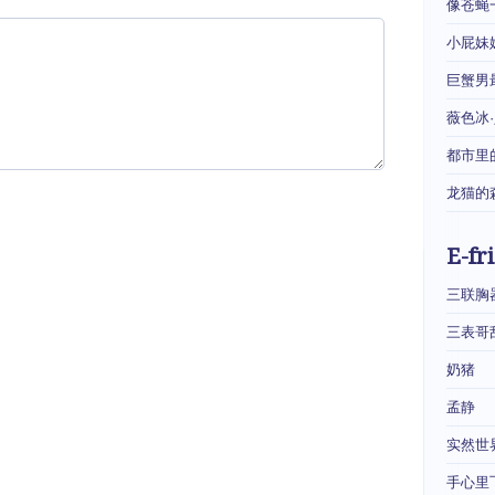
像苍蝇
小屁妹
巨蟹男
薇色冰
都市里
龙猫的
E-fr
三联胸
三表哥
奶猪
孟静
实然世
手心里