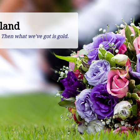
land
. Then what we've got is gold.