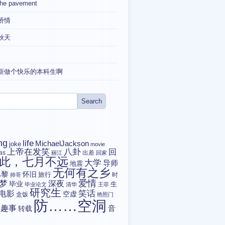
the pavement
矫情
秋天
新做个快乐的本科生啊
ng
life
MichaelJackson
joke
movie
上帝在发笑
八卦
回
tas
出差
丽江
回家
此，七月不远
大学
导师
地震
无何有之乡
巴黎
怀旧
旅行
时
帅哥
爱情
梦
深夜
毕业
生
毕业论文
清华
王菲
研究生
电影
笑话
空虚
盒饭
艳照门
防……空洞
趣事
转载
音