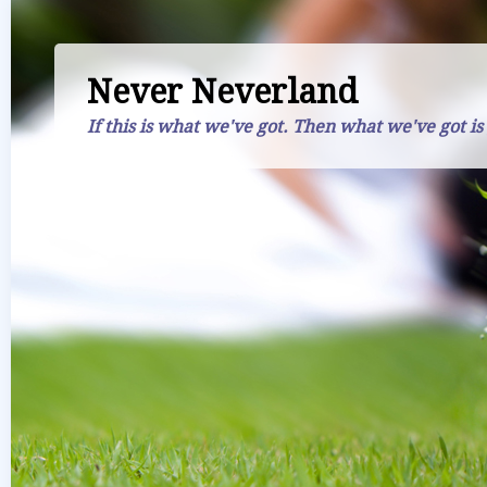
Never Neverland
If this is what we've got. Then what we've got is