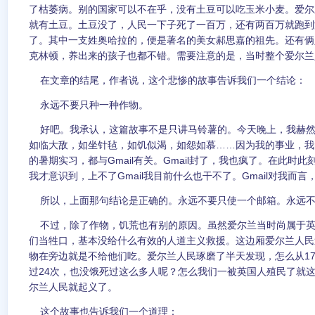
了枯萎病。别的国家可以不在乎，没有土豆可以吃玉米小麦。爱尔
就有土豆。土豆没了，人民一下子死了一百万，还有两百万就跑到
了。其中一支姓奥哈拉的，便是著名的美女郝思嘉的祖先。还有俩
克林顿，养出来的孩子也都不错。需要注意的是，当时整个爱尔兰
在文章的结尾，作者说，这个悲惨的故事告诉我们一个结论：
永远不要只种一种作物。
好吧。我承认，这篇故事不是只讲马铃薯的。今天晚上，我赫然发
如临大敌，如坐针毡，如饥似渴，如怨如慕……因为我的事业，我
的暑期实习，都与Gmail有关。Gmail封了，我也疯了。在此时
我才意识到，上不了Gmail我目前什么也干不了。Gmail对我而
所以，上面那句结论是正确的。永远不要只使一个邮箱。永远不
不过，除了作物，饥荒也有别的原因。虽然爱尔兰当时尚属于英
们当牲口，基本没给什么有效的人道主义救援。这边厢爱尔兰人民
物在旁边就是不给他们吃。爱尔兰人民琢磨了半天发现，怎么从17
过24次，也没饿死过这么多人呢？怎么我们一被英国人殖民了就
尔兰人民就起义了。
这个故事也告诉我们一个道理：