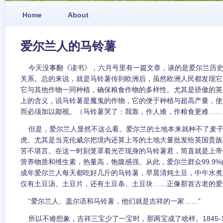
Home
About
爱尔兰人的马铃薯
今天没事翻《读书》，六月号里有一篇文章，谈的是爱尔兰历史
关系。总的来说，就是马铃薯传到欧洲后，虽然欧洲人民都发现它
它与其他作物一同种植，确保粮食作物的多样性。尤其是骄傲的英
上的含义，说马铃薯是魔鬼的作物，它的便于种植与超高产量，使
而必须加以鄙视。（马铃薯哭了：我靠，作人难，作粮食更难……
但是，爱尔兰人显然不这么看。爱尔兰的土地本来就种不了麦子
虎。尤其是当克伦威尔把境内还算上等的土地大量批发给英国贵族
苦不堪言。在这一时刻笼罩着光芒现身的马铃薯君，简直就是上帝
营养物质和维生素，热量高，饱腹感强。从此，爱尔兰群众99.9
成年爱尔兰人每天都吃好几斤的马铃薯，早晨清炖土豆，中午水煮
仅有土豆汤、土豆片，还有土豆条、土豆块……正像那首古老的爱
“爱尔兰人、盖尔语和马铃薯，他们就是吉祥的一家……”
所以不难想象，吉祥三宝少了一宝时，那两宝成了啥样。1845-1