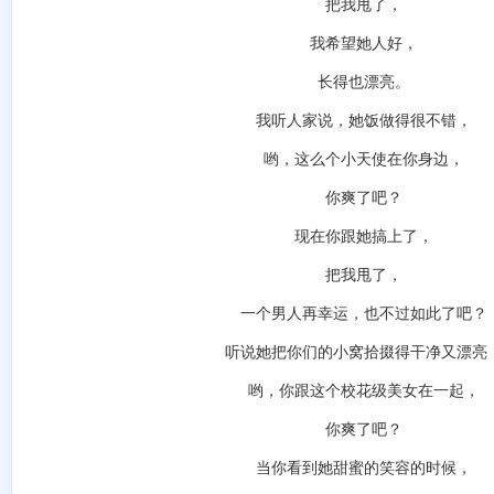
把我甩了，
我希望她人好，
长得也漂亮。
我听人家说，她饭做得很不错，
哟，这么个小天使在你身边，
你爽了吧？
现在你跟她搞上了，
把我甩了，
一个男人再幸运，也不过如此了吧？
听说她把你们的小窝拾掇得干净又漂亮
哟，你跟这个校花级美女在一起，
你爽了吧？
当你看到她甜蜜的笑容的时候，