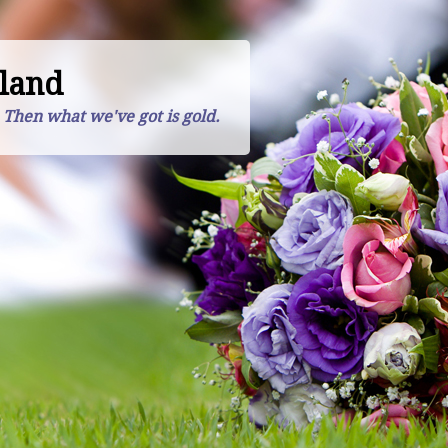
land
. Then what we've got is gold.