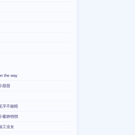
on the way
小甜甜
见字不能晤
小窗静悄悄
貌工业女