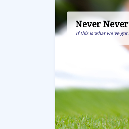
Never Never
If this is what we've got