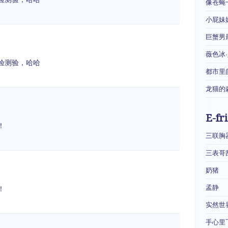
像苍蝇
小屁妹
巨蟹男
薇色冰
验测验，哈哈
都市里
龙猫的
E-fr
！
三联胸
三表哥
奶猪
孟静
！
实然世
手心里