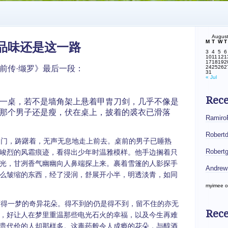
Augus
M
T
W
T
品味还是这一路
3
4
5
6
10
11
12
1
17
18
19
2
前传·缬罗》最后一段：
24
25
26
2
31
« Jul
Rec
一桌，若不是墙角架上悬着甲胄刀剑，几乎不像是
那个男子还是瘦，伏在桌上，披着的裘衣已滑落
Ramiro
Robert
门，踌躇着，无声无息地走上前去。桌前的男子已睡熟
Robert
峻烈的风霜痕迹，看得出少年时温雅模样。他手边搁着只
光，甘冽香气幽幽向人鼻端探上来。裹着雪篷的人影探手
Andrew
么皱缩的东西，经了浸润，舒展开小半，明透淡青，如同
myimee
o
得一梦的奇异花朵。得不到的仍是得不到，留不住的亦无
Rece
，好让人在梦里重温那些电光石火的幸福，以及今生再难
贵代价的人却那样多。这毒药般令人成瘾的花朵，与醇酒