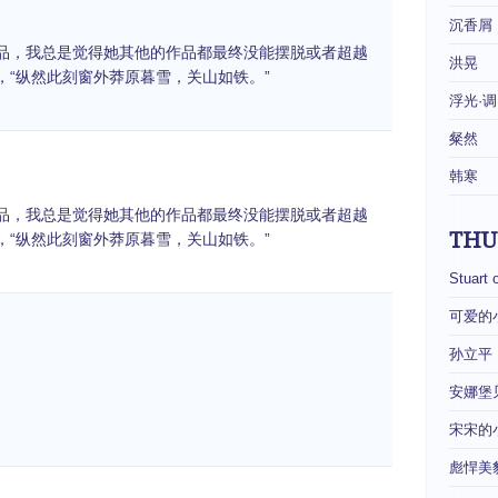
沉香屑
品，我总是觉得她其他的作品都最终没能摆脱或者超越
洪晃
，“纵然此刻窗外莽原暮雪，关山如铁。”
浮光·调
粲然
韩寒
品，我总是觉得她其他的作品都最终没能摆脱或者超越
THU
，“纵然此刻窗外莽原暮雪，关山如铁。”
Stuart 
可爱的
孙立平
安娜堡
宋宋的
彪悍美