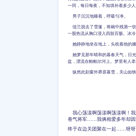
一同，每日每夜，不知填补着多少人
男子沉沉地睡着，呼吸匀净。
缇兰脱去了雪篷，将碗中残酒一饮
一股热流从胸口浸入四肢百骸。冰冷
她静静地坐在地上，头枕着他的膝
她梦见那年晴和的暮春天气，日光
盆，漂流在帕帕尔河上。梦里有人牵
纵然此刻窗外莽原暮雪，关山如铁
我心荡漾啊荡漾啊荡漾啊！我
卷气将军……我俩相爱多年却因
终于在边关团聚在一起……呀呀呀