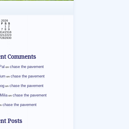
t 2026
F
S
S
1
2
7
8
9
3
14
15
16
0
21
22
23
7
28
29
30
ent Comments
Pal
chase the pavement
on
dum
chase the pavement
on
gog
chase the pavement
on
Milia
chase the pavement
on
chase the pavement
n
nt Posts