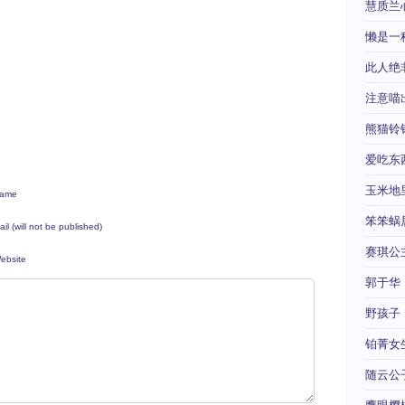
慧质兰
懒是一
此人绝
注意喵
熊猫铃
爱吃东
玉米地
ame
笨笨蜗
ail (will not be published)
赛琪公
ebsite
郭于华
野孩子
铂菁女
随云公