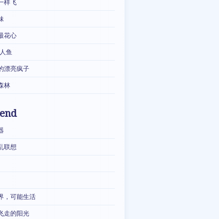
一样飞
妹
最花心
·人鱼
的漂亮疯子
森林
iend
器
乱联想
界，可能生活
飞走的阳光