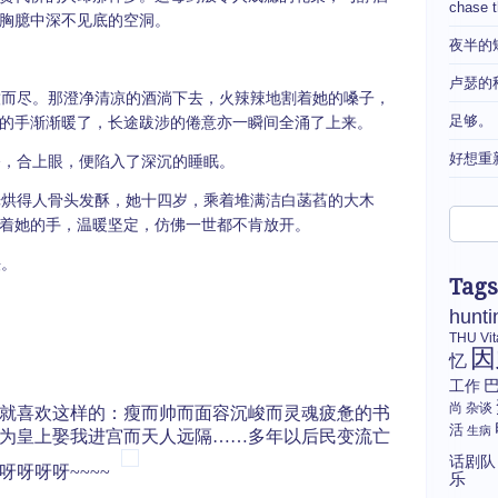
chase 
胸臆中深不见底的空洞。
夜半的
卢瑟的
而尽。那澄净清凉的酒淌下去，火辣辣地割着她的嗓子，
足够。
的手渐渐暖了，长途跋涉的倦意亦一瞬间全涌了上来。
好想重
，合上眼，便陷入了深沉的睡眠。
烘得人骨头发酥，她十四岁，乘着堆满洁白菡萏的大木
着她的手，温暖坚定，仿佛一世都不肯放开。
。
Tags
hunti
THU
Vi
因
忆
工作
尚
杂谈
就喜欢这样的：瘦而帅而面容沉峻而灵魂疲惫的书
活
生病
为皇上娶我进宫而天人远隔……多年以后民变流亡
话剧队
呀呀呀~~~~
乐