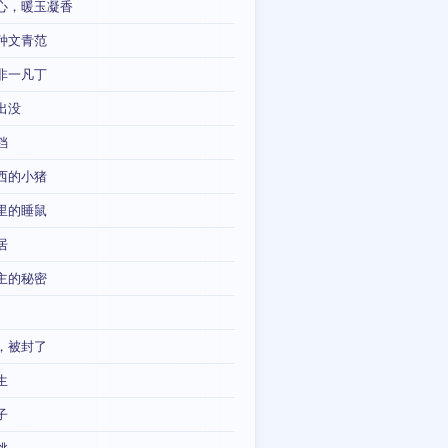
心，暖玉凝香
种文青范
非一凡丁
出没
铛
西的小猪
里的睡鼠
居
主的秘密
，被封了
生
子