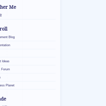
ther Me
窟
roll
pment Blog
ntation
t Ideas
t Forum
s
ess Planet
ade