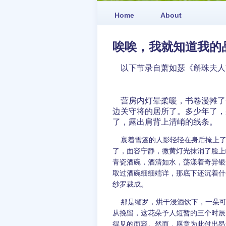
Home
About
唉唉，我就知道我的
以下节录自萧如瑟《斛珠夫人
营房内灯晕柔暖，书卷漫摊了
边关守将的居所了。多少年了，
了，露出肩背上清峭的线条。
裹着雪篷的人影轻轻在身后掩上了
了，面容宁静，微黄灯光抹消了脸上
青瓷酒碗，酒清如水，荡漾着奇异银
取过酒碗细细端详，那底下还沉着什
纱罗裁成。
那是缬罗，烘干浸酒饮下，一朵可
从挽留，这花朵予人短暂的三个时辰
得见的面容。然而，愿意为此付出昂