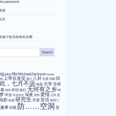
the pavement
矫情
秋天
新做个快乐的本科生啊
ng
life
MichaelJackson
joke
movie
上帝在发笑
八卦
回
tas
出差
丽江
回家
此，七月不远
大学
导师
地震
无何有之乡
巴黎
怀旧
旅行
时
帅哥
爱情
梦
深夜
毕业
生
毕业论文
清华
王菲
研究生
电影
笑话
空虚
盒饭
艳照门
防……空洞
趣事
转载
音