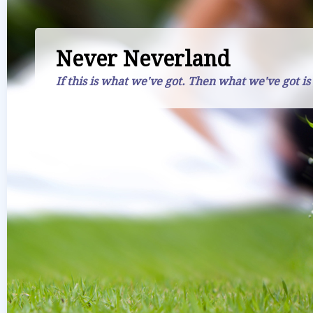
Never Neverland
If this is what we've got. Then what we've got is