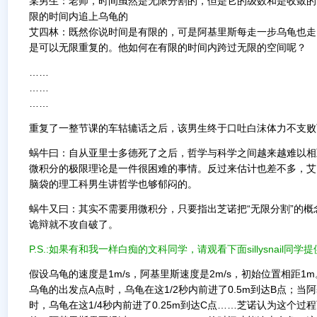
某男生：老师，时间虽然是无限分割的，但是它的级数和是收敛的
限的时间内追上乌龟的
艾四林：既然你说时间是有限的，可是阿基里斯每走一步乌龟也走
是可以无限重复的。他如何在有限的时间内跨过无限的空间呢？
……
……
……
重复了一整节课的车轱辘话之后，该男生终于口吐白沫体力不支败
蜗牛曰：自从亚里士多德死了之后，哲学与科学之间越来越难以相
微积分的极限理论是一件很困难的事情。反过来估计也差不多，艾
脑袋的理工科男生讲哲学也够郁闷的。
蜗牛又曰：其实不需要用微积分，只要指出芝诺把“无限分割”的概
诡辩就不攻自破了。
P.S.:如果有和我一样白痴的文科同学，请观看下面sillysnail同学
假设乌龟的速度是1m/s，阿基里斯速度是2m/s，初始位置相距1m
乌龟的出发点A点时，乌龟在这1/2秒内前进了0.5m到达B点；当阿
时，乌龟在这1/4秒内前进了0.25m到达C点……芝诺认为这个