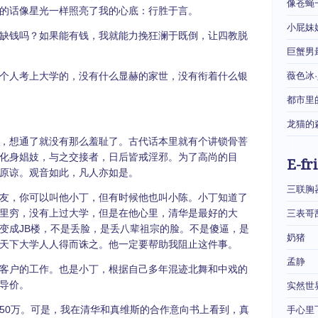
像苍蝇
的话像星光一样照亮了我的心底：行胜于言。
小屁妹
缺钱吗？如果能有钱，我就能力挽狂澜于既倒，让四教脱
巨蟹男
个人考上大学的，没有什么显赫的家世，没有衔着什么银
薇色冰
都市里
龙猫的
，想通了就没有那么羞耻了。古代话本里就有个讲锁骨菩
化身娼妓，与之交接者，日后皆戒淫邪。为了高尚的目
E-fr
原谅。观音如此，凡人亦如是。
三联胸
友，你可以叫他小丁，但有时候他也叫小陈。小丁知道了
里穷，没有上过大学，但是在他心里，清华是最好的大
三表哥
变成JB楼，不是丢脸，是丢八辈祖宗的脸。不是傻逼，是
奶猪
天下大学人人得而诛之。他一定要帮助我阻止这件事。
孟静
客户的工作。也是小丁，根据自己多年混迹北舞和中戏的
导价。
实然世
50万。可是，我在清华和真维斯的合作意向书上看到，真
手心里