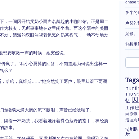
chase 
夜半的
下，一间因开始卖奶茶而声名鹊起的小咖啡馆。正是周二
卢瑟的
作为校友，无所事事地在这里闲坐着。而这个陌生的美丽
足够。
不发，清澈的双眼注视着氤氲的奶茶香气，一动不动地发
好想重
尬地想要咳嗽一声的时候，她突然说。
都传疯了。”我小心翼翼的回答，不知道她为何说出这样一
气么？
Tags
斯，哈哈，真维斯……”她突然笑了两声，眼里却滚下两颗
hunti
THU
Vi
因
忆
工作
…”她继续大滴大滴的流下眼泪，声音已经哽咽了。
尚
杂谈
活
，隔着一杯奶茶，我看着她涂着裸色蔻丹的指甲，神经质
生病
的故事。
话剧队
乐
生干部，学分积高，素质测评名次也在前面，我得到了在