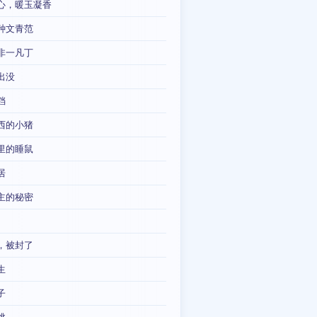
心，暖玉凝香
种文青范
非一凡丁
出没
铛
西的小猪
里的睡鼠
居
主的秘密
，被封了
生
子