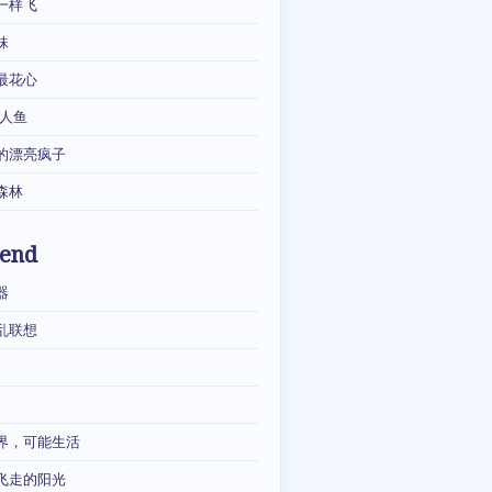
一样飞
妹
最花心
·人鱼
的漂亮疯子
森林
iend
器
乱联想
界，可能生活
飞走的阳光