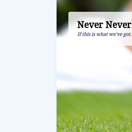
Never Never
If this is what we've got