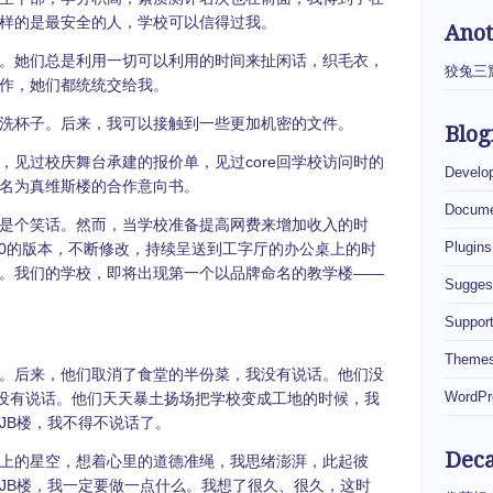
样的是最安全的人，学校可以信得过我。
Ano
。她们总是利用一切可以利用的时间来扯闲话，织毛衣，
狡兔三
作，她们都统统交给我。
洗杯子。后来，我可以接触到一些更加机密的文件。
Blog
，见过校庆舞台承建的报价单，见过core回学校访问时的
Develo
名为真维斯楼的合作意向书。
Docume
是个笑话。然而，当学校准备提高网费来增加收入的时
Plugins
, v3.0的版本，不断修改，持续呈送到工字厅的办公桌上的时
。我们的学校，即将出现第一个以品牌命名的教学楼——
Sugges
Suppor
Theme
。后来，他们取消了食堂的半份菜，我没有说话。他们没
WordPr
我没有说话。他们天天暴土扬场把学校变成工地的时候，我
JB楼，我不得不说话了。
Dec
上的星空，想着心里的道德准绳，我思绪澎湃，此起彼
JB楼，我一定要做一点什么。我想了很久、很久，这时