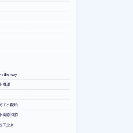
on the way
小甜甜
见字不能晤
小窗静悄悄
貌工业女