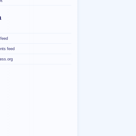
桃
a
 feed
ts feed
ess.org