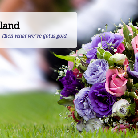
land
. Then what we've got is gold.