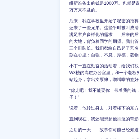
维斯准备出的钱是1000万。也就是
万万来不及的。
后来，我在学校里开始了秘密的招募
还来了一些兄弟。这些平时被叫成清
满足客户多样化的需求……后来的后
的大地，背负着同学的期望。我们管
三个副队长。我们都给自己起了艺名：Chick
刻在心里：自强，不息，厚德，载物
小丁一直在勤奋的活动着，给我们找
W3楼的高层办公室里，和一个老板
站起身，拿出支票簿，噌噌噌的签好
“你走吧！我不能要你！带着我的钱
子！”
说着，他转过身去，对着楼下的东方
直到现在，我还能想起他抽泣的背影
之后的一天……故事你可能已经知道