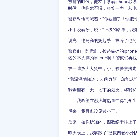
被捕的时候，他左手拿着iphone
时候，他临危不惧，冷笑一声，从电
警察对他高喊着：“你被捕了！快把
小丁咬着牙，说：“上级的名单，我
说完，他高高的扬起手，摔碎了他的Ip
警察们一阵慌乱，捡起破碎的iphon
名的不抗摔的iphone啊！警察们
在一阵放声大笑中，小丁被警察拷走
“我深深地知道：人的身躯，怎能从
我希望有一天，地下的烈火，将我和
——我希望在烈火与热血中得到永生
后来，我再也没见过小丁。
后来，如你所知的，四教终于挂上了
昨天晚上，我解散了“拯救四教小分队”