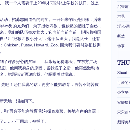
说，我一个人需要干上20年才可以补上学校的缺口。这是
沉香屑
洪晃
活动，招募志同道合的同学。一开始来的只是姐妹，后来
华ws男的兄弟们，为了拯救四教，也毅然的牺牲了自己，
浮光·调
来，我们的队伍益发壮大，它向前向前向前，脚踏着祖国
粲然
自己叫“拯救四教小分队”，这个队里头，我是队长，还有
en, Pussy, Howard, Zoo. 因为我们要时刻把校训
韩寒
。
到了许多好心的买家……我永远记得那天，在东方广场
THU
见面。他问我卖身的原因，当我说了之后，他突然激动地
Stuart 
名，把那张支票递给我。他哽咽着对我说：
可爱的
，走吧！记住我说的话：再穷不能穷教育，再苦不能苦孩
孙立平
新天地，泪如雨下。
安娜堡
，和“再穷不能穷教育”那句振聋发聩、掷地有声的言语！
宋宋的
了……小丁同志，被捕了。
彪悍美