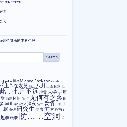
the pavement
矫情
秋天
新做个快乐的本科生啊
ng
life
MichaelJackson
joke
movie
上帝在发笑
八卦
回
tas
出差
丽江
回家
此，七月不远
大学
导师
地震
无何有之乡
巴黎
怀旧
旅行
时
帅哥
爱情
梦
深夜
毕业
生
毕业论文
清华
王菲
研究生
电影
笑话
空虚
盒饭
艳照门
防……空洞
趣事
转载
音