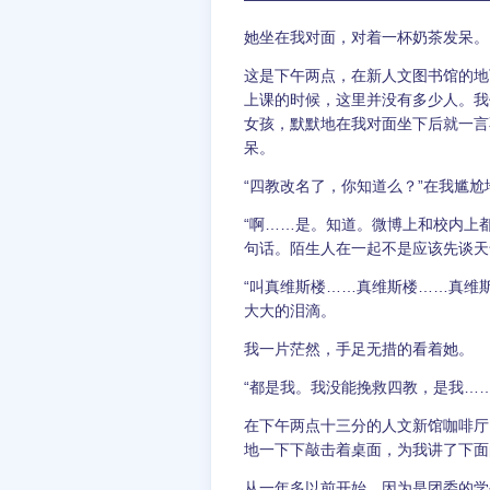
她坐在我对面，对着一杯奶茶发呆。
这是下午两点，在新人文图书馆的地
上课的时候，这里并没有多少人。我
女孩，默默地在我对面坐下后就一言
呆。
“四教改名了，你知道么？”在我尴
“啊……是。知道。微博上和校内上
句话。陌生人在一起不是应该先谈天
“叫真维斯楼……真维斯楼……真维
大大的泪滴。
我一片茫然，手足无措的看着她。
“都是我。我没能挽救四教，是我…
在下午两点十三分的人文新馆咖啡厅
地一下下敲击着桌面，为我讲了下面
从一年多以前开始，因为是团委的学