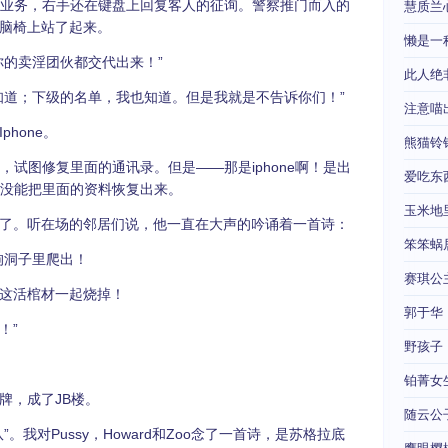
联系业务，右手还在键盘上回复客人的征询。警察推门而入的
慧质兰
脑椅上站了起来。
懒是一
你的卖淫团伙都交代出来！”
此人绝
知道；下级的名单，我也知道。但是我就是不告诉你们！”
注意喵
hone。
熊猫铃
e，试图修复里面的通讯录。但是——那是iphone啊！是出
爱吃东
再也没能把里面的资料恢复出来。
玉米地
了。听在场的邻居们说，他一直在大声的吟诵着一首诗：
笨笨蜗
狗洞子里爬出！
赛琪公
这活棺材一起烧掉！
郭于华
！”
野孩子
铂菁女
牌，成了JB楼。
随云公
。我对Pussy，Howard和Zoo念了一首诗，是苏格拉底