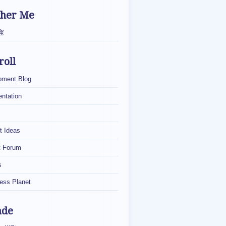
ther Me
窟
roll
pment Blog
ntation
t Ideas
t Forum
s
ess Planet
ade