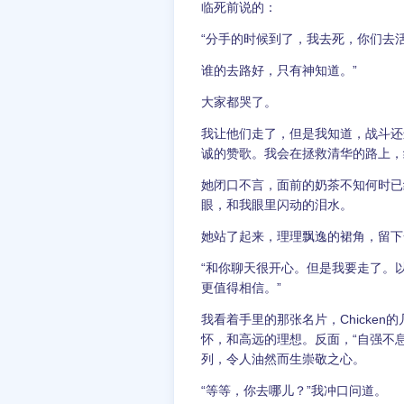
临死前说的：
“分手的时候到了，我去死，你们去
谁的去路好，只有神知道。”
大家都哭了。
我让他们走了，但是我知道，战斗还
诚的赞歌。我会在拯救清华的路上，
她闭口不言，面前的奶茶不知何时已
眼，和我眼里闪动的泪水。
她站了起来，理理飘逸的裙角，留下
“和你聊天很开心。但是我要走了。
更值得相信。”
我看着手里的那张名片，Chicke
怀，和高远的理想。反面，“自强不息
列，令人油然而生崇敬之心。
“等等，你去哪儿？”我冲口问道。