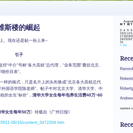
Augus
M
T
W
T
维斯楼的崛起
3
4
5
6
10
11
12
1
17
18
19
2
24
25
26
2
人上。现在还是贴一份上来~
31
« Jul
引子
Rec
些“中介”号称“各大高校”总代理，“业务范围”囊括北京、
Ramiro
细价目表”。
Robert
一样的格式，只是名片上的头衔换成“北京各大高校总代
大学外国语学院陈老师”。帖子中对北京大学、清华大学、中
Robert
校的女生“标价”，
清华大学女生每年包养生活费40万~60
Andrew
myimee
o
清华女生每年50万
》转载自《广州日报》
/2011-05/15/content_3472204.htm
Rece
————————————————————————————–