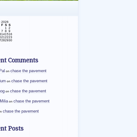
t 2026
F
S
S
1
2
7
8
9
3
14
15
16
0
21
22
23
7
28
29
30
ent Comments
Pal
chase the pavement
on
dum
chase the pavement
on
gog
chase the pavement
on
Milia
chase the pavement
on
chase the pavement
n
nt Posts