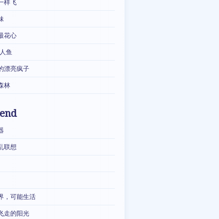
一样飞
妹
最花心
·人鱼
的漂亮疯子
森林
iend
器
乱联想
界，可能生活
飞走的阳光