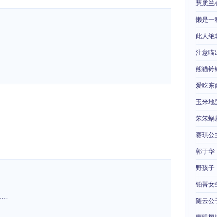
慧质兰
懒是一
此人绝
注意喵
熊猫铃
爱吃东
玉米地
笨笨蜗
赛琪公
郭于华
野孩子
铂菁女
……
随云公