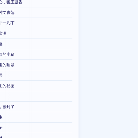
心，暖玉凝香
种文青范
非一凡丁
出没
铛
西的小猪
里的睡鼠
居
主的秘密
，被封了
生
子