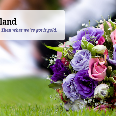
land
. Then what we've got is gold.