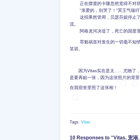
正在摆渡的卡隆忽然觉得不对劲。
“亲爱的，别哭了！”冥王气喘吁吁
这招果然管用，贝瑟芬妮停止了哭泣
流。
阿格龙河决堤了，死亡的国度变
罪魁祸首对发生的一切毫不知情。
笑容。
因为Vitas实在是太……尤物了
是要再贴一张，因为这张照片的背景看
在我宿舍里照了这张相！
Tags:
Vitas
10 Responses to “Vitas, 宠