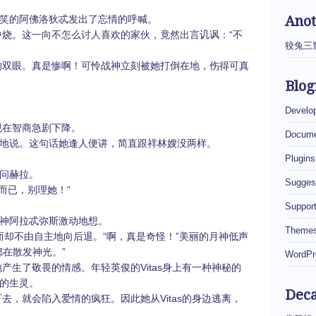
Ano
笑的阿佛洛狄忒发出了忘情的呼喊。
。这一向不怎么讨人喜欢的家伙，竟然出言讥讽：“不
狡兔三
眼。真是惨啊！可怜战神立刻被她打倒在地，伤得可真
Blog
Develo
在智商急剧下降。
Docume
地说。这句话她逢人便讲，简直跟祥林嫂没两样。
Plugins
问赫拉。
Sugges
而已，别理她！”
Suppor
神阿拉忒弥斯激动地想。
Theme
而却不由自主地向后退。“啊，真是奇怪！”美丽的月神低声
都在散发神光。”
WordPr
了敬畏的情感。年轻英俊的Vitas身上有一种神秘的
的生灵。
Dec
就会陷入爱情的疯狂。因此她从Vitas的身边逃离，