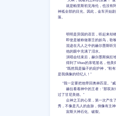
“天啊，我看到怎样的景象！”俊美
就是帕里斯初见海伦，也没有阿波罗
神祗全部的目光。因此，金车开始剧
落。
明明是异国的语言，听起来却格外
即使是被称做塞壬的妖鸟，歌喉
混迹在凡人之中的赫尔墨斯听完
他的眼中充满了泪水。
演唱会结束后，赫尔墨斯疯狂地
得到了Vitas的亲笔签名，他美
“既然我是骗子的庇护神，”鞋有
是我偶像的经纪人！”
“我一定要把他带回奥林匹亚。”威名
赫拉看着神中的王者：“那双灰绿
过了甘尼美德。”
众神之王的心里，第一次产生了近
秀，不像是凡人的血脉，倒像有主神
宙斯大神石化、破裂。