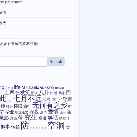
the pavement
矫情
秋天
新做个快乐的本科生啊
ng
life
MichaelJackson
joke
movie
上帝在发笑
八卦
回
tas
出差
丽江
回家
此，七月不远
大学
导师
地震
无何有之乡
巴黎
怀旧
旅行
时
帅哥
爱情
梦
深夜
毕业
生
毕业论文
清华
王菲
研究生
电影
笑话
空虚
盒饭
艳照门
防……空洞
趣事
转载
音