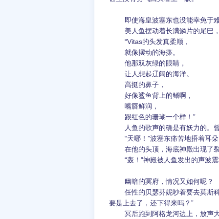
即使海皇波塞东也没能幸免于
美人鱼摆动着长满鳞片的尾巴，一
“Vitas的头发真柔顺，
就像摆动的海藻。
他那双灰绿的眼睛，
让人想起辽阔的海洋。
高挺的鼻子，
好像鲨鱼背上的鳍啊，
嘴唇鲜润，
跟红色的珊瑚一个样！”
人鱼的歌声的确是有妖力的。曾经
“天哪！”波塞东痛苦地捂着耳朵，
在他的头顶，海底神殿出现了裂
“轰！”神殿被人鱼发出的声波震
幽暗的冥府，情况又如何呢？
任性的贝瑟芬妮吵着要去莫斯科。哈
要是上去了，还下得来吗？”
冥后跑到阿格龙河边上，放声大