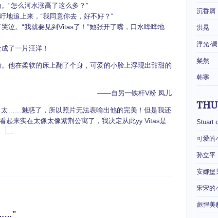
“怎么河水涨高了这么多？”
沉香屑
地追上来，“我同意你去，好不好？”
。“我就要见到Vitas了！”她张开了嘴，口水哗哗地
洪晃
浮光·调
成了一片汪洋！
粲然
他在柔软的床上翻了个身，可爱的小脸上浮现出甜甜的
韩寒
——自另一铁杆V粉 凤儿
THU
，太……魅惑了，所以照片无法表喻出他的完美！但是我还
起来实在太像太像紫荆公寓了，我决定从此yy Vitas是
Stuart 
可爱的
孙立平
安娜堡
宋宋的
彪悍美
溺……”