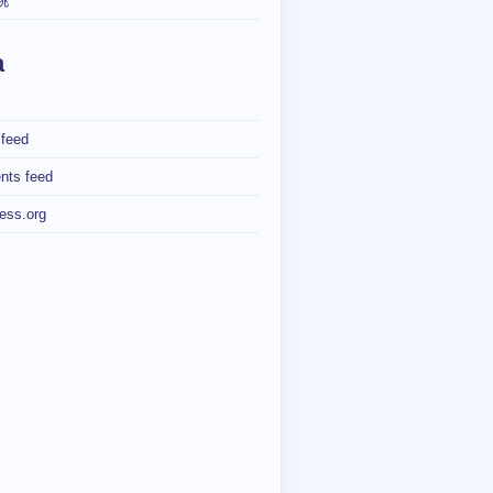
桃
a
 feed
ts feed
ess.org