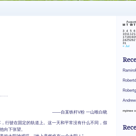
Augus
M
T
W
T
3
4
5
6
10
11
12
1
17
18
19
2
24
25
26
2
31
« Jul
Rec
Ramiro
Robert
Robert
……
Andrew
myimee
o
——自某铁杆V粉 一山唯白晓
行驶在固定的轨道上。这一天和平常没有什么不同，假
Rece
他向下张望。