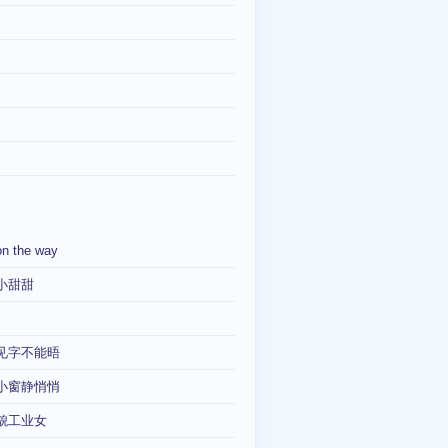
on the way
小甜甜
见字不能晤
小窗静悄悄
貌工业女