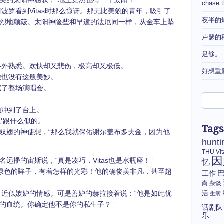
的太阳神感叹，“地上竟然也有一个太阳！”
chase 
看到Vitas时那么惊讶。那无比美貌的青年，吸引了
夜半的
烈地颠簸。太阳神险些和早逝的法厄同一样，从金车上坠
卢瑟的
足够。
熟悉。欢快却又悲伤，极高却又极低。
好想重
也没有这般美妙。
了整场演唱会。
冲到了台上。
得跟什么似的。
Tags
双翅的神使想，“那么我就保佑谢尔盖布多夫金，因为他
hunti
THU
Vi
因
远播的宙斯说，“真是凑巧，Vitas也是水瓶座！”
忆
色的眸子，有着怎样的光彩！他的确俊美非凡，甚至超
工作
尚
杂谈
似嫉妒的情感。可是善妒的赫拉接着说：“他是如此优
活
生病
的血统。你确定他不是你的私生子？”
话剧队
乐