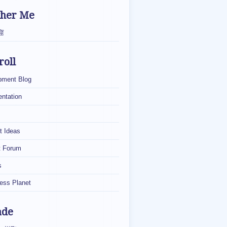
ther Me
窟
roll
pment Blog
ntation
t Ideas
t Forum
s
ess Planet
ade