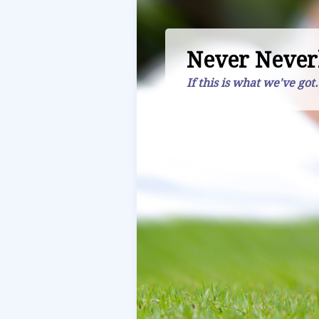
Never Never
If this is what we've got