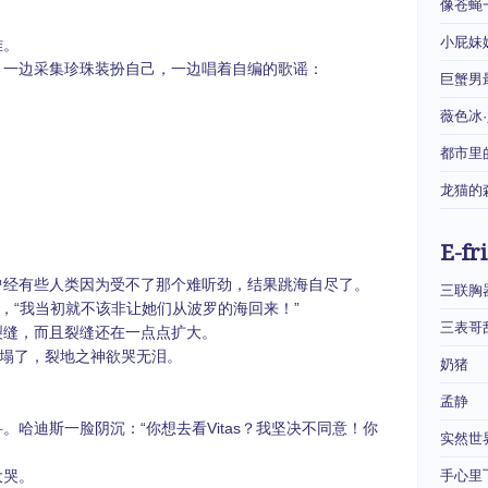
像苍蝇
小屁妹
难。
边采集珍珠装扮自己，一边唱着自编的歌谣：
巨蟹男
薇色冰
都市里
龙猫的
E-fr
有些人类因为受不了那个难听劲，结果跳海自尽了。
三联胸
“我当初就不该非让她们从波罗的海回来！”
三表哥
缝，而且裂缝还在一点点扩大。
塌了，裂地之神欲哭无泪。
奶猪
孟静
迪斯一脸阴沉：“你想去看Vitas？我坚决不同意！你
实然世
哭。
手心里