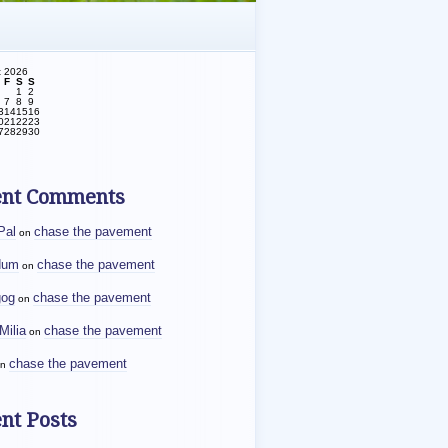
t 2026
F
S
S
1
2
7
8
9
3
14
15
16
0
21
22
23
7
28
29
30
ent Comments
Pal
chase the pavement
on
dum
chase the pavement
on
gog
chase the pavement
on
Milia
chase the pavement
on
chase the pavement
n
nt Posts