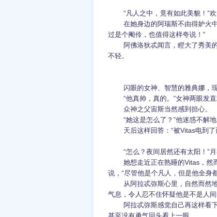
“凡人之中，竟有如此美貌！”欢
在她身边的阿瑞斯不由得妒火中烧
过是个阉伶，也值得这样夸说！”
阿佛洛狄忒闻言，瞪大了秀美的双
不轻。
闪眼的女神、智慧的雅典娜，现
“他真帅，真的。”女神两眼发直
众神之父宙斯当然感到担心。
“她这是怎么了？”他迷惑不解地
天后这样回答：“被Vitas电到了
“怎么？夜间居然还有太阳！”月
她想走近正在熟睡的Vitas，然
说，“尽管他是个凡人，但是他全身
从阿拉忒弥斯心里，自然而然地产生
气息，令人忍不住怀疑他是不是人间
阿拉忒弥斯感觉自己再这样看下去，
甚至没有勇气回头看上一眼。