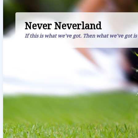
Never Neverland
If this is what we've got. Then what we've got is