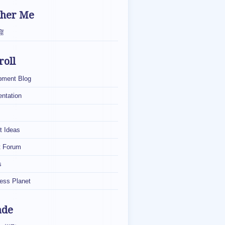
ther Me
窟
roll
pment Blog
ntation
t Ideas
t Forum
s
ess Planet
ade