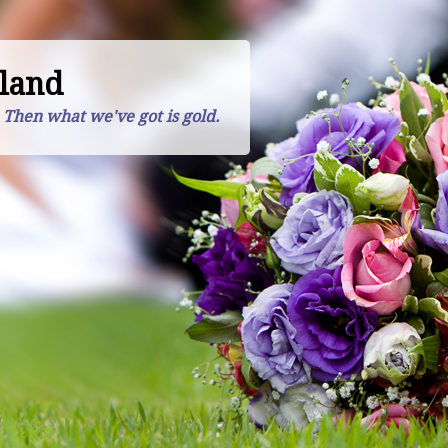
land
. Then what we've got is gold.