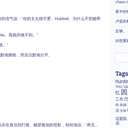
chase 
夜半的
的语气说：“你的太太很可爱，Hubbell。为什么不把她带
卢瑟的
足够。
tie。我真的做不到。”
好想重
道。”
默地拥抱，而后沉默地分开。
Tags
hunti
THU
Vi
因
忆
工作
尚
杂谈
活
生病
话剧队
乐
衣在身后拍打着。她望着他的背影，轻轻地说：“再见，