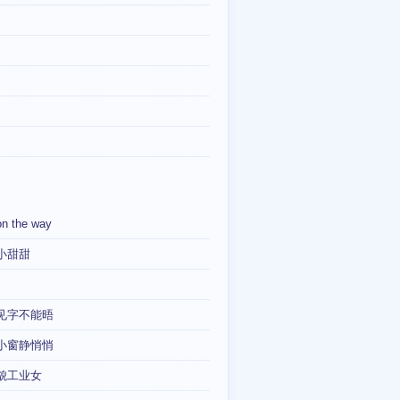
on the way
小甜甜
见字不能晤
小窗静悄悄
貌工业女