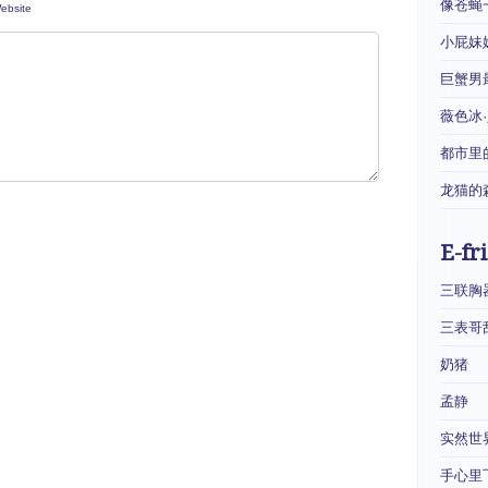
像苍蝇
ebsite
小屁妹
巨蟹男
薇色冰
都市里
龙猫的
E-fr
三联胸
三表哥
奶猪
孟静
实然世
手心里