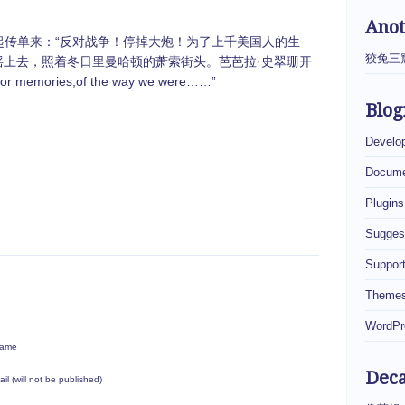
Ano
传单来：“反对战争！停掉大炮！为了上千美国人的生
狡兔三
摇上去，照着冬日里曼哈顿的萧索街头。芭芭拉·史翠珊开
memories,of the way we were……”
Blog
Develo
Docume
Plugins
Sugges
Suppor
Theme
WordPr
ame
Dec
ail (will not be published)