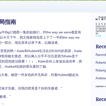
Augus
M
T
W
T
e结局指南
3
4
5
6
10
11
12
1
17
18
19
2
24
25
26
2
ty中Big订婚那一集的姑娘们，对the way we were都是有
31
« Jul
天下午，我又拖着我迅雷上下了一半的the way we
相遇的一部分。现在原本记录下来，以飨读者。
Rec
Katie和Hubbell生活在20C60S的美国，Katie
Ramiro
ll觉得她太激进。所以俩人分手不仅仅是因为Katie是个
r，而且有深层的思想政治因素！！），Katie在街上发放反战传单，路
Robert
后，Hubbell在路的那头看到了她。
Robert
大卷。她穿一件灰色的羊毛风衣，对着Hubbell扬起头
Andrew
myimee
o
候才失败。但我仍然算是个好的失败者。”
败者。”
Rece
。”