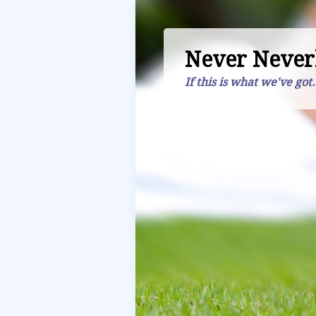
Never Never
If this is what we've got