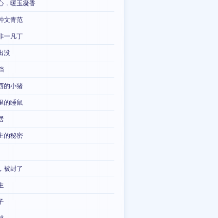
心，暖玉凝香
种文青范
非一凡丁
出没
铛
西的小猪
里的睡鼠
居
主的秘密
，被封了
生
子