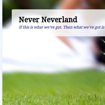
Never Neverland
If this is what we've got. Then what we've got is