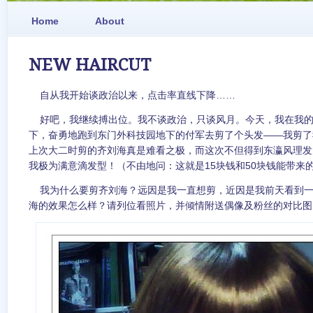
Home
About
NEW HAIRCUT
自从我开始谈政治以来，点击率直线下降……
好吧，我继续搏出位。我不谈政治，只谈风月。今天，我在我的
下，奋勇地跑到东门外科技园地下的付军去剪了个头发——我剪了
上次大二时剪的齐刘海真是难看之极，而这次不但得到东瀛风理发师的f
我极为满意滴发型！（不由地问：这就是15块钱和50块钱能带来
我为什么要剪齐刘海？远因是我一直想剪，近因是我前天看到一
海的效果怎么样？请列位看照片，并倾情附送偶像及粉丝的对比图