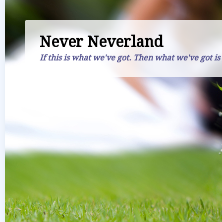
Never Neverland
If this is what we've got. Then what we've got is