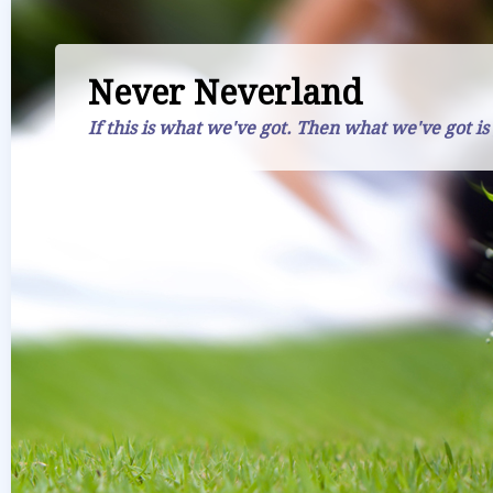
Never Neverland
If this is what we've got. Then what we've got is