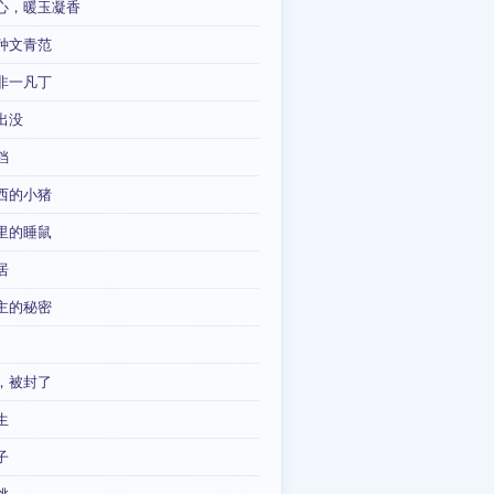
心，暖玉凝香
种文青范
非一凡丁
出没
铛
西的小猪
里的睡鼠
居
主的秘密
，被封了
生
子