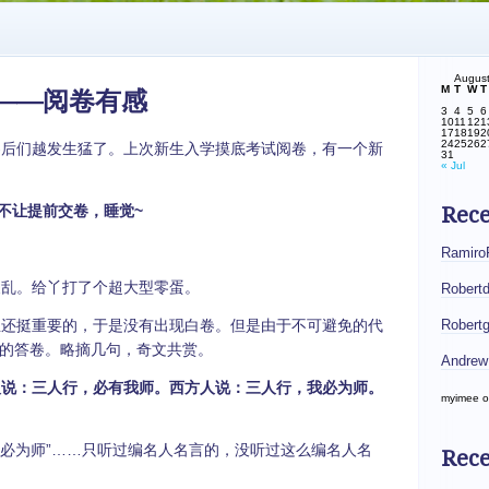
Augus
M
T
W
T
——阅卷有感
3
4
5
6
10
11
12
1
17
18
19
2
24
25
26
2
后们越发生猛了。上次新生入学摸底考试阅卷，有一个新
31
« Jul
不让提前交卷，睡觉~
Rec
Ramiro
乱。给丫打了个超大型零蛋。
Robert
还挺重要的，于是没有出现白卷。但是由于不可避免的代
Robert
的答卷。略摘几句，奇文共赏。
Andrew
人说：三人行，必有我师。西方人说：三人行，我必为师。
myimee
o
我必为师”……只听过编名人名言的，没听过这么编名人名
Rece