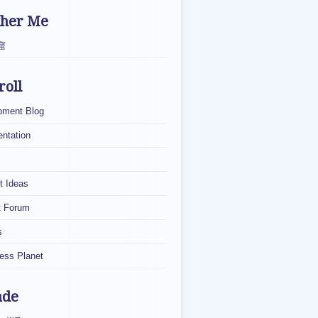
ther Me
窟
roll
pment Blog
ntation
t Ideas
t Forum
s
ess Planet
ade