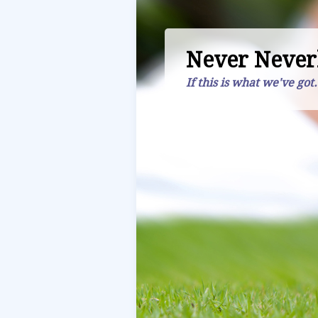
Never Never
If this is what we've got