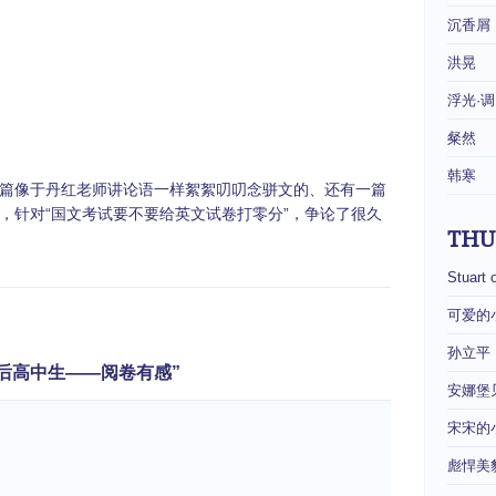
沉香屑
洪晃
浮光·调
粲然
韩寒
篇像于丹红老师讲论语一样絮絮叨叨念骈文的、还有一篇
，针对“国文考试要不要给英文试卷打零分”，争论了很久
THU
Stuart 
可爱的
孙立平
的九零后高中生——阅卷有感”
安娜堡
宋宋的
彪悍美