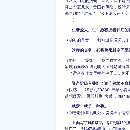
（从头到尾的病句。首先，我不是“选
择当华夏儿女，贵国有风险，投胎需
都“抓紧”了时光了，它还怎么在天空
……）
仁者爱人。仁，必将挟着长江的
（渤海的鼻音……我知道你没词儿了
这样的义务，必将像密封空间里
（面粉……爆炸……我才疏学浅，经过
浓度的面粉在遇到明火源时是可能发
一个适合在作文里举的例子……你不
资产阶级享受到了资产阶级革命
（快感……我想到20C60s巴黎小
越想做爱。”再联想到“快感”，hiah
稳定，就是一种美。
（阅卷老师看到此处，纷纷表示情绪
上面写了N多废话，以下是我的
过日子，别自己鼓捣出一些理论来，