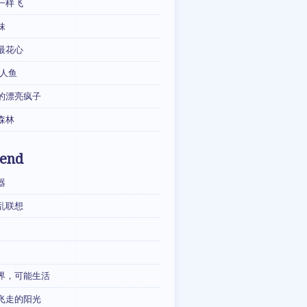
一样飞
妹
最花心
·人鱼
的漂亮疯子
森林
iend
器
乱联想
界，可能生活
飞走的阳光