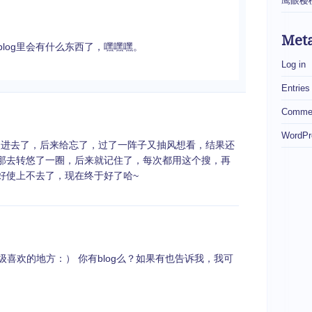
鹰眼樱
Met
blog里会有什么东西了，嘿嘿嘿。
Log in
Entries
Commen
WordPr
心点进去了，后来给忘了，过了一阵子又抽风想看，结果还
那去转悠了一圈，后来就记住了，每次都用这个搜，再
好使上不去了，现在终于好了哈~
喜欢的地方：） 你有blog么？如果有也告诉我，我可