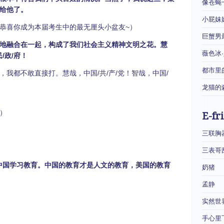
像苍蝇
给他了。
小屁妹
恭喜你成为本届考生中的最无厘头小盆友~）
巨蟹男
地融合在一起，构成了我们社会主义精神文明之花。慧
薇色冰
/政/府！
都市里
我都不敢直接打。慧哉，中国/共/产/党！智哉，中国/
龙猫的
）
E-fr
三联胸
三表哥
中国学习教育。中国的教育才是人文的教育，美国的教育
奶猪
孟静
实然世
手心里