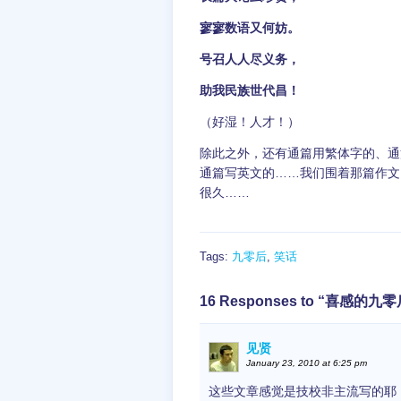
寥寥数语又何妨。
号召人人尽义务，
助我民族世代昌！
（好湿！人才！）
除此之外，还有通篇用繁体字的、通
通篇写英文的……我们围着那篇作文
很久……
Tags:
九零后
,
笑话
16 Responses to “喜感
见贤
January 23, 2010 at 6:25 pm
这些文章感觉是技校非主流写的耶