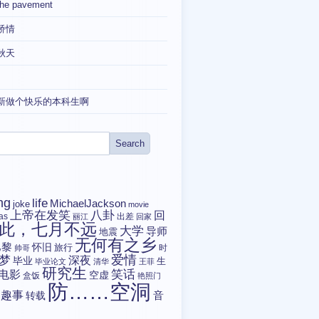
the pavement
矫情
秋天
新做个快乐的本科生啊
ng
life
MichaelJackson
joke
movie
上帝在发笑
八卦
回
tas
出差
丽江
回家
此，七月不远
大学
导师
地震
无何有之乡
巴黎
怀旧
旅行
时
帅哥
爱情
梦
深夜
毕业
生
毕业论文
清华
王菲
研究生
电影
笑话
空虚
盒饭
艳照门
防……空洞
趣事
转载
音