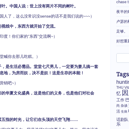
chase 
树叶。中国人说：世上没有两片不同的树叶。
夜半的
人了，这么没常识没sense的话不是我们说的~~~）
卢瑟的
的视线中，东西方就开始了交流。
足够。
印度！你们家的“东西”交流啊~）
好想重
堂喊你去那儿吃糕。）
子，是生活必需品。堂堂七尺男儿，一定要为妻儿搞一套
息地，为房而奴，决不是奴！这是生存的本能！
Tags
hunti
营销吧~）
THU
Vi
因
彩的华夏文化盛典，这是他们的义务，也是他们对社会
忆
工作
尚
杂谈
活
生病
紧五指的时光，让它们在头顶的天空飞翔……
话剧队
乐