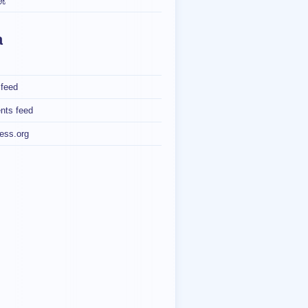
桃
a
 feed
ts feed
ess.org