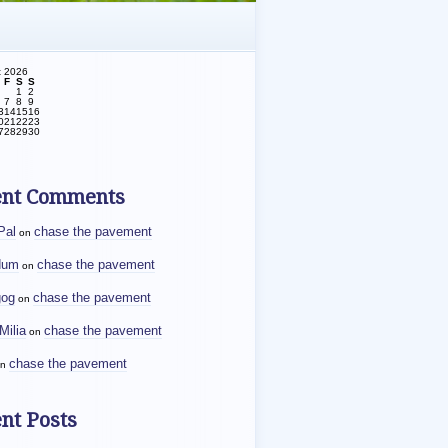
t 2026
F
S
S
1
2
7
8
9
3
14
15
16
0
21
22
23
7
28
29
30
ent Comments
Pal
chase the pavement
on
dum
chase the pavement
on
gog
chase the pavement
on
Milia
chase the pavement
on
chase the pavement
n
nt Posts