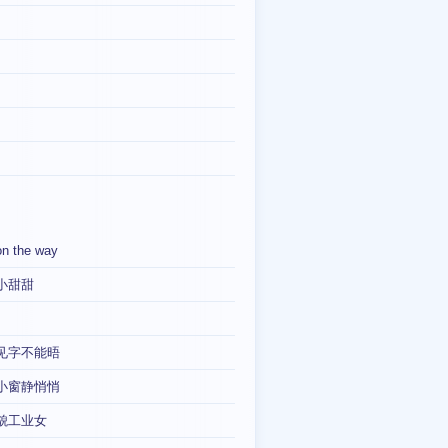
on the way
小甜甜
见字不能晤
小窗静悄悄
貌工业女