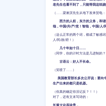
老先生也看不到了，只能等我这纸烧
（……梁漱溟先生从地下发来贺电：
西方的人权，东方的义务，和谐
哉，中国/共/产/党！智哉，中国/人/民
（这么正常的两个词，都成了敏感词，
人/民/政/府！）
几十年如十日……
（同学，你的计时方法是几进制的？
古语云：好人不长命。
（笑喷了……）
美国教育部长多次公开说：要向
生产出来的都只是机器。
（你真的确定你没记反？！！）
对了，还有文末写诗的：
长篇大论虽珍贵，