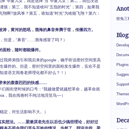
择”华夏儿女，我是选择“当”华夏儿女；第二，我也没选
谨慎；第三，我不知道啥叫“五指的时光”；第四，如果我
Ano
飞翔啊?放风筝？第五，谁知道“时光”为啥能飞翔？第六：
狡兔三
波涛，黄河的怒吼，渤海的鼻音奔腾于世，传播四方。
Blog
，但是，“鼻音”……渤海感冒了吗？）
Develo
的面粉，随时都能爆炸。
Docume
我师弟指引和我后来的google，确乎听说密封空间里高
Plugins
生爆炸的。但是，密封空间里的面粉发生爆炸，实在不是
知道语文阅卷老师理化都不好么？！）
Sugges
带来的轰轰烈烈的快感……
Suppor
青年们闹街堡时候的口号：“我越做爱就越想革命，越革命就
Theme
iahia，我在阅卷时不纯洁地淫笑鸟~~）
WordPr
稳定，对生活影响不大。）
Dec
真实想法。……梁漱溟老先生以后也少搞些理论，好好过
根本不符合我们平头百姓的情况。当然了，我说这些，梁