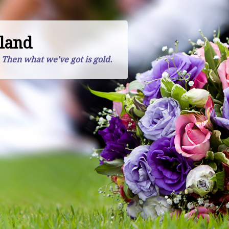
land
. Then what we've got is gold.