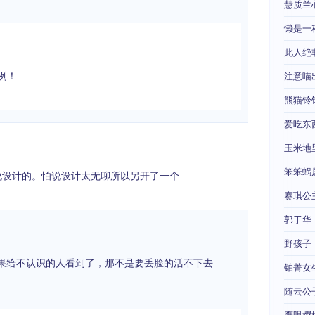
慧质兰
懒是一
此人绝
咧！
注意喵
熊猫铃
爱吃东
玉米地
笨笨蜗
专门说设计的。怕说设计太无聊所以另开了一个
赛琪公
郭于华
野孩子
如果给不认识的人看到了，那不是要丢脸的活不下去
铂菁女
随云公