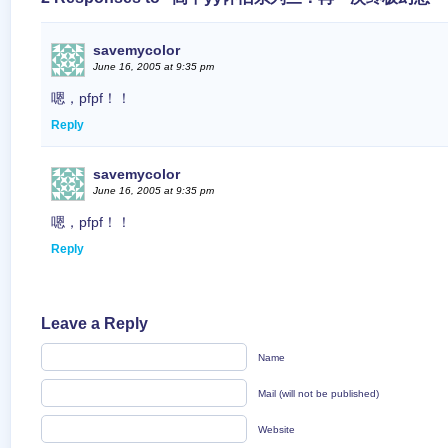
savemycolor
June 16, 2005 at 9:35 pm
嗯，pfpf！！
Reply
savemycolor
June 16, 2005 at 9:35 pm
嗯，pfpf！！
Reply
Leave a Reply
Name
Mail (will not be published)
Website