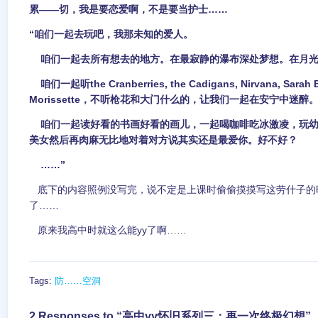
累——切，我是要恋爱啊，不是要当护士……
“咱们一起去玩吧，我那未知的爱人。
咱们一起去所有想去的地方。在最寂静的瀑布深处梦想。在月光
咱们一起听the Cranberries, the Cadigans, Nirvana, Sarah B
Morissette，不听枪花和大门什么的，让我们一起在安宁中迷醉
咱们一起读好看的书画好看的画儿，一起喝咖啡吃冰激凌，玩幼
美女然后再肉麻无比地对着对方说其实还是最爱你。好不好？
……”
底下的内容照例没写完，说不定是上课时偷偷摸摸写这劳什子的
了……
原来我高中时就这么能yy了啊……
Tags:
防……空洞
2 Responses to “高中yy怀旧系列三：再一次终极幻想”