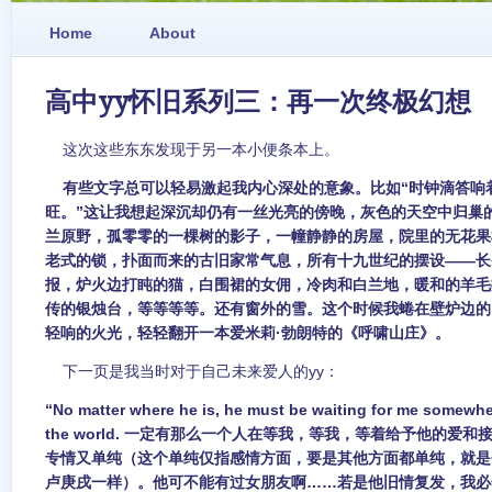
Home
About
高中yy怀旧系列三：再一次终极幻想
这次这些东东发现于另一本小便条本上。
有些文字总可以轻易激起我内心深处的意象。比如“时钟滴答响
旺。”这让我想起深沉却仍有一丝光亮的傍晚，灰色的天空中归巢
兰原野，孤零零的一棵树的影子，一幢静静的房屋，院里的无花果
老式的锁，扑面而来的古旧家常气息，所有十九世纪的摆设——长
报，炉火边打盹的猫，白围裙的女佣，冷肉和白兰地，暖和的羊毛
传的银烛台，等等等等。还有窗外的雪。这个时候我蜷在壁炉边的
轻响的火光，轻轻翻开一本爱米莉·勃朗特的《呼啸山庄》。
下一页是我当时对于自己未来爱人的yy：
“No matter where he is, he must be waiting for me somewhe
the world. 一定有那么一个人在等我，等我，等着给予他的爱
专情又单纯（这个单纯仅指感情方面，要是其他方面都单纯，就是
卢庚戌一样）。他可不能有过女朋友啊……若是他旧情复发，我必