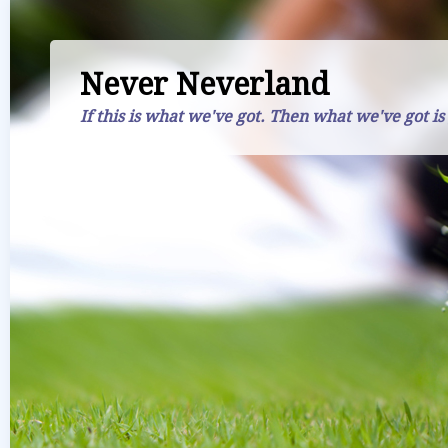
Never Neverland
If this is what we've got. Then what we've got is