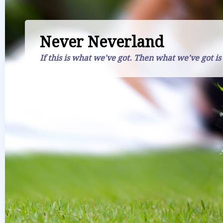
Never Neverland
If this is what we've got. Then what we've got is