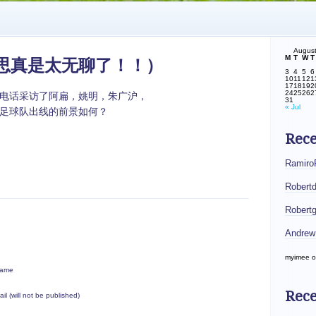
Augus
M
T
W
T
思真是太无聊了！！）
3
4
5
6
10
11
12
1
17
18
19
2
24
25
26
2
电话采访了阿扁，姚明，朱广沪，
31
« Jul
足球队出线的前景如何？
Rec
Ramiro
Robert
Robert
Andrew
myimee
o
ame
Rece
ail (will not be published)