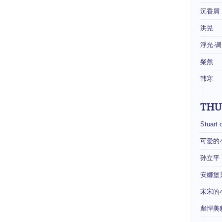
沉香屑
洪晃
浮光·调
粲然
韩寒
THU
Stuart 
可爱的
孙立平
安娜堡
宋宋的
彪悍美