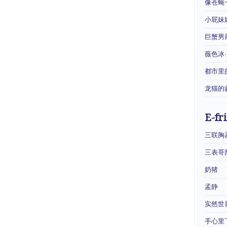
像苍蝇
小屁妹
巨蟹男
薇色冰
都市里
龙猫的
E-fr
三联胸
三表哥
奶猪
孟静
实然世
手心里