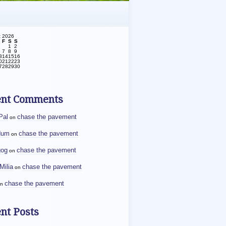
t 2026
F
S
S
1
2
7
8
9
3
14
15
16
0
21
22
23
7
28
29
30
ent Comments
Pal
chase the pavement
on
dum
chase the pavement
on
gog
chase the pavement
on
Milia
chase the pavement
on
chase the pavement
n
nt Posts