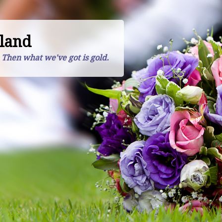
land
. Then what we've got is gold.