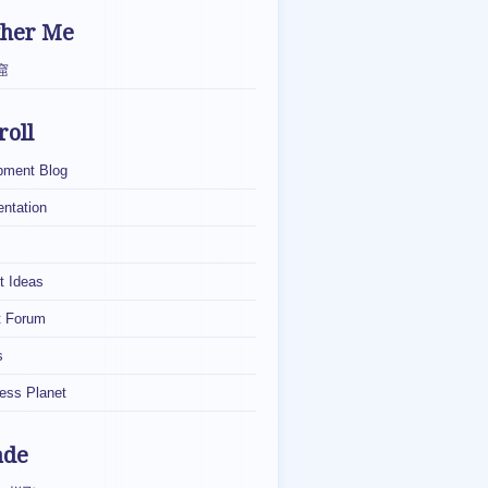
ther Me
窟
roll
pment Blog
ntation
t Ideas
t Forum
s
ess Planet
ade