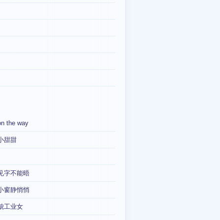
on the way
小甜甜
见字不能晤
小窗静悄悄
貌工业女