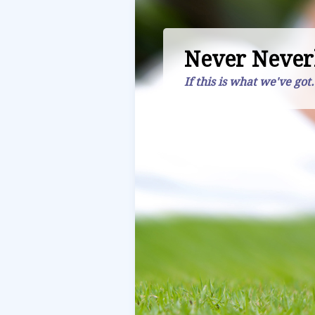
Never Never
If this is what we've got