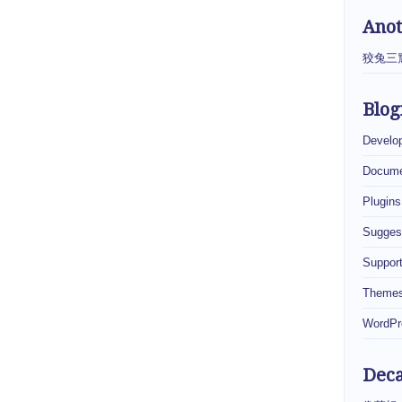
Ano
狡兔三
Blog
Develo
Docume
Plugins
Sugges
Suppor
Theme
WordPr
Dec