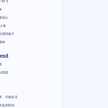
一样飞
妹
最花心
·人鱼
的漂亮疯子
森林
iend
器
乱联想
界，可能生活
飞走的阳光