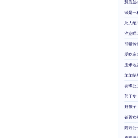
慧质兰
懒是一
此人绝
注意喵
熊猫铃
爱吃东
玉米地
笨笨蜗
赛琪公
郭于华
野孩子
铂菁女
随云公