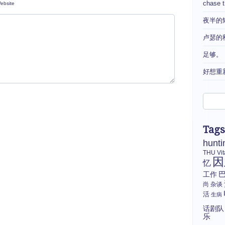
chase 
ebsite
夜半的
卢瑟的
足够。
好想重
Tags
hunti
THU
Vi
因
忆
工作
尚
杂谈
活
生病
话剧队
乐