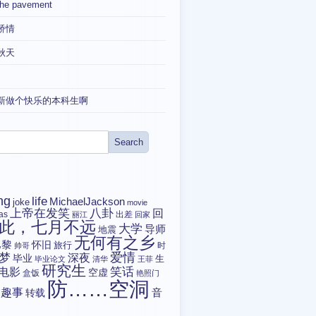
the pavement
矫情
秋天
新做个快乐的本科生啊
ng
life
MichaelJackson
joke
movie
上帝在发笑
八卦
回
tas
出差
丽江
回家
此，七月不远
大学
导师
地震
无何有之乡
巴黎
怀旧
旅行
时
帅哥
爱情
梦
深夜
毕业
生
毕业论文
清华
王菲
研究生
电影
笑话
空虚
盒饭
艳照门
防……空洞
趣事
转载
音