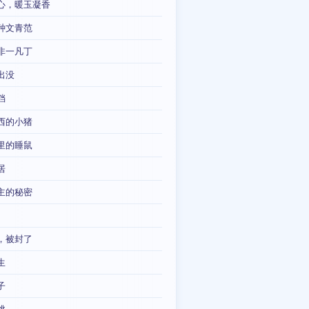
心，暖玉凝香
种文青范
非一凡丁
出没
铛
西的小猪
里的睡鼠
居
主的秘密
，被封了
生
子