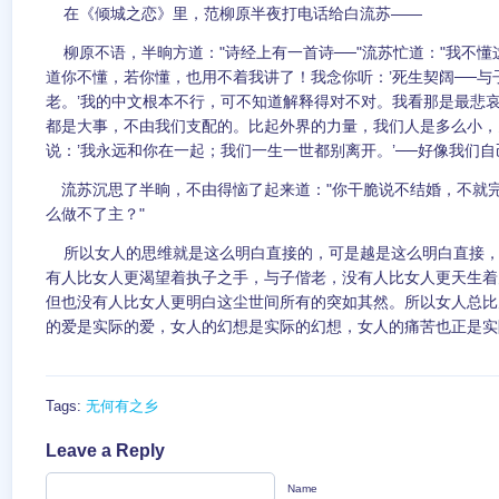
在《倾城之恋》里，范柳原半夜打电话给白流苏——
柳原不语，半晌方道："诗经上有一首诗──"流苏忙道："我不懂
道你不懂，若你懂，也用不着我讲了！我念你听：’死生契阔──与
老。’我的中文根本不行，可不知道解释得对不对。我看那是最悲
都是大事，不由我们支配的。比起外界的力量，我们人是多么小，
说：’我永远和你在一起；我们一生一世都别离开。’──好像我们自
流苏沉思了半晌，不由得恼了起来道："你干脆说不结婚，不就
么做不了主？"
所以女人的思维就是这么明白直接的，可是越是这么明白直接，
有人比女人更渴望着执子之手，与子偕老，没有人比女人更天生着
但也没有人比女人更明白这尘世间所有的突如其然。所以女人总比
的爱是实际的爱，女人的幻想是实际的幻想，女人的痛苦也正是实
Tags:
无何有之乡
Leave a Reply
Name