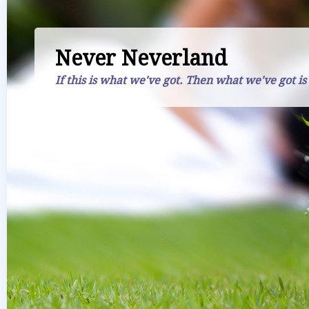
Never Neverland
If this is what we've got. Then what we've got is