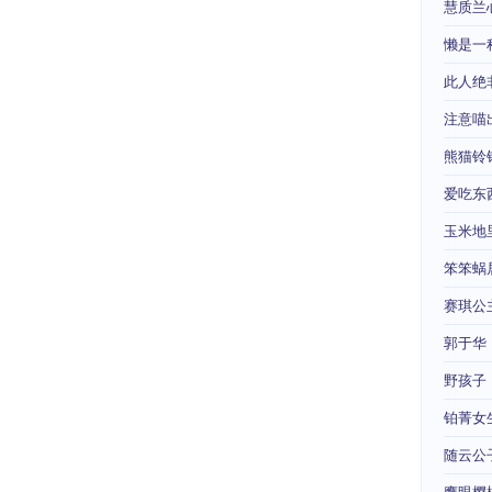
慧质兰
懒是一
此人绝
注意喵
熊猫铃
爱吃东
玉米地
笨笨蜗
赛琪公
郭于华
野孩子
铂菁女
随云公