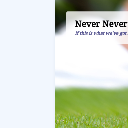
Never Never
If this is what we've got