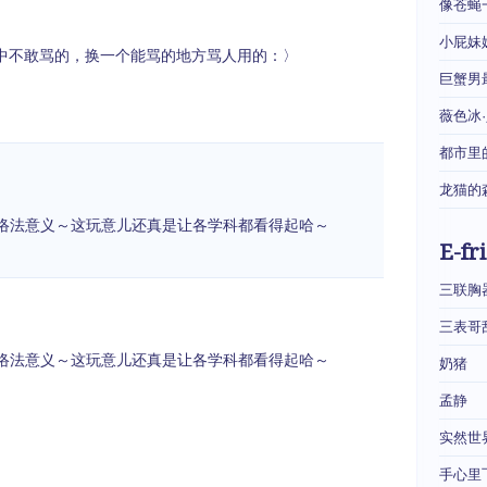
像苍蝇
小屁妹
活中不敢骂的，换一个能骂的地方骂人用的：〉
巨蟹男
薇色冰
都市里
龙猫的
络法意义～这玩意儿还真是让各学科都看得起哈～
E-fr
三联胸
三表哥
络法意义～这玩意儿还真是让各学科都看得起哈～
奶猪
孟静
实然世
手心里