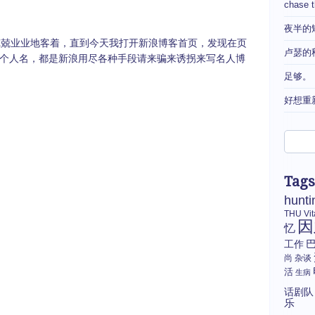
chase 
夜半的
兢业业地客着，直到今天我打开新浪博客首页，发现在页
卢瑟的
个人名，都是新浪用尽各种手段请来骗来诱拐来写名人博
足够。
好想重
Tags
hunti
THU
Vi
因
忆
工作
尚
杂谈
活
生病
话剧队
乐