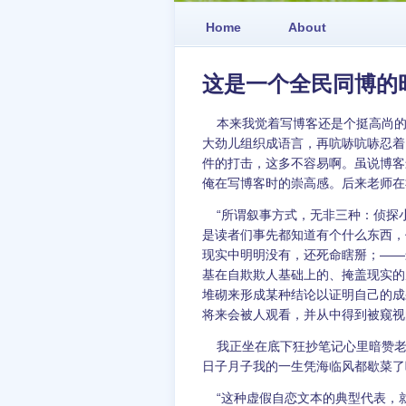
Home
About
这是一个全民同博的
本来我觉着写博客还是个挺高尚的
大劲儿组织成语言，再吭哧吭哧忍着
件的打击，这多不容易啊。虽说博客
俺在写博客时的崇高感。后来老师在
“所谓叙事方式，无非三种：侦探
是读者们事先都知道有个什么东西，
现实中明明没有，还死命瞎掰；——
基在自欺欺人基础上的、掩盖现实的
堆砌来形成某种结论以证明自己的成
将来会被人观看，并从中得到被窥视
我正坐在底下狂抄笔记心里暗赞老
日子月子我的一生凭海临风都歇菜了
“这种虚假自恋文本的典型代表，就叫