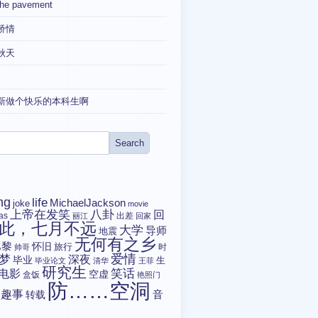
the pavement
矫情
秋天
新做个快乐的本科生啊
ng
life
MichaelJackson
joke
movie
上帝在发笑
八卦
回
tas
出差
丽江
回家
此，七月不远
大学
导师
地震
无何有之乡
巴黎
怀旧
旅行
时
帅哥
爱情
梦
深夜
毕业
生
毕业论文
清华
王菲
研究生
电影
笑话
空虚
盒饭
艳照门
防……空洞
趣事
转载
音