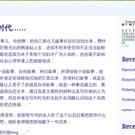
Augus
M
T
W
T
时代……
3
4
5
6
10
11
12
1
17
18
19
2
24
25
26
2
事儿。你想啊，把自己那点儿破事扒拉扒拉找出来，费特
31
« Jul
巨慢无比的网速贴上去，还得不时承受空间不足没法贴附
最初是因为木子美那个淫妇才广为人知的，也丝毫不影响
Rec
社会心理学课上恶狠狠地说：
Ramiro
小说叙事、自传叙事、科幻叙事。所谓侦探小说叙事，就
作者还非假模假式地把它查出来；所谓科幻叙事，就是在
Robert
最让人受不了的就是自传叙事，就是一种事后建立的、奠
Robert
虚假自恋文本，通过高度主观性的材料以及写作者的人为
果，而且作者在写作时无时无刻不在清醒认识到这个东西
Andrew
的变态快感……”
myimee
o
师圣明，想那帮写书的名人听了这个以后赶紧把那些什么
吧，就听老师慢悠悠地砸下一句话来：
Rece
做blog……”