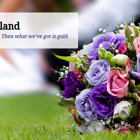
land
. Then what we've got is gold.