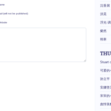
ame
沉香屑
ail (will not be published)
洪晃
浮光·调
ebsite
粲然
韩寒
THU
Stuart 
可爱的
孙立平
安娜堡
宋宋的
彪悍美