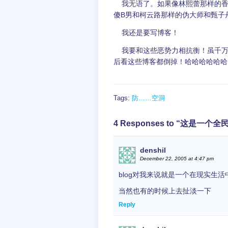
我无语了。如果像林熙蕾那样的香
傻B男和柯云路那样的伪大师和甄子
我还是要写博客！
我要和这些恶势力相抗衡！虽千万
后看这些博客都倒掉！哈哈哈哈哈哈
Tags:
防……空洞
4 Responses to “这是一
denshil
December 22, 2005 at 4:47 pm
blog对我来说就是一个在现实生
当然也有的时候上去扯淡一下
Reply