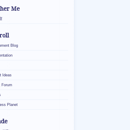
ther Me
窟
roll
pment Blog
ntation
t Ideas
t Forum
s
ess Planet
ade