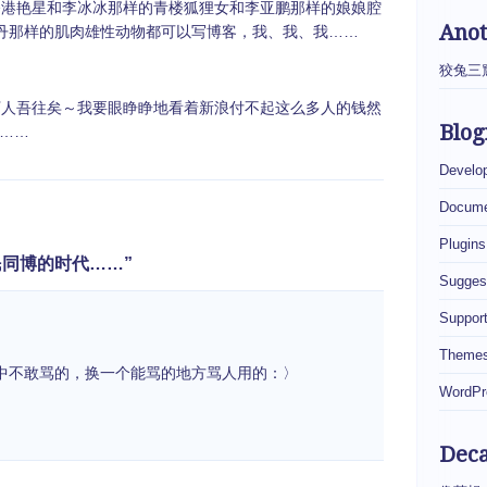
港艳星和李冰冰那样的青楼狐狸女和李亚鹏那样的娘娘腔
Ano
丹那样的肌肉雄性动物都可以写博客，我、我、我……
狡兔三
人吾往矣～我要眼睁睁地看着新浪付不起这么多人的钱然
Blog
……
Develo
Docume
Plugins
个全民同博的时代……”
Sugges
Suppor
Theme
活中不敢骂的，换一个能骂的地方骂人用的：〉
WordPr
Dec