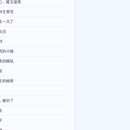
心，暖玉凝香
种文青范
非一凡丁
出没
铛
西的小猪
里的睡鼠
居
主的秘密
，被封了
生
子