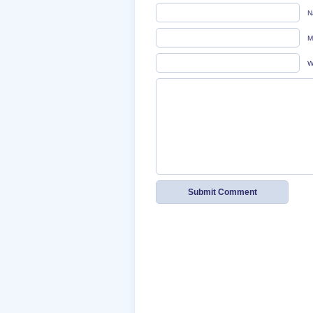
N
M
W