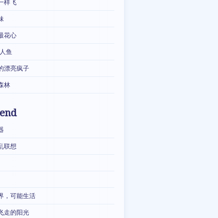
一样飞
妹
最花心
·人鱼
的漂亮疯子
森林
iend
器
乱联想
界，可能生活
飞走的阳光