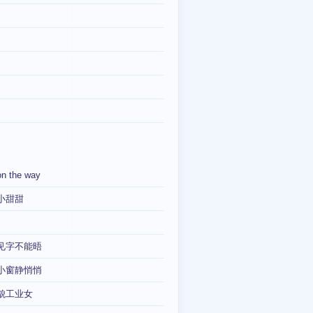
on the way
小甜甜
见字不能晤
小窗静悄悄
貌工业女