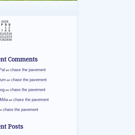
t 2026
F
S
S
1
2
7
8
9
3
14
15
16
0
21
22
23
7
28
29
30
ent Comments
Pal
chase the pavement
on
dum
chase the pavement
on
gog
chase the pavement
on
Milia
chase the pavement
on
chase the pavement
n
nt Posts