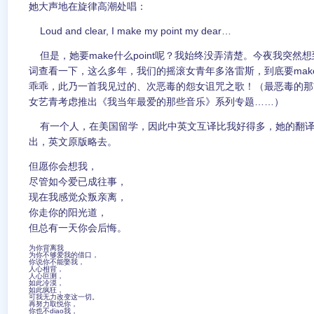
她大声地在旋律高潮处唱：
Loud and clear, I make my point my dear…
但是，她要make什么point呢？我始终没弄清楚。今夜我突然想到
词查看一下，这么多年，我们的摇滚女青年多洛雷斯，到底要make什
乖乖，此乃一首我见过的、次恶毒的怨女诅咒之歌！（最恶毒的那
女艺青考虑推出《我当年最爱的那些音乐》系列专题……）
有一个人，在美国留学，因此中英文互译比我好得多，她的翻译
出，英文原版略去。
但愿你会想我，
尽管如今爱已成往事，
现在我感觉众叛亲离，
你走你的阳光道，
但总有一天你会后悔。
为你背离我
为你不够爱我的借口，
你说你不能娶我，
人心相背，
人心叵测，
如此冷漠，
如此疯狂，
可我无力改变这一切。
再努力取悦你，
你也不diao我，