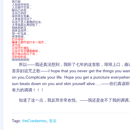
我只能
人前故作轻松，
人后独守空房，
睡自己的觉，
念自己的经，
保持乖女形象。
人类真是没治了，
在这个是人都拽的社会。
大爷我真出离愤怒了，
我敢怒敢言，
我奔走疾呼，
我一针见血，
有理有据。
巴不得你：
嘛事儿都竹篮打水一场空，
诅咒你，
让你手忙脚乱，
让你开车开哪都爆胎，
恨不能太阳日了你，
活剥你的皮。
啦啦啦啦啦啦
所以——我还真没想到，我听了七年的这首歌，琅琅上口，曲
首弃妇诅咒之歌——I hope that you never get the things you wanted 
on you,Complicate your life. Hope you get a puncture everywher
sun beats down on you and skin youself alive….
有力的调调！！！
知道了这一点，我反而非常欢悦。——我还是改不了我的调调
Tags:
theCranberries
,
音乐