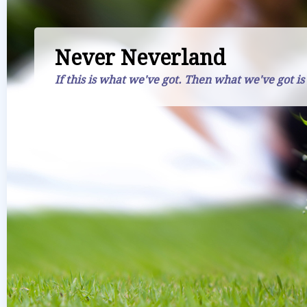
Never Neverland
If this is what we've got. Then what we've got is