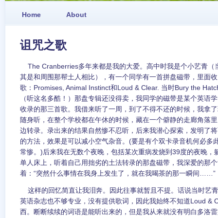
Home
About
诅咒之歌
The Cranberries多年来都是我的大爱。高中时我是个小艺
其是和周围那帮土人相比），有一个同学有一首拼盘磁带，里面收了三首th
歌：Promises, Animal Instinct和Loud & Clear. 当时Bury t
（听这名多酷！）那盘专辑还没得卖，我同学的磁带是某个英语学
收录的那三首歌。我借来听了一周，到了不得不还的时候，我拿了
随身听，在整个学校都在午休的时候，藏在一个僻静的走廊角落里
边转录。录出来的结果自然惨不忍听，后来我潜心探索，发明了将
的方法，效果是可以减小空气杂音。(要是有个双卡录音机何必多
常惨。)后来我在无数个夜晚，包括某次重病发烧到39度的夜晚，
单人床上，听着自己用拙劣的土法转录的那盘磁带，我深爱的那个
着：“突然什么事情在我身上发生了，就在我喝茶的那一瞬间……”
这样的回忆简直让我泪奔。因此往事就暂且不提。话说当时艺青
英语杂志也不够专业，没有提供歌词，因此我始终不知道Loud & C
西。断断续续的词语是能听出来的，但是我从来就没有明白多洛雷