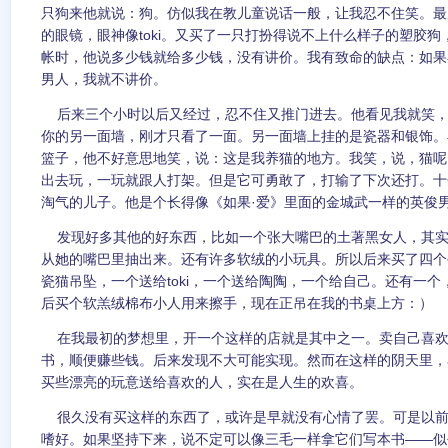
只狗来他就说：狗。仿似我在教儿童说话一般，让我忍不住笑。最
的眼镜，眼神像toki。又买了一只打扮得说不上什么样子的塑胶
帐时，他说多少钱就给多少钱，没有讲价。我有致命的缺点：如果
男人，我就不讲价。
后来三个小时以后又经过，忍不住又推门进去。他看见我就笑，
你的另一面墙，刚才只看了一面。另一面墙上挂的是瓷器和银饰。
篮子，他不好意思地笑，说：这是我养猫的地方。我笑，说，猫呢
出去玩，一玩就跟人打架。但是它可勇敢了，打输了下次还打。十
淘气的儿子。他是个长得像《如果·爱》里面的金城武一样的英俊
发现好多其他的好东西，比如一个张大嘴巴的土著黑女人，其实
从她的嘴巴里抽出来。还有许多软绒的小玩具。所以后来买了四个
瓷猫吊坠，一个送给toki，一个送给陶陶，一个给自己。还有一
后买个软羔绒棉布小人用来擦手，现在正吊在我的书桌上方：）
在我最初的梦想里，开一个这样的店就是其中之一。卖自己喜欢
书，顺便赚些钱。后来发现不大可能实现。然而在这样的阴天里，
买些漂亮的玩意送给喜欢的人，实在是人生的欢喜。
很久没有买这样的东西了，或许是早就没有心情了罢。可是以前
嗜好。如果坚持下来，说不定可以像三毛一样拿它们写本书——似