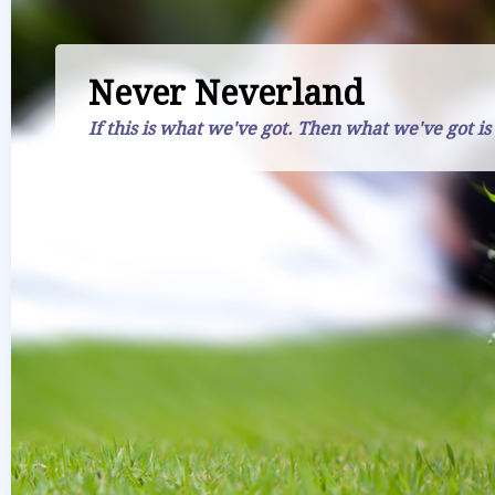
Never Neverland
If this is what we've got. Then what we've got is