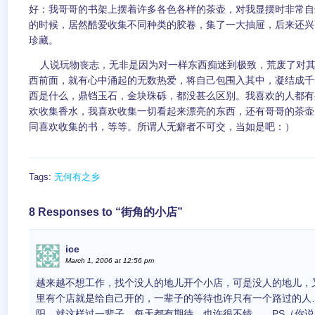
好：我哥哥的书架上摆着许多各色各样的茶壶，对我显摆时非常自
的时候，居然酷爱收集不同种类的胶卷，集了一大抽屉，后来还兴
珍藏。
人说玩物丧志，无非是因为对一样东西痴迷到极致，荒废了对其
西前面，就有心中涌起的无数热爱，将自己包围入其中，凝结成千
西是什么，鼎铛玉石，金块珠砾，都没甚么区别。我喜欢的人都有
欢收集香水，我喜欢收集一切看起来漂亮的东西，还有哥哥的茶壶，
同喜欢收集的书，等等。所谓人无癖者不可交，当如是吧：）
Tags:
无何有之乡
8 Responses to “街角的小店”
ice
March 1, 2006 at 12:56 pm
越来越不想工作，找个没人的地儿开个小店，可是没人的地儿，
里有个店就是给自己开的，一辈子的等待也许只有一个路过的人
阳，就这样过一辈子，每天都有期待，也许很不错……PS（你