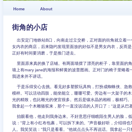
Home
About
街角的小店
出安定门地铁站B口，向南走过立交桥，正对面的街角就立着一
女内衣的商店，后来隐约发现里面放的好似不是男女内衣，反而是
正好有时间要消磨，于是推门进去。
里面原来真的换了店铺。有两面墙摆了漂亮的柜子，靠里面的角
墙上有mary jane的海报和鲜黄的波普图画。正对门的椅子里蜷
我进来并不讲话。
于是乐得安心去挑。看见好多塑胶玩具狗，打扮成蜘蛛侠、急救
模样。可以活动四肢，能坐能立，珊珊可爱。旁边有一大架子的木
光的精致，也比雕光的便宜很多。然后是镶水晶的相框，极精巧。
我拿起一个木雕骆驼来，那个一直没说话的人开口了：“这是从巴基
抬眼看他，他走到我身边来。不好意思仔细瞧陌生男人的脸，低
说：“背上有小红布包裹，可以拆下来的。”声音极好听，介绍得也
人。我笑笑说：“我只是看看。”他就点点头不再说话。我拿起一