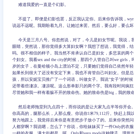
难道我爱的一直是个幻影。
不提了。即便是幻影也罢，反正我认定你。后来你告诉我，
wyr
说远不远呢。我期盼着九月。让她过来罢。然后，要么好，要么坏
今天是三月八号。你忽然说，对了，今儿是妇女节呢。我说，
眼睛，突然说，那你觉得多大算妇女啊？我想了想说，我觉得，结
吗。很不相信的样子。我当然不肯承认自己是妇女，多悲哀的两个
个妇女。我看
sex and the city
的时候，那四个人管自己叫
we girls
，
岁的女子，在曼哈顿小岛上漂泊不定，只要她们觉得自己依然年轻
如果长到很大了还没有安定下来，我也不肯管自己叫妇女。但是总
孩，所以安妮宝贝推广了一个词语，叫做女子。我说
“
女子
”
的时候
还带着些凄凉。凄凉呢。这么形单影只的两个字。我有段时间疯狂
尽管她和我一样有着躲不开的致命伤。她的致命伤是
big
，我的致
然后老师拖堂到九点四十，而你说的是让大家九点半等你开会
你高高的，腿那么长，人那么瘦。你说你
1
米
79,112
斤。快赶上我
努力地跟上，我觉得后来你是有意把步子放小了的。后来你突然问
人都穿啊？我说嗯，怎么了？你说，你给妹妹买了一件
Only
的衣服
一样的衣服，满大街都是。呵，
Only
和
vero moda
这种牌子，理所