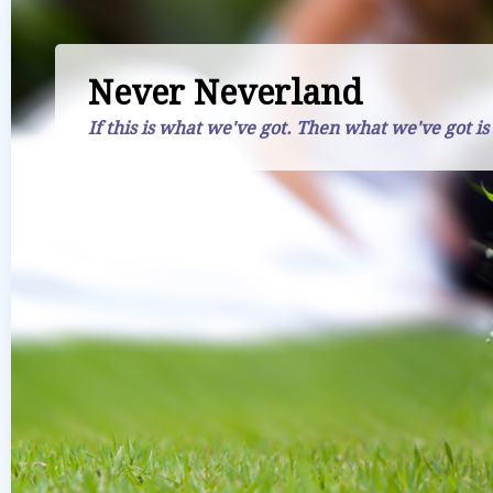
Never Neverland
If this is what we've got. Then what we've got is