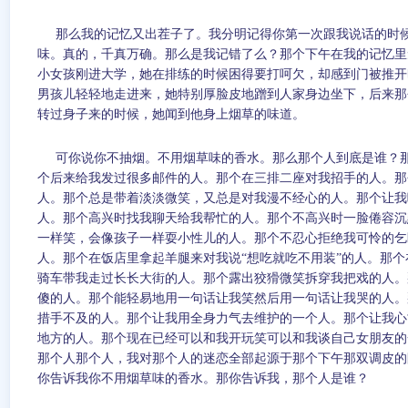
那么我的记忆又出茬子了。我分明记得你第一次跟我说话的时
味。真的，千真万确。那么是我记错了么？那个下午在我的记忆里
小女孩刚进大学，她在排练的时候困得要打呵欠，却感到门被推开
男孩儿轻轻地走进来，她特别厚脸皮地蹭到人家身边坐下，后来那
转过身子来的时候，她闻到他身上烟草的味道。
可你说你不抽烟。不用烟草味的香水。那么那个人到底是谁？
个后来给我发过很多邮件的人。那个在三排二座对我招手的人。那
人。那个总是带着淡淡微笑，又总是对我漫不经心的人。那个让我
人。那个高兴时找我聊天给我帮忙的人。那个不高兴时一脸倦容沉
一样笑，会像孩子一样耍小性儿的人。那个不忍心拒绝我可怜的乞
人。那个在饭店里拿起羊腿来对我说
“
想吃就吃不用装
”
的人。那个
骑车带我走过长长大街的人。那个露出狡猾微笑拆穿我把戏的人。
傻的人。那个能轻易地用一句话让我笑然后用一句话让我哭的人。
措手不及的人。那个让我用全身力气去维护的一个人。那个让我心
地方的人。那个现在已经可以和我开玩笑可以和我谈自己女朋友的
那个人那个人，我对那个人的迷恋全部起源于那个下午那双调皮的
你告诉我你不用烟草味的香水。那你告诉我，那个人是谁？