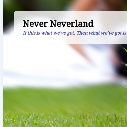
Never Neverland
If this is what we've got. Then what we've got is