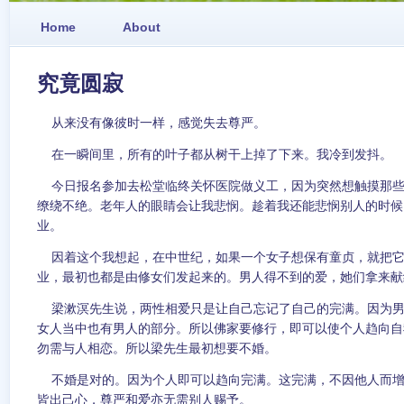
Home
About
究竟圆寂
从来没有像彼时一样，感觉失去尊严。
在一瞬间里，所有的叶子都从树干上掉了下来。我冷到发抖。
今日报名参加去松堂临终关怀医院做义工，因为突然想触摸那些
缭绕不绝。老年人的眼睛会让我悲悯。趁着我还能悲悯别人的时候
业。
因着这个我想起，在中世纪，如果一个女子想保有童贞，就把它
业，最初也都是由修女们发起来的。男人得不到的爱，她们拿来献
梁漱溟先生说，两性相爱只是让自己忘记了自己的完满。因为男
女人当中也有男人的部分。所以佛家要修行，即可以使个人趋向自
勿需与人相恋。所以梁先生最初想要不婚。
不婚是对的。因为个人即可以趋向完满。这完满，不因他人而增
皆出己心，尊严和爱亦无需别人赐予。