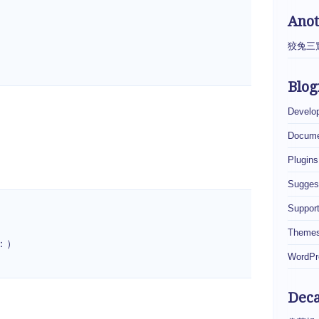
Ano
狡兔三
Blog
Develo
Docume
Plugins
Sugges
Suppor
Theme
：）
WordPr
Dec