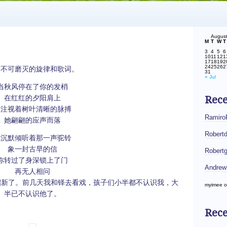
Augus
M
T
W
T
3
4
5
6
10
11
12
1
17
18
19
2
24
25
26
2
不可磨灭的旋律和歌词。
31
« Jul
当秋风停在了你的发梢
在红红的夕阳肩上
Rec
你注视着树叶清晰的脉搏
Ramiro
她翩翩的应声而落
Robert
你沉默倾听着那一声驼铃
象一封古早的信
Robert
你转过了身深锁上了门
Andrew
再无人相问
新了。前几天我和铎去看戏，孩子们小半都不认识我，大
myimee
o
半已不认识他了。
Rece