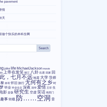
the pavement
矫情
秋天
新做个快乐的本科生啊
ng
life
MichaelJackson
joke
movie
上帝在发笑
八卦
回
tas
出差
丽江
回家
此，七月不远
大学
导师
地震
无何有之乡
巴黎
怀旧
旅行
时
帅哥
爱情
梦
深夜
毕业
生
毕业论文
清华
王菲
研究生
电影
笑话
空虚
盒饭
艳照门
防……空洞
趣事
转载
音