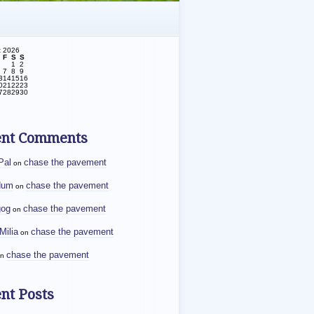
t 2026
F
S
S
1
2
7
8
9
3
14
15
16
0
21
22
23
7
28
29
30
ent Comments
Pal
chase the pavement
on
dum
chase the pavement
on
gog
chase the pavement
on
Milia
chase the pavement
on
chase the pavement
n
nt Posts