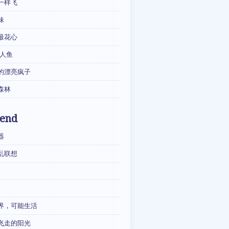
一样飞
妹
最花心
·人鱼
的漂亮疯子
森林
iend
器
乱联想
界，可能生活
飞走的阳光