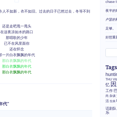
chase 
夜半的
人不如新，衣不如旧。过去的日子已然过去，冬等不到
卢瑟的
还是走吧甩一甩头
足够。
在这夜凉如水的路口
好想重
那唱歌的少年
已不在风里面你
还在怀念
那一片白衣飘飘的年代
那白衣飘飘的年代
那白衣飘飘的年代
Tags
那白衣飘飘的年代
hunti
THU
Vi
因
忆
工作
尚
杂谈
活
生病
的年代”
话剧队
乐