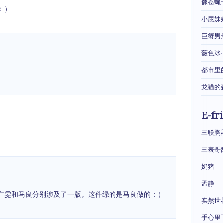
像苍蝇
：）
小屁妹
巨蟹男
薇色冰
都市里
龙猫的
E-fr
三联胸
三表哥
奶猪
孟静
广雯和马良分别涉及了一版。这件绿的是马良做的：）
实然世
手心里