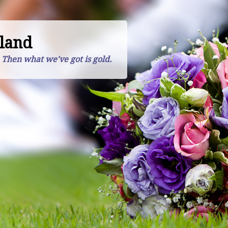
land
. Then what we've got is gold.