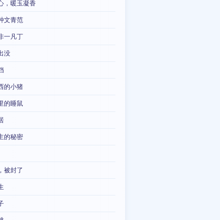
心，暖玉凝香
种文青范
非一凡丁
出没
铛
西的小猪
里的睡鼠
居
主的秘密
，被封了
生
子