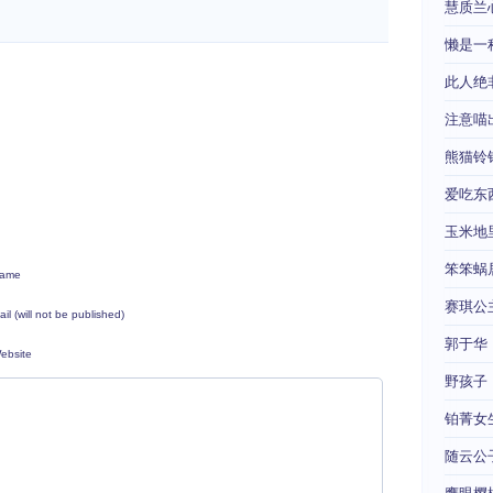
慧质兰
懒是一
此人绝
注意喵
熊猫铃
爱吃东
玉米地
笨笨蜗
ame
赛琪公
ail (will not be published)
郭于华
ebsite
野孩子
铂菁女
随云公