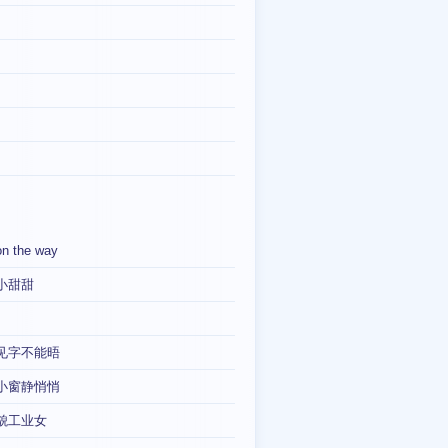
on the way
小甜甜
见字不能晤
小窗静悄悄
貌工业女