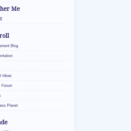
ther Me
窟
roll
pment Blog
ntation
t Ideas
t Forum
s
ess Planet
ade