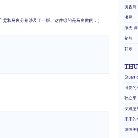
沉香屑
洪晃
广雯和马良分别涉及了一版。这件绿的是马良做的：）
浮光·调
粲然
韩寒
THU
Stuart 
可爱的
孙立平
安娜堡
宋宋的
彪悍美