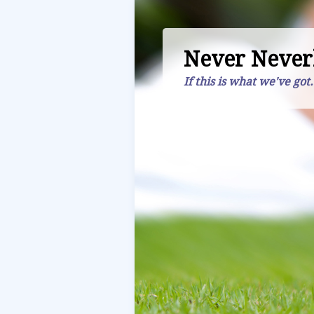
Never Never
If this is what we've got