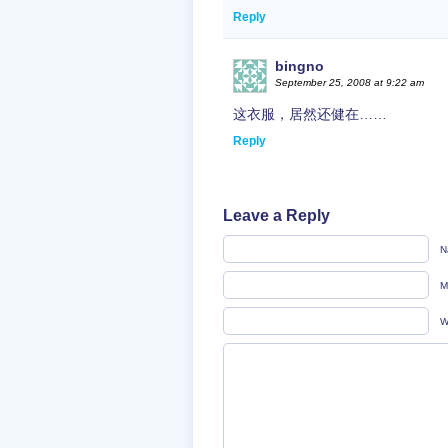
Reply
bingno
September 25, 2008 at 9:22 am
这衣服，居然还健在……
Reply
Leave a Reply
N
M
W