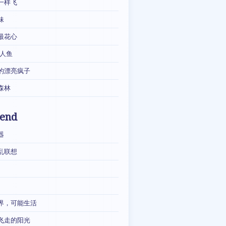
一样飞
妹
最花心
·人鱼
的漂亮疯子
森林
iend
器
乱联想
界，可能生活
飞走的阳光