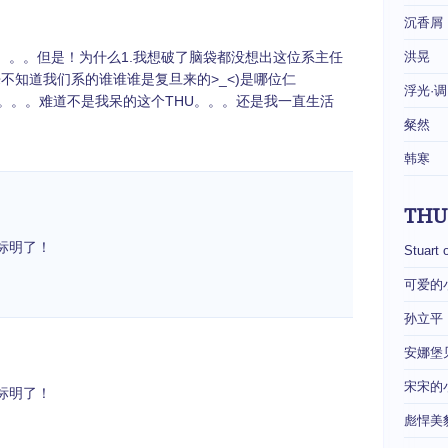
沉香屑
。。。但是！为什么1.我想破了脑袋都没想出这位系主任
洪晃
来不知道我们系的谁谁谁是复旦来的>_<)是哪位仁
浮光·调
了。。。难道不是我呆的这个THU。。。还是我一直生活
粲然
韩寒
THU
标明了！
Stuart 
可爱的
孙立平
安娜堡
宋宋的
标明了！
彪悍美