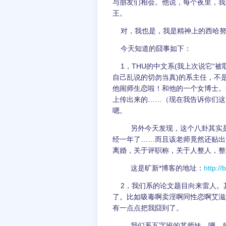
与朋友们相会。他说，每个夜里，我
王。
对，我也是，我是精神上的西哈努
今天知道的囧事如下：
1，THU的中文系(我上次说它“
自己乱说的切勿当真)的系主任，不
他闹师生恋啦！和他的一个女博士。
上传出来的……（现在我告诉你们这
嗯。
另外今天发现，这个八卦其实是个
经一年了……而且该老师竟然还贴出
离婚，关于评职称，关于人整人，整
这是旷新*博客的地址：
http:/
2，我们系的论文题目向来雷人。
了。比如吸毒啊卖淫啊同性恋啊艾滋
有一点点把我囧到了。
我们系五字班的某师妹，嗯，就是