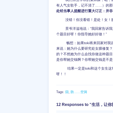
有人气女歌手，记不清了……）的那
处经当事人提醒进行重大订正：并非
没错！你没看错！是处！女！膜！
景爷洋溢地说：“我回家告诉我太
个题目好呀！你指导她好好做！”
畅想：如果toki将来回家对我
来说：她为什么要研究处女膜修复？
的？不然她为什么会找你做这种题目
是你帮她交钱啊？你帮她交钱是不是
结果一定是toki和这个女生这
呀！！
Tags:
囧
,
防……空洞
12 Responses to “生活