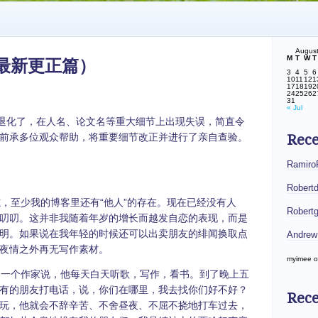
Augus
M
T
W
T
最新更正篇）
3
4
5
6
10
11
12
1
17
18
19
2
24
25
26
2
31
« Jul
化了，在人名、论文名等重大细节上出现失误，简直令
前承多位观众帮助，将重要细节改正并进行了亲自查验。
Rec
Ramiro
Robert
至少我的博客里还有“他人”的存在。现在已经没有人
Robert
叨叨。这并非我随着年岁的增长而越发自恋的表现，而是
明。如果说在我年轻的时候还可以出卖朋友的绯闻换取点
Andrew
夜情之外再无写作素材。
myimee
o
一个作家说，他每天白天听歌，写作，看书。到了晚上五
有的朋友打电话，说，你们在哪里，我去找你们好不好？
Rece
玩，他就会不辞辛苦、不舍昼夜、不屈不挠地打车过去，