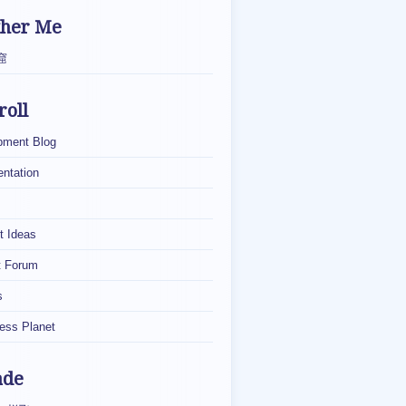
ther Me
窟
roll
pment Blog
ntation
t Ideas
t Forum
s
ess Planet
ade