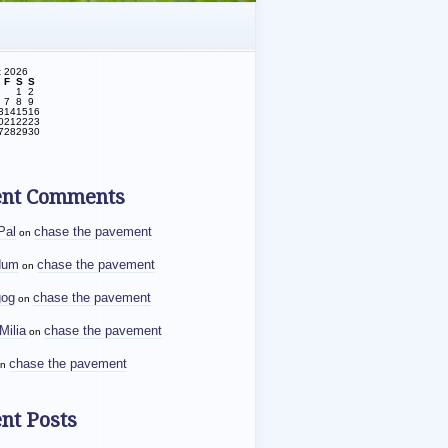
t 2026
F
S
S
1
2
7
8
9
3
14
15
16
0
21
22
23
7
28
29
30
ent Comments
Pal
chase the pavement
on
dum
chase the pavement
on
gog
chase the pavement
on
Milia
chase the pavement
on
chase the pavement
n
nt Posts