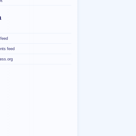
桃
a
 feed
ts feed
ess.org