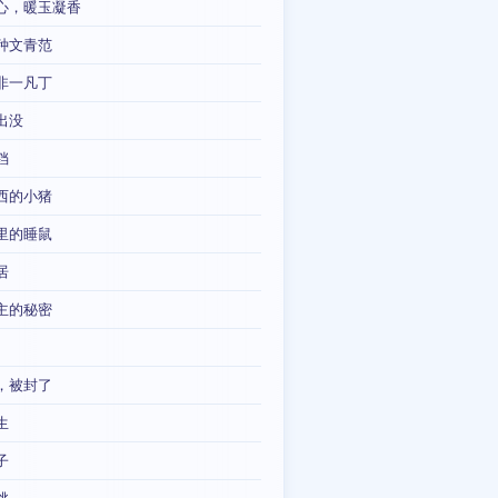
心，暖玉凝香
种文青范
非一凡丁
出没
铛
西的小猪
里的睡鼠
居
主的秘密
，被封了
生
子