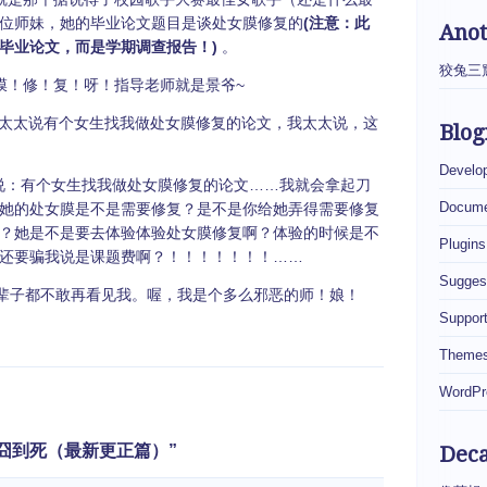
位师妹，她的毕业论文题目是谈处女膜修复的
(注意：此
Ano
毕业论文，而是学期调查报告！)
。
狡兔三
修！复！呀！指导老师就是景爷~
太说有个女生找我做处女膜修复的论文，我太太说，这
Blog
Develo
说：有个女生找我做处女膜修复的论文……我就会拿起刀
Docume
她的处女膜是不是需要修复？是不是你给她弄得需要修复
？她是不是要去体验体验处女膜修复啊？体验的时候是不
Plugins
还要骗我说是课题费啊？！！！！！！！……
Sugges
辈子都不敢再看见我。喔，我是个多么邪恶的师！娘！
Suppor
Theme
WordPr
，让你囧到死（最新更正篇）”
Dec