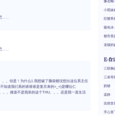
像苍蝇
小屁妹
吧……
巨蟹男
薇色冰
都市里
龙猫的
吧……
E-fr
三联胸
三表哥
。。。但是！为什么1.我想破了脑袋都没想出这位系主任
奶猪
来不知道我们系的谁谁谁是复旦来的>_<)是哪位仁
了。。。难道不是我呆的这个THU。。。还是我一直生活
孟静
实然世
手心里