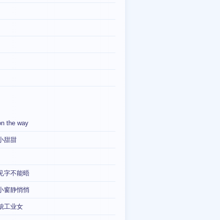
on the way
小甜甜
见字不能晤
小窗静悄悄
貌工业女