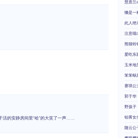
慧质兰
懒是一
此人绝
注意喵
熊猫铃
爱吃东
玉米地
笨笨蜗
赛琪公
郭于华
野孩子
铂菁女
干活的安静房间里“哈”的大笑了一声……
随云公