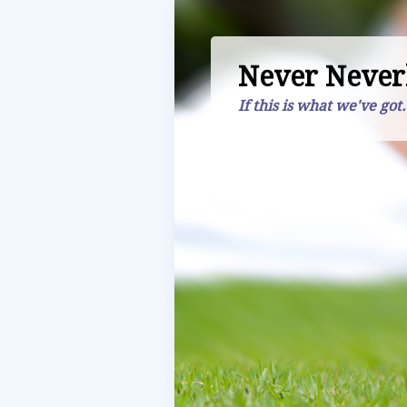
Never Never
If this is what we've got