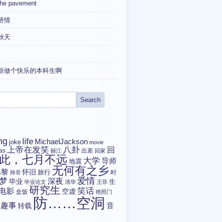
the pavement
矫情
秋天
新做个快乐的本科生啊
ng
life
MichaelJackson
joke
movie
上帝在发笑
八卦
回
tas
出差
丽江
回家
此，七月不远
大学
导师
地震
无何有之乡
巴黎
怀旧
旅行
时
帅哥
爱情
梦
深夜
毕业
生
毕业论文
清华
王菲
研究生
电影
笑话
空虚
盒饭
艳照门
防……空洞
趣事
转载
音