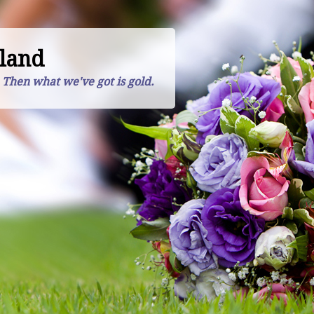
land
. Then what we've got is gold.