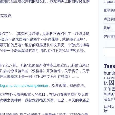
都如此仓皇地投奔我的朋友们。我是精神上的西哈努克亲
chase 
夜半的
克亲娘。
卢瑟的
足够。
被取缔了”……其实不是取缔，是本科不再招生了…取缔是我
好想重
是吴宓不是朱自清不是格非不是徐葆耕，就是那个王中*，
最可怕的是这个消息的透露是从中文系另一个教授的博客
另外一个老师就是旷新*）所以你们不许说我博客八卦。
老八卦。旷新*老师在新浪博客上把这段八卦贴出来已
Tags
许多封惊世骇俗的《致格非》系列信件，关于房子，关于
hunti
理出来基本上是一部《THU中文系生存指南》……
THU
Vi
因
忆
/blog.sina.com.cn/kuangxinnian
，欢迎观摩，切勿结群。
工作
其实在外人看来很雷人的题目，在我们看来早就司空见惯
尚
杂谈
活
生病
病啊之类种种，我都觉得很无所谓。但是，今天的事还是
话剧队
乐
那个据说得了校园歌手大赛最佳女歌手（还是什么最