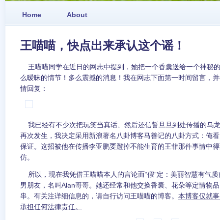
Home
About
王喵喵，快点出来承认这个谣！
王喵喵同学在近日的网志中提到，她把一个香囊送给一个神秘的、
么暧昧的情节！多么震撼的消息！我在网志下面第一时间留言，并
情回复：
我已经有不少次把玩笑当真话、然后还信誓旦旦到处传播的乌龙
再次发生，我决定采用新浪著名八卦博客马善记的八卦方式：俺看
保证。这招被他在传播李亚鹏要蹬掉不能生育的王菲那件事情中得
仿。
所以，现在我凭借王喵喵本人的言论而“假”定：美丽智慧有气质
男朋友，名叫Alan哥哥。她还经常和他交换香囊、花朵等定情物
串。有关注详细信息的，请自行访问王喵喵的博客。
本博客仅就事
承担任何法律责任。