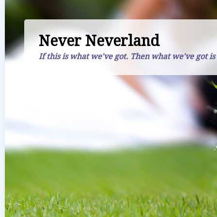
Never Neverland
If this is what we've got. Then what we've got is