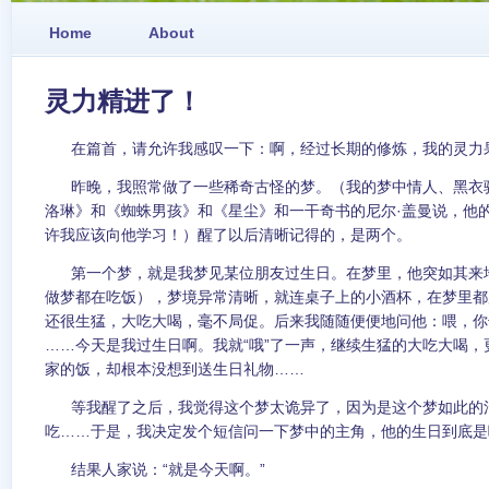
Home
About
灵力精进了！
在篇首，请允许我感叹一下：啊，经过长期的修炼，我的灵力
昨晚，我照常做了一些稀奇古怪的梦。（我的梦中情人、黑衣
洛琳》和《蜘蛛男孩》和《星尘》和一干奇书的尼尔·盖曼说，他
许我应该向他学习！）醒了以后清晰记得的，是两个。
第一个梦，就是我梦见某位朋友过生日。在梦里，他突如其来
做梦都在吃饭），梦境异常清晰，就连桌子上的小酒杯，在梦里都
还很生猛，大吃大喝，毫不局促。后来我随随便便地问他：喂，你
……今天是我过生日啊。我就“哦”了一声，继续生猛的大吃大喝
家的饭，却根本没想到送生日礼物……
等我醒了之后，我觉得这个梦太诡异了，因为是这个梦如此的
吃……于是，我决定发个短信问一下梦中的主角，他的生日到底是
结果人家说：“就是今天啊。”