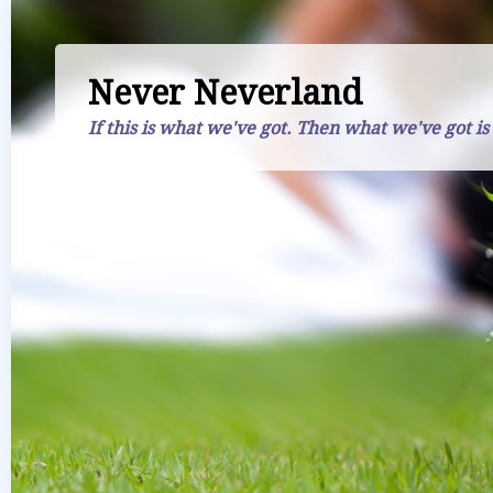
Never Neverland
If this is what we've got. Then what we've got is