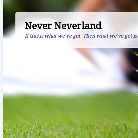
Never Neverland
If this is what we've got. Then what we've got is