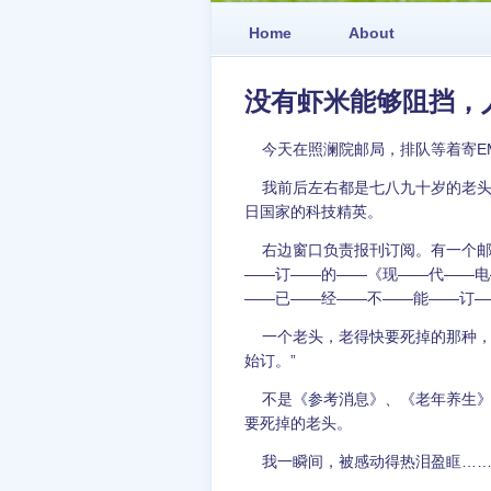
Home
About
没有虾米能够阻挡，
今天在照澜院邮局，排队等着寄E
我前后左右都是七八九十岁的老头
日国家的科技精英。
右边窗口负责报刊订阅。有一个邮
——订——的——《现——代——电
——已——经——不——能——订—
一个老头，老得快要死掉的那种，
始订。”
不是《参考消息》、《老年养生》
要死掉的老头。
我一瞬间，被感动得热泪盈眶…