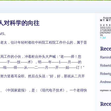
Augus
M
T
W
T
人对科学的向往
3
4
5
6
10
11
12
1
17
18
19
2
24
25
26
2
MS。
31
« Jul
老太，估计年轻时都在中科院工程院工作什么的，属于昔
Rec
局工作的小伙，冲着柜台外头大声喊：“老——师！您
Ramiro
——子——技——术》，明——年——1——月——的
Robert
—啦——得——从——二——月——开——始——订！”
Robert
努力竖着耳朵听。然后点头说：“好，好，那就从二月开
Andrew
、《中国家庭报》，是：《现代电子技术》。一个老得快
myimee
o
Rece
…