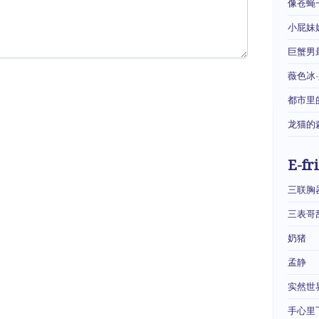
像苍蝇
小屁妹
巨蟹男
薇色冰
都市里
龙猫的
E-fr
三联胸
三表哥
奶猪
孟静
实然世
手心里