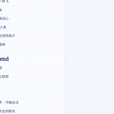
一样飞
妹
最花心
·人鱼
的漂亮疯子
森林
iend
器
乱联想
界，可能生活
飞走的阳光