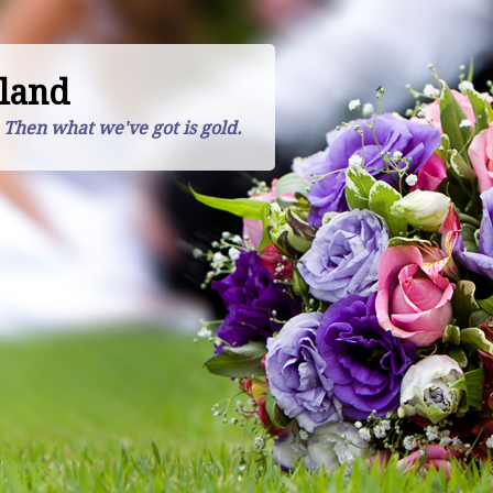
land
. Then what we've got is gold.