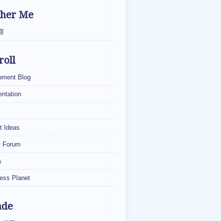
ther Me
窟
roll
pment Blog
ntation
t Ideas
t Forum
s
ess Planet
ade