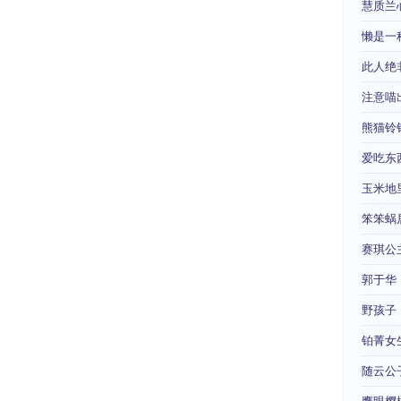
慧质兰
懒是一
此人绝
注意喵
熊猫铃
爱吃东
玉米地
笨笨蜗
赛琪公
郭于华
野孩子
铂菁女
随云公