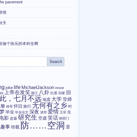
the pavement
矫情
秋天
新做个快乐的本科生啊
ng
life
MichaelJackson
joke
movie
上帝在发笑
八卦
回
tas
出差
丽江
回家
此，七月不远
大学
导师
地震
无何有之乡
巴黎
怀旧
旅行
时
帅哥
爱情
梦
深夜
毕业
生
毕业论文
清华
王菲
研究生
电影
笑话
空虚
盒饭
艳照门
防……空洞
趣事
转载
音