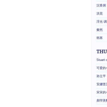
沉香屑
洪晃
浮光·调
粲然
韩寒
THU
Stuart 
可爱的
孙立平
安娜堡
宋宋的
彪悍美