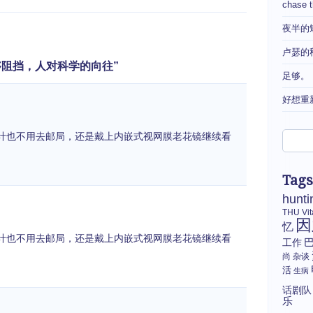
chase 
夜半的
卢瑟的
虾米能够阻挡，人对科学的向往”
足够。
好想重
计也不用去邮局，还是戴上内嵌式视网膜老花镜继续看
Tags
hunti
THU
Vi
因
忆
计也不用去邮局，还是戴上内嵌式视网膜老花镜继续看
工作
尚
杂谈
活
生病
话剧队
乐