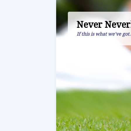
Never Never
If this is what we've got