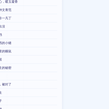
心，暖玉凝香
种文青范
非一凡丁
出没
铛
西的小猪
里的睡鼠
居
主的秘密
，被封了
生
子