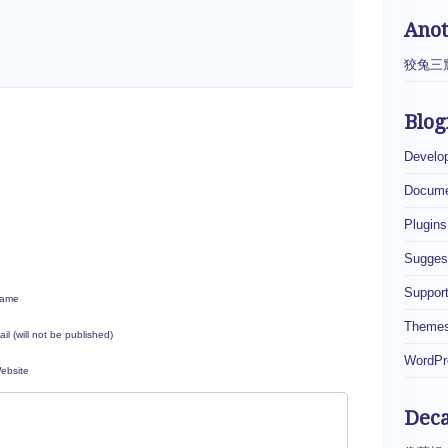
Ano
狡兔三
Blog
Develo
Docume
Plugins
Sugges
Suppor
ame
Theme
ail (will not be published)
WordPr
ebsite
Dec