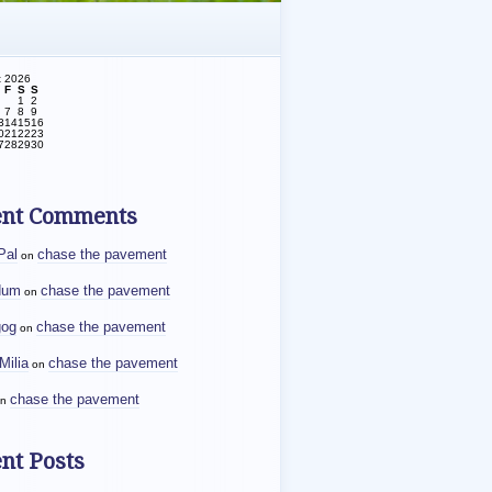
t 2026
F
S
S
1
2
7
8
9
3
14
15
16
0
21
22
23
7
28
29
30
ent Comments
Pal
chase the pavement
on
dum
chase the pavement
on
gog
chase the pavement
on
Milia
chase the pavement
on
chase the pavement
n
nt Posts