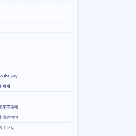
on the way
小甜甜
见字不能晤
小窗静悄悄
貌工业女