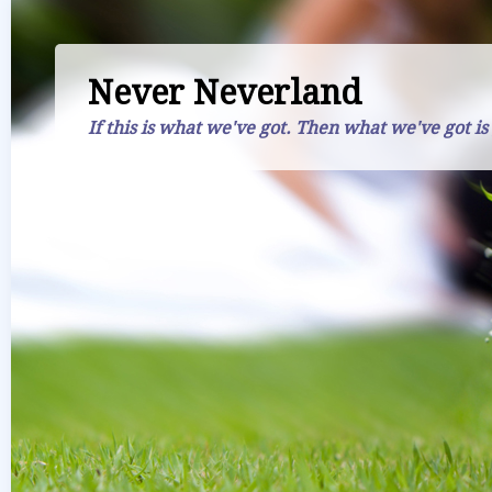
Never Neverland
If this is what we've got. Then what we've got is