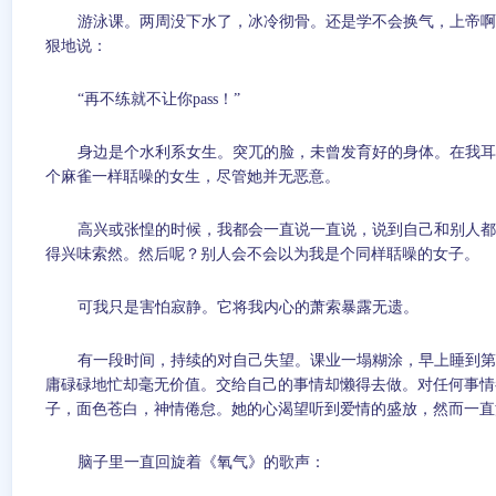
游泳课。两周没下水了，冰冷彻骨。还是学不会换气，上帝啊
狠地说：
“再不练就不让你
pass
！”
身边是个水利系女生。突兀的脸，未曾发育好的身体。在我耳
个麻雀一样聒噪的女生，尽管她并无恶意。
高兴或张惶的时候，我都会一直说一直说，说到自己和别人都
得兴味索然。然后呢？别人会不会以为我是个同样聒噪的女子。
可我只是害怕寂静。它将我内心的萧索暴露无遗。
有一段时间，持续的对自己失望。课业一塌糊涂，早上睡到第
庸碌碌地忙却毫无价值。交给自己的事情却懒得去做。对任何事情
子，面色苍白，神情倦怠。她的心渴望听到爱情的盛放，然而一直
脑子里一直回旋着《氧气》的歌声：