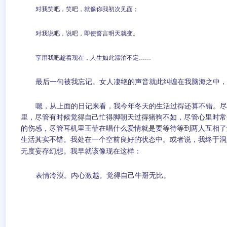
对我笑吧，笑吧，就像你我初次见面；
对我说吧，说吧，即使誓言明天就变。
享用我吧趁着现在，人生如此漂
泊不定……
最后一句被我忘记。女人凄绝的声音就此纠缠在我脑海之中，
嗯，从上面的日记来看，我今年冬天的生活过得还算不错。尽
里，尽管有时候觉得自己忙得脚朝天过得猪狗不如，尽管心里时常
的伤感，尽管耳机里王菲在唱什么爱情就是要等待等到两人互相了
生活其实不错。我处在一个空前良好的状态中。或者说，我终于洞
无度妄存幻想。我早就该像现在这样：
表情冷漠。内心激越。觉得自己牛掰无比。