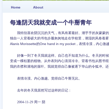
Home
About
每逢阴天我就变成一个牛掰青年
我特别喜欢阴沉沉的天气，有风有雾最好。潮乎乎的灰蒙蒙的
独自一人背着硕大的书包步履匆匆地走在学校里，潮湿的风卷着雾
Alanis Morissette
One hand in my pocket
的
，表情冷漠，内心激
好像一到了冬天我就这样。自己也不知道为什么。冬天的时候
变成一棵枯萎的植物。从外表到内心清清冷冷。背着书包从图书馆
我的衣襟和满地的落叶。我就觉得自己像被逐下华山的令狐冲。还
表情冷漠。内心激越。觉得自己牛掰无比。
去年的冬天我居然写过这样的日记：
2004-11-29
周一 阴