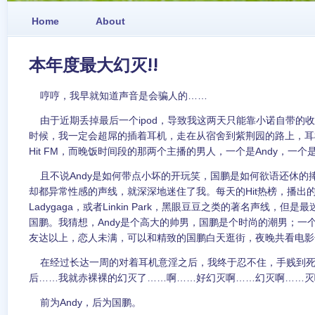
Home
About
本年度最大幻灭!!
哼哼，我早就知道声音是会骗人的……
由于近期丢掉最后一个ipod，导致我这两天只能靠小诺自带的
时候，我一定会超屌的插着耳机，走在从宿舍到紫荆园的路上，耳
Hit FM，而晚饭时间段的那两个主播的男人，一个是Andy，一个
且不说Andy是如何带点小坏的开玩笑，国鹏是如何欲语还休的
却都异常性感的声线，就深深地迷住了我。每天的Hit热榜，播出的都
Ladygaga，或者Linkin Park，黑眼豆豆之类的著名声线，但是最
国鹏。我猜想，Andy是个高大的帅男，国鹏是个时尚的潮男；一个
友达以上，恋人未满，可以和精致的国鹏白天逛街，夜晚共看电影
在经过长达一周的对着耳机意淫之后，我终于忍不住，手贱到死的
后……我就赤裸裸的幻灭了……啊……好幻灭啊……幻灭啊……灭
前为Andy，后为国鹏。