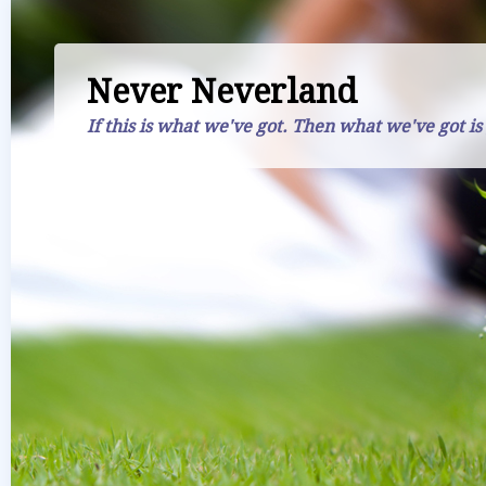
Never Neverland
If this is what we've got. Then what we've got is