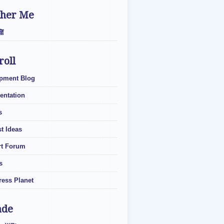
ther Me
窟
roll
pment Blog
ntation
s
t Ideas
t Forum
s
ess Planet
ade