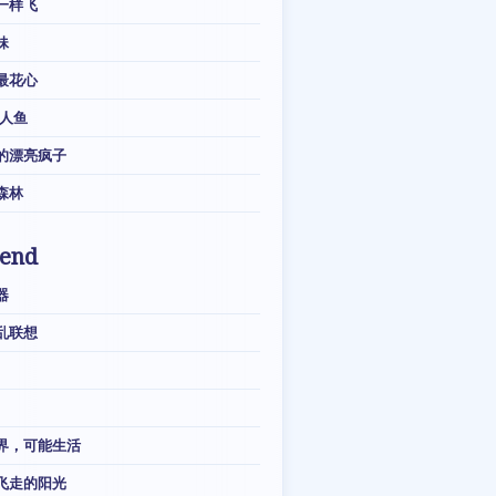
一样飞
妹
最花心
·人鱼
的漂亮疯子
森林
iend
器
乱联想
界，可能生活
飞走的阳光