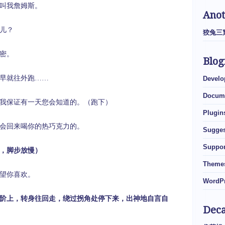
叫我詹姆斯。
Ano
儿？
狡兔三
密。
Blog
早就往外跑……
Develo
Docume
我保证有一天您会知道的。（跑下）
Plugin
会回来喝你的热巧克力的。
Sugges
Suppor
，脚步放慢）
Theme
望你喜欢。
WordPr
阶上，转身往回走，绕过拐角处停下来，出神地自言自
Dec