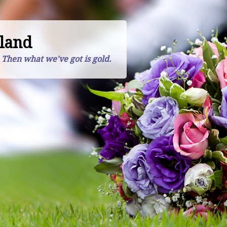
land
. Then what we've got is gold.