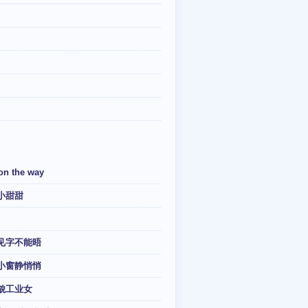
 on the way
小甜甜
见字不能晤
小窗静悄悄
貌工业女