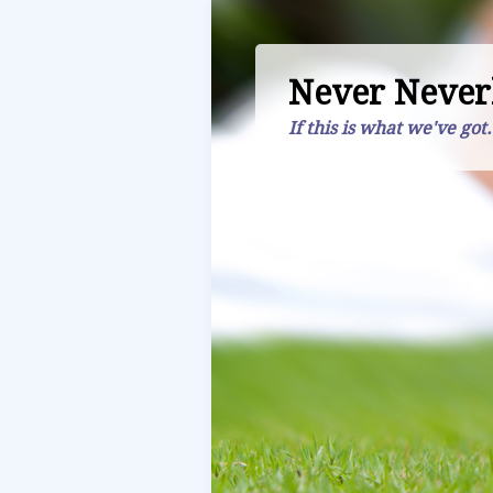
Never Never
If this is what we've got