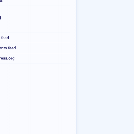
桃
a
 feed
nts feed
ess.org