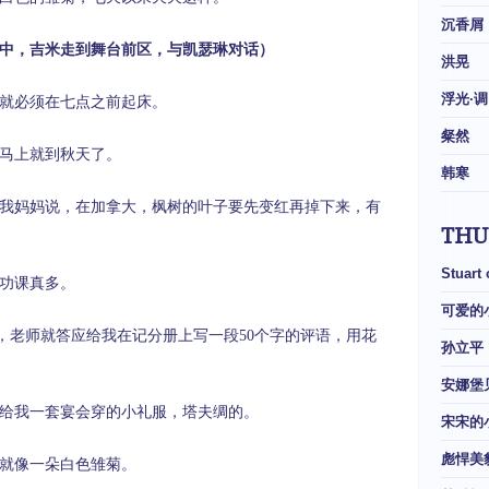
沉香屑
中，吉米走到舞台前区，与凯瑟琳对话）
洪晃
浮光·调
就必须在七点之前起床。
粲然
马上就到秋天了。
韩寒
我妈妈说，在加拿大，枫树的叶子要先变红再掉下来，有
THU
Stuart
功课真多。
可爱的
，老师就答应给我在记分册上写一段
50
个字的评语，用花
孙立平
安娜堡
给我一套宴会穿的小礼服，塔夫绸的。
宋宋的
彪悍美
就像一朵白色雏菊。