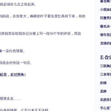
像苍蝇
就必须在七点之前起床。
小屁妹
妈妈说，在加拿大，枫树的叶子要先变红再掉下来，有的
巨蟹男
薇色冰
老师就答应给我在记分册上写一段
50
个字的评语，用花
都市里
龙猫的
像一朵白色雏菊。
E-fr
我就会对你说一句话。
三联胸
三表哥
起花，走过拐角）
奶猪
孟静
随便走走……
实然世
手心里
白色的雏菊，七天以来天天这样。