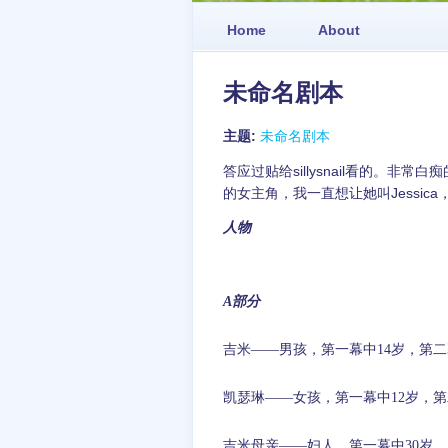
Home
About
未命名剧本
主题:
未命名剧本
答应过贴给sillysnail看的。
的女主角，我一直想让她叫Jessica，sil
人物
A
部分
吉米——男孩，第一幕中
14
岁，第二
凯瑟琳——女孩，第一幕中
12
岁，第
吉米母亲——妇人，第一幕中
30
岁