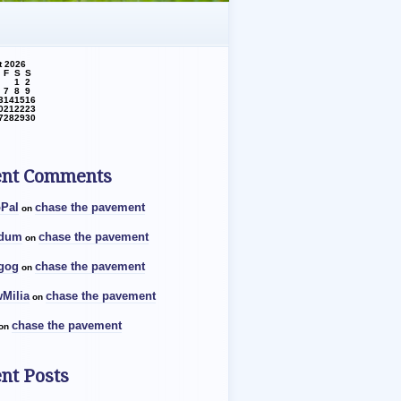
t 2026
F
S
S
1
2
7
8
9
3
14
15
16
0
21
22
23
7
28
29
30
ent Comments
Pal
chase the pavement
on
tdum
chase the pavement
on
gog
chase the pavement
on
Milia
chase the pavement
on
chase the pavement
on
nt Posts