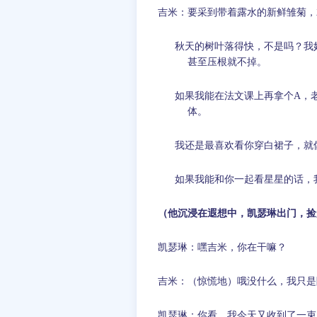
吉米：要采到带着露水的新鲜雏菊，
秋天的树叶落得快，不是吗？我
甚至压根就不掉。
如果我能在法文课上再拿个
A
，
体。
我还是最喜欢看你穿白裙子，就
如果我能和你一起看星星的话，
（他沉浸在遐想中，凯瑟琳出门，捡
凯瑟琳：嘿吉米，你在干嘛？
吉米：（惊慌地）哦没什么，我只是
凯瑟琳：你看，我今天又收到了一束