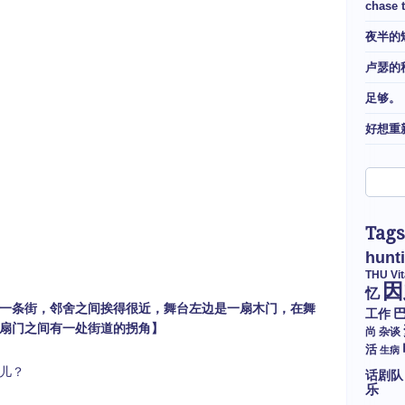
chase 
夜半的
卢瑟的
足够。
好想重
Tags
hunt
THU
Vi
因
忆
一条街，邻舍之间挨得很近，舞台左边是一扇木门，在舞
工作
扇门之间有一处街道的拐角】
尚
杂谈
活
生病
儿？
话剧队
乐