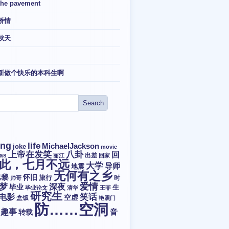
the pavement
矫情
秋天
新做个快乐的本科生啊
ing
life
MichaelJackson
joke
movie
上帝在发笑
八卦
回
tas
出差
丽江
回家
此，七月不远
大学
导师
地震
无何有之乡
巴黎
怀旧
旅行
时
帅哥
爱情
梦
深夜
毕业
生
毕业论文
清华
王菲
研究生
电影
笑话
空虚
盒饭
艳照门
防……空洞
趣事
转载
音