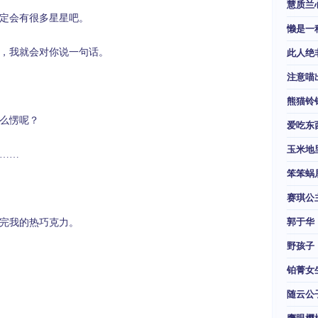
慧质兰
定会有很多星星吧。
懒是一
，我就会对你说一句话。
此人绝
注意喵
熊猫铃
么愣呢？
爱吃东
玉米地
……
笨笨蜗
赛琪公
郭于华
完我的热巧克力。
野孩子
铂菁女
随云公