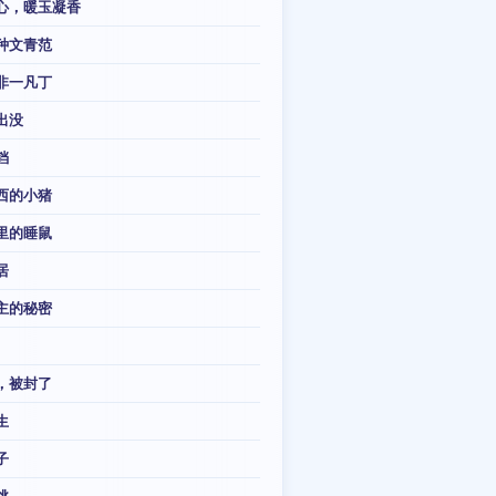
心，暖玉凝香
种文青范
非一凡丁
出没
铛
西的小猪
里的睡鼠
居
主的秘密
，被封了
生
子