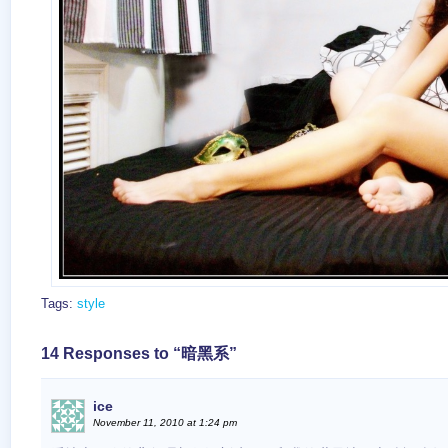
Tags:
style
14 Responses to “暗黑系”
ice
November 11, 2010 at 1:24 pm