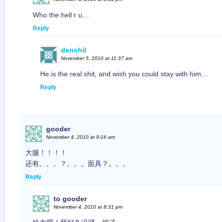
Who the hell r u…
Reply
denshil
November 5, 2010 at 11:37 am
He is the real shit, and wish you could stay with him…
Reply
gooder
November 4, 2010 at 9:16 am
大腿！！！！
还有。。。？。。。面具？。。。
Reply
to gooder
November 4, 2010 at 8:31 pm