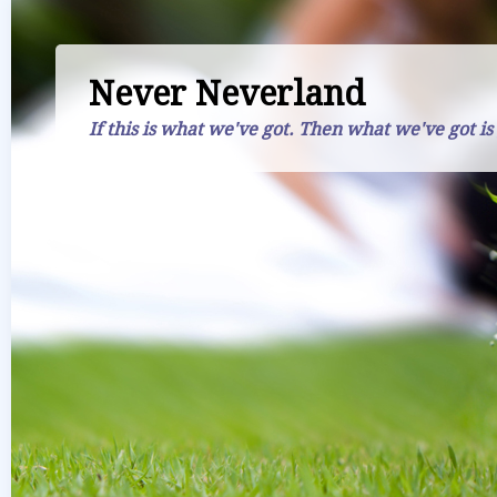
Never Neverland
If this is what we've got. Then what we've got is