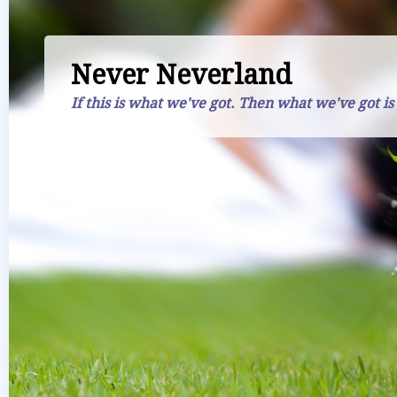
Never Neverland
If this is what we've got. Then what we've got is