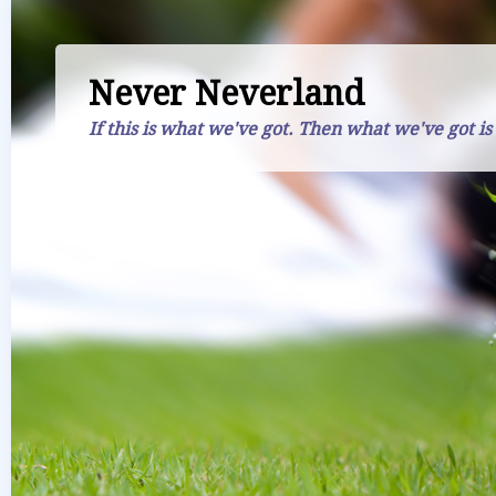
Never Neverland
If this is what we've got. Then what we've got is