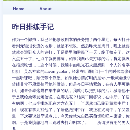
Home
About
昨日排练手记
作为一个懒虫，我已经把修改剧本的任务拖了两个星期。每天打开
看到无语泪长流的地步，就是不想改。然后昨天是周日，晚上就要
然就会遭到众人的追打，于是噼里啪啦敲了一天，终于搞定了。这
六点五十了。七点半就要排练，如果我自己去打印的话，肯定就没
在很想吃饭……这个时候，我脑中如电光石火般想到一个人的名字
姐姐，英名神武的savemycolor，经常在听课听到一半的时候
一起听课吧，顺便带个汉堡。如果她心情好叫的是xp,一般就会要
曾经非常不愿意苟同她的做法，但是今日事情紧急，在有人手可供
用。如果余攀这厮在集中班的话，我就可以把打印的活儿派给他干，
于是我给余攀发短信说，在哪儿呢？结果丫回答说，在中厅。丫居
有病啊，七点半排练现在才六点五十，丫居然自己跑到蒙楼中厅！
回，现在有事儿找他了，丫居然跑到中厅！我正在咒骂中，丫又发
道：下次要说就早说点儿，今天你就先自己买煎饼吃吧～废话，你
啊。于是我愤怒地自己跑过去打印剧本了。——所谓没有用的男人
儿。