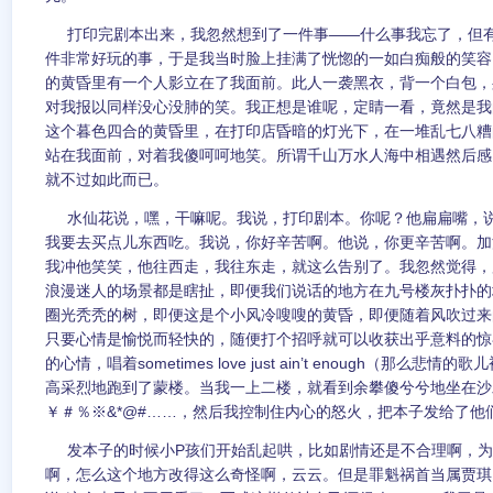
打印完剧本出来，我忽然想到了一件事——什么事我忘了，但有
件非常好玩的事，于是我当时脸上挂满了恍惚的一如白痴般的笑容
的黄昏里有一个人影立在了我面前。此人一袭黑衣，背一个白包，
对我报以同样没心没肺的笑。我正想是谁呢，定睛一看，竟然是我
这个暮色四合的黄昏里，在打印店昏暗的灯光下，在一堆乱七八糟
站在我面前，对着我傻呵呵地笑。所谓千山万水人海中相遇然后感
就不过如此而已。
水仙花说，嘿，干嘛呢。我说，打印剧本。你呢？他扁扁嘴，说
我要去买点儿东西吃。我说，你好辛苦啊。他说，你更辛苦啊。加
我冲他笑笑，他往西走，我往东走，就这么告别了。我忽然觉得，
浪漫迷人的场景都是瞎扯，即便我们说话的地方在九号楼灰扑扑的
圈光秃秃的树，即便这是个小风冷嗖嗖的黄昏，即便随着风吹过来
只要心情是愉悦而轻快的，随便打个招呼就可以收获出乎意料的惊
的心情，唱着sometimes love just ain’t enough（那么
高采烈地跑到了蒙楼。当我一上二楼，就看到余攀傻兮兮地坐在沙
￥＃％※&*@#……，然后我控制住内心的怒火，把本子发给了他
发本子的时候小P孩们开始乱起哄，比如剧情还是不合理啊，为
啊，怎么这个地方改得这么奇怪啊，云云。但是罪魁祸首当属贾琪