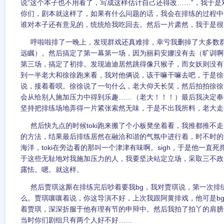
说“这个本子也不用看了，写成这样估计自己还得改……”，我于
你们，剧本就这样了，如果有什么问题的话，我会在排练的过程中
谁对本子还有意见的，统统给我吃回去。然后一片肃然，我于是很
呼啦啦排了一晚上，发现群戏还真难排，幸亏我删掉了大多数群
远瞩）。然后搞定了第一幕第一场，因为丽莉安娜没有去（旷训啊
第三场，搞定了初排。发现迪迪居然跳得像只猴子，而女妖则没有
到一半老大和徐徐跑来看，我对他俩说，该干嘛干嘛去吧，于是徐
说，接着看呗。徐徐说了一句什么，老大仰天长笑，然后拍拍徐徐
会从给别人施加压力中得到乐趣……（老大！！！）最后我决定奉
坚持把排练场地弄得一片紧张索然无味，于是不出我所料，老大走
然后快九点的时候toki跑来搬了个小板凳坐着看，我推都推不
的方法，结果最后排练居然在融洽和谐的气氛中进行着，时不时的
海洋，toki在旁边看的那叫一个津津有味啊。sigh，于是他一直
于这些无耻地对我施加压力的人，我要坚决站定立场，采取三不政
露怯。嗯。就这样。
然后贾琪这厮在排练完后吵着要我bg，我对贾琪说，第一次排
么。贾琪嚷嚷着说，你这导演不好，上次我跟阿黄排戏，他可是b
着贾琪，深深折服于他有理有节的申辩中。然后我拍了拍丫的肩膀
当时你们剧组只有两个人好不好……