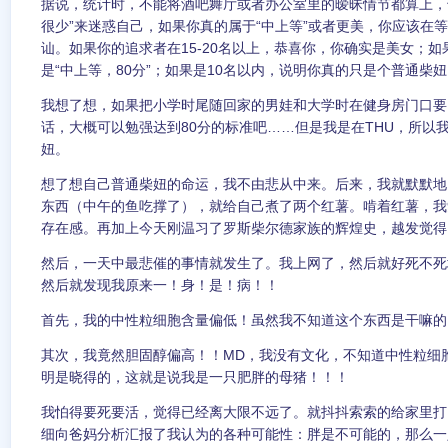
据说，统计时，不能将酒吧舞厅或者办公室里的暧昧情节都算上，
很少”来迷惑自己，如果你真的属于“中上等”或者更美，你应该在
讪。如果你的追求者在15-20名以上，恭喜你，你确实是美女；如果
是“中上等，80分”；如果是10名以内，说明你真的只是个普通柴
我想了想，如果把小学时尾随回家的男娃和大学时在健身房门口要
话，大概可以勉强达到80分的标准吧……但是我是在THU，所以
妞。
想了想自己普通柴妞的命运，我不由悲从中来。后来，我就默默地
东西（中午的鱼吃撑了），就给自己煮了两个红薯。啃着红薯，我
存在感。再加上今天刚温习了罗斯柴尔德家族的辉煌史，越发觉得
然后，一天中最悲催的事情就发生了。我上网了，然后就好死不死
然后就发现我原来一！身！是！病！！
首先，我的中性粒细胞含量偏低！虽然我不知道这个东西是干嘛的
其次，我竟然胆固醇偏高！！MD，我没有文化，不知道中性粒细
明是晓得的，这就是说我是一只肥胖的母猪！！！
我怕得要死要活，觉得已经离大限不远了。就抖抖索索的给家里打
细向爸妈分析汇报了我认为的各种可能性：胖是不可能的，那么一