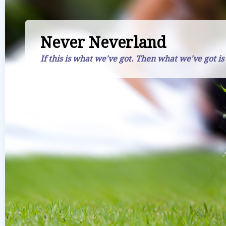
Never Neverland
If this is what we've got. Then what we've got is