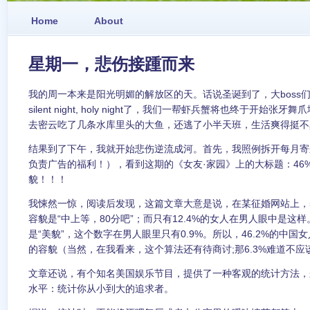
Home
About
星期一，悲伤接踵而来
我的周一本来是阳光明媚的解放区的天。话说圣诞到了，大boss
silent night, holy night了，我们一帮虾兵蟹将也终于开始
去密云吃了几条水库里头的大鱼，还逃了小半天班，生活爽得挺不
结果到了下午，我就开始悲伤逆流成河。首先，我照例拆开每月寄
负责广告的福利！），看到这期的《女友·家园》上的大标题：46
貌！！！
我悚然一惊，阅读后发现，这篇文章大意是说，在某征婚网站上，5
容貌是“中上等，80分吧”；而只有12.4%的女人在男人眼中是这样
是“美貌”，这个数字在男人眼里只有0.9%。所以，46.2%的中
的容貌（当然，在我看来，这个算法还有待商讨;那6.3%难道不应
文章还说，有个知名美国娱乐节目，提供了一种客观的统计方法，
水平：统计你从小到大的追求者。