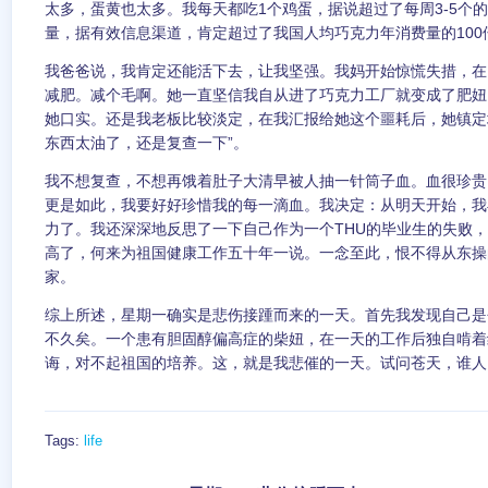
太多，蛋黄也太多。我每天都吃1个鸡蛋，据说超过了每周3-5个
量，据有效信息渠道，肯定超过了我国人均巧克力年消费量的100
我爸爸说，我肯定还能活下去，让我坚强。我妈开始惊慌失措，在
减肥。减个毛啊。她一直坚信我自从进了巧克力工厂就变成了肥妞
她口实。还是我老板比较淡定，在我汇报给她这个噩耗后，她镇定
东西太油了，还是复查一下”。
我不想复查，不想再饿着肚子大清早被人抽一针筒子血。血很珍贵
更是如此，我要好好珍惜我的每一滴血。我决定：从明天开始，我
力了。我还深深地反思了一下自己作为一个THU的毕业生的失败，
高了，何来为祖国健康工作五十年一说。一念至此，恨不得从东操
家。
综上所述，星期一确实是悲伤接踵而来的一天。首先我发现自己是
不久矣。一个患有胆固醇偏高症的柴妞，在一天的工作后独自啃着
诲，对不起祖国的培养。这，就是我悲催的一天。试问苍天，谁人
Tags:
life