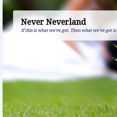
Never Neverland
If this is what we've got. Then what we've got is