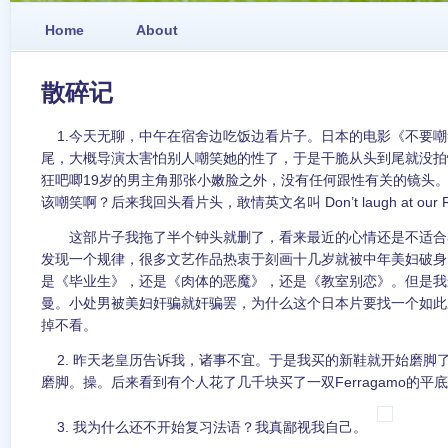
Home
About
散碎记
1.今天无聊，中午在宿舍边吃饭边看片子。日本的电影《不要嘲
尾，大概导演太害怕别人嘲笑她的性了，于是干脆从头到尾就没拍
狂吧唧19岁的男主角那张小嫩脸之外，没有任何跟性有关的镜头
该嘲笑啊？后来我回头看片头，敢情英文名叫 Don’t laugh at our R
这部片子我拖了半个钟头就删了，看来最近的心情还是不适合
发现一个规律，很多文艺作品热衷于刻画十几岁就被中年美妇破身
是《毕业生》，还是《肉体的恶魔》，还是《教室别恋》。但是我
曼。小处男被美妇奸骗就奸骗罢，为什么这个日本片要找一个如此
掉不看。
2. 昨天老皇历告诉我，诸事不宜。于是我买的新鞋就开始磨脚
磨脚。操。后来看到有个人花了几千块买了一双Ferragamo的
3. 我为什么还不开始复习法语？我真鄙视我自己。