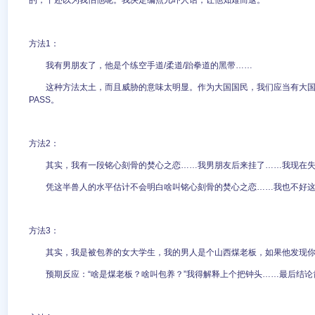
的，丫还以为我怕他呢。我决定编点儿吓人话，让他知难而退。
方法1：
我有男朋友了，他是个练空手道/柔道/跆拳道的黑带……
这种方法太土，而且威胁的意味太明显。作为大国国民，我们应当有大
PASS。
方法2：
其实，我有一段铭心刻骨的焚心之恋……我男朋友后来挂了……我现在
凭这半兽人的水平估计不会明白啥叫铭心刻骨的焚心之恋……我也不好这么红
方法3：
其实，我是被包养的女大学生，我的男人是个山西煤老板，如果他发现
预期反应：“啥是煤老板？啥叫包养？”我得解释上个把钟头……最后结论肯定