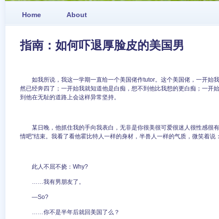
Home
About
指南：如何吓退厚脸皮的美国男
如我所说，我这一学期一直给一个美国佬作tutor。这个美国佬，一开
然已经奔四了；一开始我就知道他是白痴，想不到他比我想的更白痴；一开
到他在无耻的道路上会这样异常坚持。
某日晚，他抓住我的手向我表白，无非是你很美很可爱很迷人很性感很有
情吧”结束。我看了看他霍比特人一样的身材，半兽人一样的气质，微笑着说
此人不屈不挠：Why?
……我有男朋友了。
—So?
……你不是半年后就回美国了么？