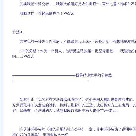
其实我是个滥交者……我最大的嗜好是收集男模~（言外之意：你条件不
就我这样，看起来像吗？！PASS.
方法8：
其实我有一种先天性疾病，不能跟男人上床~（言外之意：你想找炮友就
toki的分析：作为一个男人，他听见这话的第一反应肯定是——我能治
啊……PASS.
—————————————————-我是精疲力尽的分割线
—————————————————————
到此为止，我的所有方法都胎死腹中了。这个美国人看起来是厚脸皮的
今天我取得了决定性的胜利，摘到了荆棘中的王冠，成功将对方三振出局，
容，如果有一个感谢的人，我想我应该感谢本系大佬孙/立/平老师。
今天讲老孙头的《收入分配与社会公平》一章，其中老孙头为了说明中国
海白领的月账单”，里面有这么一栏：