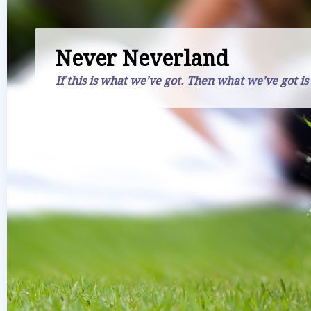
Never Neverland
If this is what we've got. Then what we've got is