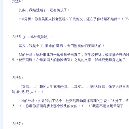
方法4：
其实，我结过婚了，还有俩孩子！
toki分析：你当美国人找老婆呢？丫找炮友，还在乎你结婚不结婚？！PAS
方法5（由toki友情贡献）：
其实，我是土-共-派来的间-谍，专门监视你们美国人的！
我的分析：这种事儿万一这傻孩子当真了，跟学校投诉，或者捅给纽约
生？秘密间谍？在华美国人的惊险遭遇》之类的文章，我就死无葬身之地了……
方法6：
（哭着……）我的人生充满恐惧……其实……（瞪大眼睛，像第六感里面的
能-看-见-死-人！！！
toki的分析：如果我说了这个，他突然激动得抓着我的手说：“太好了，
人！！！你看你后面肩膀上那个没头的女的！！！！”我岂不是当场晕菜了……P
方法7：