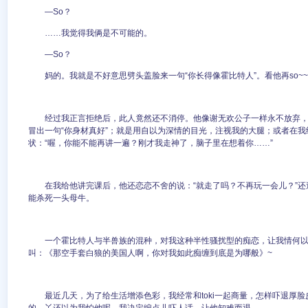
—So？
……我觉得我俩是不可能的。
—So？
妈的。我就是不好意思劈头盖脸来一句“你长得像霍比特人”。看他再so~~
经过我正言拒绝后，此人竟然还不消停。他像谢无欢公子一样永不放弃
冒出一句“你身材真好”；就是用自以为深情的目光，注视我的大腿；或者在
状：“喔，你能不能再讲一遍？刚才我走神了，脑子里在想着你……”
在我给他讲完课后，他还恋恋不舍的说：“就走了吗？不再玩一会儿？”
能杀死一头母牛。
一个霍比特人与半兽族的混种，对我这种半性骚扰型的痴恋，让我情何
叫：《那空手套白狼的美国人啊，你对我如此痴缠到底是为哪般》~
最近几天，为了给生活增添色彩，我经常和toki一起商量，怎样吓退厚