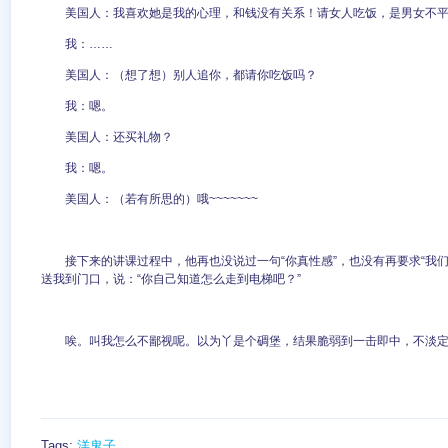
美国人：我喜欢她是我的心理，和钱没有关系！请女人吃饭，是男女不
我：……
美国人：（想了想）别人追你，都请你吃饭吗？
我：嗯。
美国人：还买礼物？
我：嗯。
美国人：（若有所思的）哦~~~~~~~
接下来的讲课过程中，他再也没说过一句“你真性感”，也没有再要求“我
送我到门口，说：“你自己知道怎么走到电梯吧？”
唉。叫我怎么不鄙视呢。以为丫是个碉堡，结果脆弱到一击即中，不淡定~
Tags:
洋鬼子