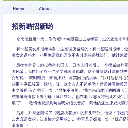
Home
About
招新哟招新哟
今天招新第一天，作为老biang跟着过去做考官，过的还是非常爽
有一些美女来报考本队，这是理所当然的；有一些猛男报考，让
美女来诱惑大一小男生是我们万变不离其宗的必胜法门。估计以后
最搞笑的是，继以往的韩国人、日本人报考后，一个挪威白帅哥
国风范，我自始至终一句英文都没跟他讲。这个帅哥估计能得到秀
介绍说：“我叫谢虎，来自挪威，在英国上的大学。”我对他顿时
的那叫字正腔圆，我想，哇，这个白人不简单哟！然后帅哥接着开
中文够用吗？”帅哥一笑：“恐怕不够用。”我本来想建议他朗诵《
结果帅哥直接上来朗诵《满江红》。他在那儿“怒发冲冠凭栏处”，
歇”了……敢情他就那几句自我介绍发音好，其他的还是挪威大碴
后来，帅哥还朗诵了《暗恋桃花源》的开头部分。他说：“我要朗
云之凡是女的，江滨柳才是男的……”帅哥又是嫣然一笑：“我还是
潇雨歇”了……