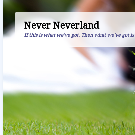
Never Neverland
If this is what we've got. Then what we've got is