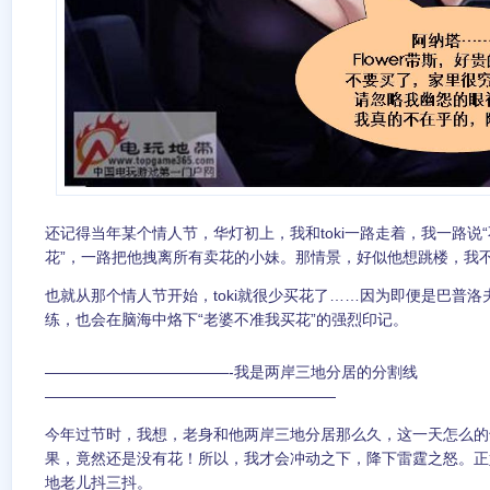
还记得当年某个情人节，华灯初上，我和toki一路走着，我一路说
花”，一路把他拽离所有卖花的小妹。那情景，好似他想跳楼，我
也就从那个情人节开始，toki就很少买花了……因为即便是巴普
练，也会在脑海中烙下“老婆不准我买花”的强烈印记。
————————————-我是两岸三地分居的分割线
———————————————————
今年过节时，我想，老身和他两岸三地分居那么久，这一天怎么的
果，竟然还是没有花！所以，我才会冲动之下，降下雷霆之怒。正
地老儿抖三抖。