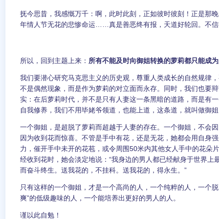
抚今思昔，我感慨万千：啊，此时此刻，正如彼时彼刻！正是那晚
年情人节无花的悲惨命运……真是善恶终有报，天道好轮回。不信
所以，回到主题上来：
所有不能及时向御姐转换的萝莉都只能成为
我们要潜心研究马克思主义的历史观，尊重人类成长的自然规律，
不是偶然现象，而是作为萝莉的对立面而永存。同时，我们也要辩
实：在后萝莉时代，并不是只有人妻这一条黑暗的道路，而是有一
自我修养，我们不用毕姥爷领道，也能上道，这条道，就叫做御姐
一个御姐，是超脱了萝莉而超越于人妻的存在。一个御姐，不会因
因为收到花而惊喜。不管是手中有花，还是无花，她都会用自身强
力，催开手中未开的花苞，或令周围50米内其他女人手中的花朵
经收到花时，她会淡定地说：“我身边的男人都已经献身于世界上
而奋斗终生。送我花的，不挂科。送我花的，得永生。”
只有这样的一个御姐，才是一个高尚的人，一个纯粹的人，一个脱
爽”的低级趣味的人，一个能培养出更好的男人的人。
谨以此自勉！