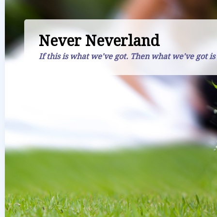
Never Neverland
If this is what we've got. Then what we've got is