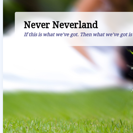
Never Neverland
If this is what we've got. Then what we've got is