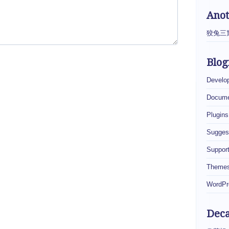
Ano
狡兔三
Blog
Develo
Docume
Plugins
Sugges
Suppor
Theme
WordPr
Dec