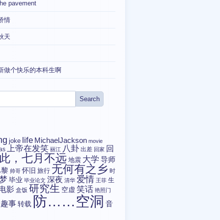
the pavement
矫情
秋天
新做个快乐的本科生啊
ng
life
MichaelJackson
joke
movie
上帝在发笑
八卦
回
tas
出差
丽江
回家
此，七月不远
大学
导师
地震
无何有之乡
巴黎
怀旧
旅行
时
帅哥
爱情
梦
深夜
毕业
生
毕业论文
清华
王菲
研究生
电影
笑话
空虚
盒饭
艳照门
防……空洞
趣事
转载
音