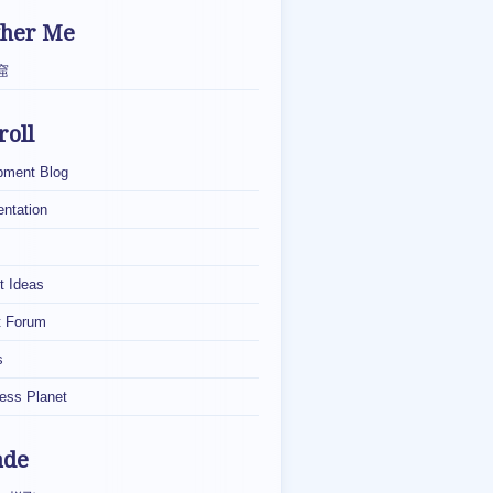
ther Me
窟
roll
pment Blog
ntation
t Ideas
t Forum
s
ess Planet
ade