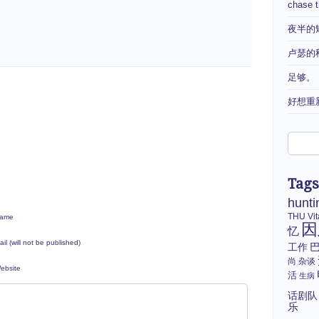
chase 
夜半的
卢瑟的
足够。
好想重
Tags
hunti
THU
Vi
ame
因
忆
ail (will not be published)
工作
尚
杂谈
ebsite
活
生病
话剧队
乐