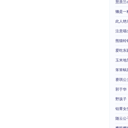
慧质兰
懒是一
此人绝
注意喵
熊猫铃
爱吃东
玉米地
笨笨蜗
赛琪公
郭于华
野孩子
铂菁女
随云公