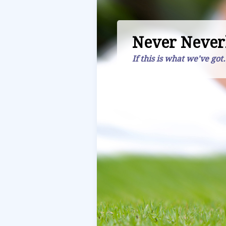
Never Never
If this is what we've got