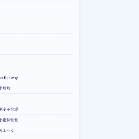
on the way
小甜甜
见字不能晤
小窗静悄悄
貌工业女