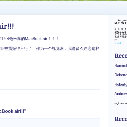
Augus
M
T
W
T
r!!!
3
4
5
6
10
11
12
1
17
18
19
2
24
25
26
2
19.4毫米厚的MacBook air！！！
31
« Jul
经被震撼得不行了，作为一个视觉派，我是多么迷恋这样
Rec
Ramiro
Robert
Robert
Andrew
myimee
o
ook air!!!”
Rece