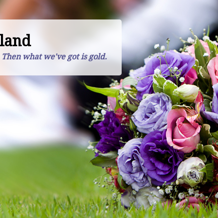
land
. Then what we've got is gold.