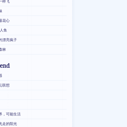
一样飞
妹
最花心
·人鱼
的漂亮疯子
森林
iend
器
乱联想
界，可能生活
飞走的阳光