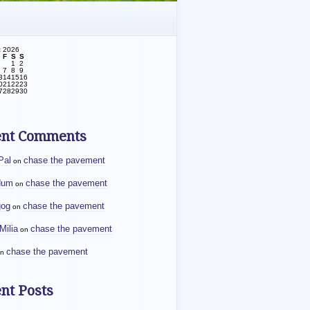
t 2026
F
S
S
1
2
7
8
9
3
14
15
16
0
21
22
23
7
28
29
30
ent Comments
Pal
chase the pavement
on
dum
chase the pavement
on
gog
chase the pavement
on
Milia
chase the pavement
on
chase the pavement
n
nt Posts