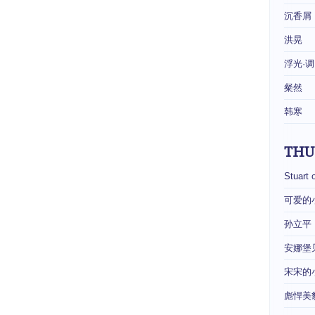
沉香屑
洪晃
浮光·调
粲然
韩寒
THU
Stuart 
可爱的
孙立平
安娜堡
宋宋的
彪悍美