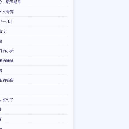
心，暖玉凝香
种文青范
非一凡丁
出没
铛
西的小猪
里的睡鼠
居
主的秘密
，被封了
生
子