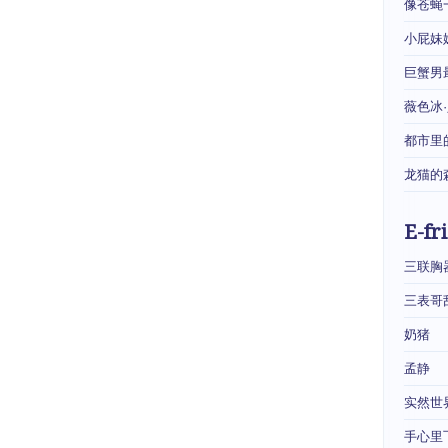
像苍蝇
小屁妹
巨蟹男
薇色冰
都市里
龙猫的
E-fr
三联胸
三表哥
奶猪
孟静
实然世
手心里