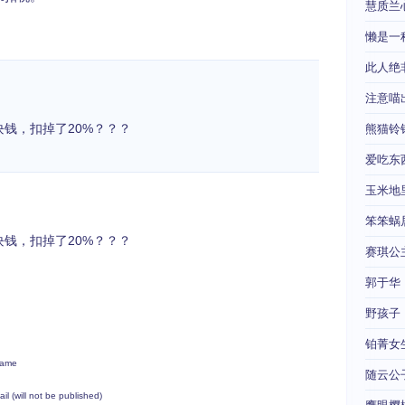
慧质兰
懒是一
此人绝
注意喵
块钱，扣掉了20%？？？
熊猫铃
爱吃东
玉米地
笨笨蜗
块钱，扣掉了20%？？？
赛琪公
郭于华
野孩子
铂菁女
ame
随云公
ail (will not be published)