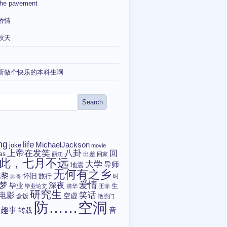
the pavement
矫情
秋天
新做个快乐的本科生啊
ng
life
MichaelJackson
joke
movie
上帝在发笑
八卦
回
tas
出差
丽江
回家
此，七月不远
大学
导师
地震
无何有之乡
巴黎
怀旧
旅行
时
帅哥
爱情
梦
深夜
毕业
生
毕业论文
清华
王菲
研究生
电影
笑话
空虚
盒饭
艳照门
防……空洞
趣事
转载
音