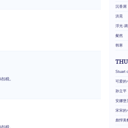
沉香屑
洪晃
浮光·调
粲然
韩寒
THU
Stuart 
%扣税。
可爱的
孙立平
安娜堡
宋宋的
彪悍美
%扣税。