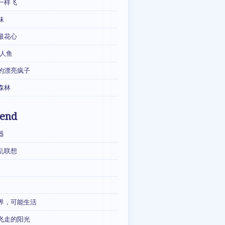
一样飞
妹
最花心
·人鱼
的漂亮疯子
森林
iend
器
乱联想
界，可能生活
飞走的阳光