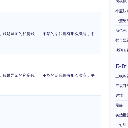
像苍蝇
小屁妹
巨蟹男
薇色冰
，钱是导师的私房钱……不然的话我哪有那么滋润，平
都市里
龙猫的
E-fr
，钱是导师的私房钱……不然的话我哪有那么滋润，平
三联胸
三表哥
奶猪
孟静
实然世
手心里