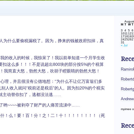
Augus
M
T
W
T
3
4
5
6
10
11
12
1
17
18
19
2
24
25
26
2
人为什么要偷税漏税了。因为，挣来的钱被政府扣掉，真
31
« Jul
我的收入的时候，我惊呆了！我以前单知道一个月学生收
Rec
要扣这么多！！！不是说超出800块的部分按5%的个税算
Ramiro
！！我简直大怒，勃然大怒，吹胡子瞪眼睛的勃然大怒！
Robert
心理，并且很没有公德地想：“为什么不让亿万富翁们多
别人收入就问“税前还是税后”的人。因为扣20%的个税实
Robert
行就主动替你扣了，逃都没法逃……
Andrew
了哟~~~~被剥夺了财产的人痛苦流涕中……
myimee
o
什！么！要！百！分！之！二！十！！！！！！！！（死
Rece