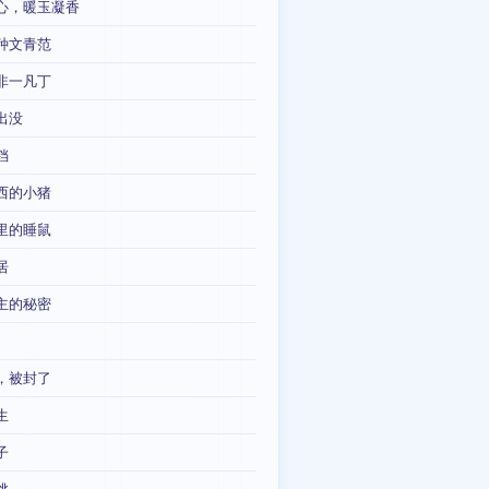
心，暖玉凝香
种文青范
非一凡丁
出没
铛
西的小猪
里的睡鼠
居
主的秘密
，被封了
生
子