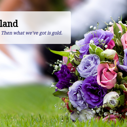
land
. Then what we've got is gold.