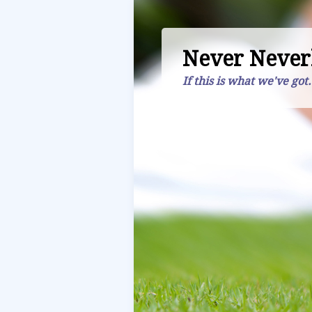
Never Never
If this is what we've got