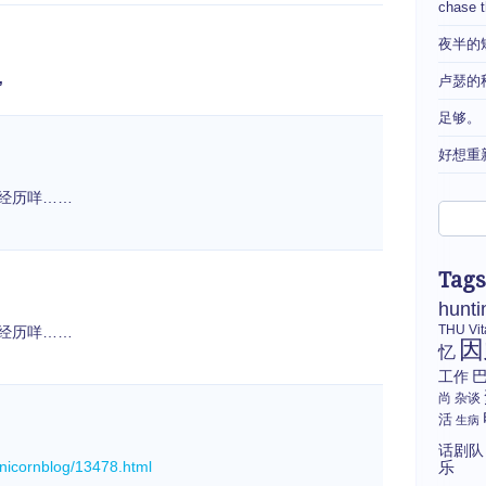
chase 
夜半的
卢瑟的
”
足够。
好想重
的经历咩……
Tags
hunti
THU
Vi
的经历咩……
因
忆
工作
尚
杂谈
活
生病
话剧队
unicornblog/13478.html
乐