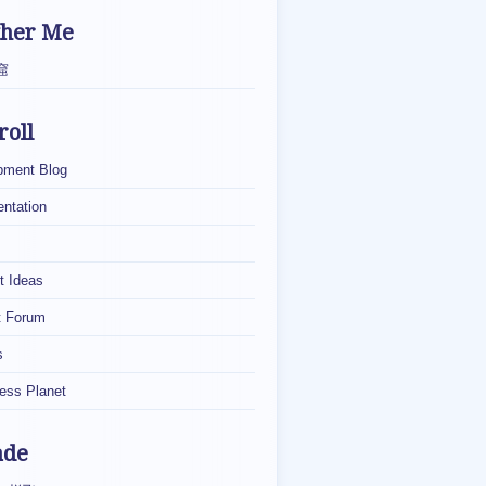
ther Me
窟
roll
pment Blog
ntation
t Ideas
t Forum
s
ess Planet
ade