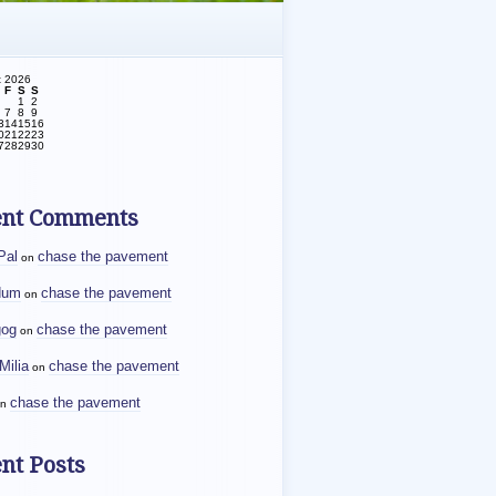
t 2026
F
S
S
1
2
7
8
9
3
14
15
16
0
21
22
23
7
28
29
30
ent Comments
Pal
chase the pavement
on
dum
chase the pavement
on
gog
chase the pavement
on
Milia
chase the pavement
on
chase the pavement
n
nt Posts