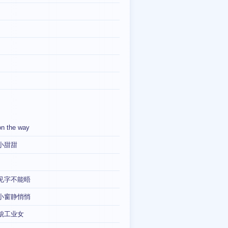
on the way
小甜甜
见字不能晤
小窗静悄悄
貌工业女