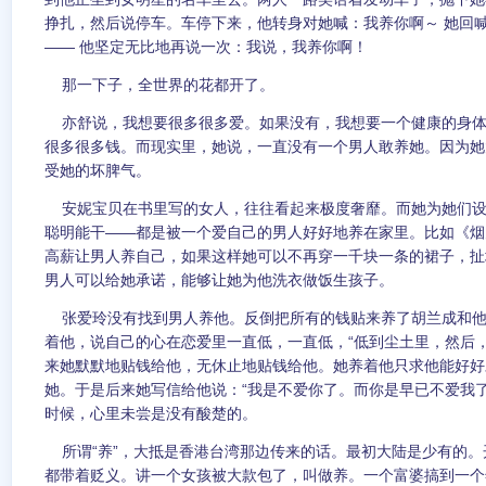
挣扎，然后说停车。车停下来，他转身对她喊：我养你啊～ 她回
—— 他坚定无比地再说一次：我说，我养你啊！
那一下子，全世界的花都开了。
亦舒说，我想要很多很多爱。如果没有，我想要一个健康的身体
很多很多钱。而现实里，她说，一直没有一个男人敢养她。因为她
受她的坏脾气。
安妮宝贝在书里写的女人，往往看起来极度奢靡。而她为她们设
聪明能干——都是被一个爱自己的男人好好地养在家里。比如《烟
高薪让男人养自己，如果这样她可以不再穿一千块一条的裙子，扯
男人可以给她承诺，能够让她为他洗衣做饭生孩子。
张爱玲没有找到男人养他。反倒把所有的钱贴来养了胡兰成和他
着他，说自己的心在恋爱里一直低，一直低，“低到尘土里，然后
来她默默地贴钱给他，无休止地贴钱给他。她养着他只求他能好好
她。于是后来她写信给他说：“我是不爱你了。而你是早已不爱我
时候，心里未尝是没有酸楚的。
所谓“养”，大抵是香港台湾那边传来的话。最初大陆是少有的。
都带着贬义。讲一个女孩被大款包了，叫做养。一个富婆搞到一个