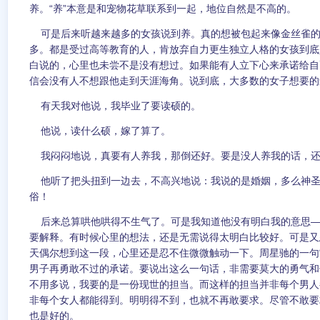
养。“养”本意是和宠物花草联系到一起，地位自然是不高的。
可是后来听越来越多的女孩说到养。真的想被包起来像金丝雀的
多。都是受过高等教育的人，肯放弃自力更生独立人格的女孩到底
白说的，心里也未尝不是没有想过。如果能有人立下心来承诺给自
信会没有人不想跟他走到天涯海角。说到底，大多数的女子想要的
有天我对他说，我毕业了要读硕的。
他说，读什么硕，嫁了算了。
我闷闷地说，真要有人养我，那倒还好。要是没人养我的话，还
他听了把头扭到一边去，不高兴地说：我说的是婚姻，多么神圣
俗！
后来总算哄他哄得不生气了。可是我知道他没有明白我的意思—
要解释。有时候心里的想法，还是无需说得太明白比较好。可是又
天偶尔想到这一段，心里还是忍不住微微触动一下。周星驰的一句
男子再勇敢不过的承诺。要说出这么一句话，非需要莫大的勇气和
不用多说，我要的是一份现世的担当。而这样的担当并非每个男人
非每个女人都能得到。明明得不到，也就不再敢要求。尽管不敢要
也是好的。