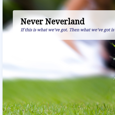
Never Neverland
If this is what we've got. Then what we've got is