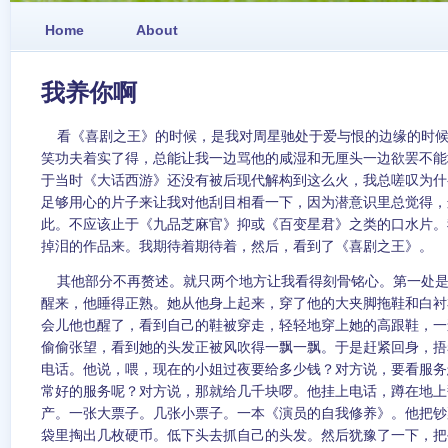
Home
About
我养你啊
看《喜剧之王》的时候，是我对周星驰处于爱与恨的边缘的时候
笑功夫着实了得，总能让我一边骂他的咸湿和无厘头一边欲罢不能
于当时《大话西游》还没有被后现代解构到这么火，我总嗟叹为什
足够用心的片子来让我对他刮目相看一下，因为潜意识里总觉得，
此。不应该止于《九品芝麻官》抑或《百变星君》之类的口水片。
掉泪的作品来。我期待着期待着，然后，看到了《喜剧之王》。
其他部分不再赘述。就只两个地方让我看得刻骨铭心。第一处是
醒来，他睡得正熟。她从他身上起来，穿了他的大夹脚拖鞋和白衬
会儿他也醒了，看到自己的鞋被穿走，轻轻地穿上她的高跟鞋，一
偷偷张望，看到她的头发正被风吹得一飘一飘。于是赶紧回身，捂
电话。他说，喂，现在的小姐过夜要给多少钱？对方说，要看服务
常好的服务呢？对方说，那就给几千块啰。他挂上电话，蹲在地上
产。一张大票子。几张小票子。一本《演员的自我修养》。他把钞
袋里掏出几枚硬币。低下头去抓自己的头发。然后犹豫了一下，把