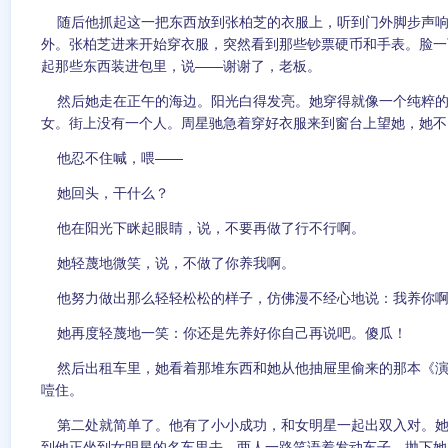
随后他抓起这一把东西放到张柏芝的衣服上，听到门外脚步声响
外。张柏芝进来开始穿衣服，突然看到那些钞票硬币和手表。脸一
起那些东西装进包里，说——谢谢了，老板。
然后她走在正午的海边。阳光白得发亮。她穿得就像一个纯粹的
女。街上没有一个人。周星驰急着穿好衣服来到窗台上望她，她不
他忍不住喊，喂——
她回头，干什么？
他在阳光下眯起眼睛，说，不要再做了行不行啊。
她轻蔑地微笑，说，不做了你养我啊。
他努力做出那么轻轻松松的样子，仿佛漫不经心地说：我养你
她再度轻蔑地一笑：你还是先养好你自己再说吧。傻瓜！
然后出租车里，她看着那堆东西和她从他抽屉里偷来的那本《演
噎住。
第二处就简单了。他有了小小成功，和女明星一起出双入对。她
到他正坐到女明星的名车里去。两人一路笑语着发动车子，抛下她