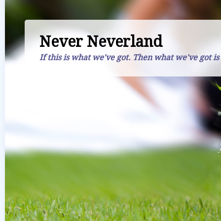
Never Neverland
If this is what we've got. Then what we've got is