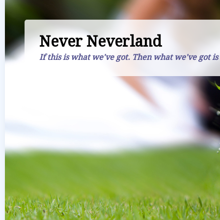
Never Neverland
If this is what we've got. Then what we've got is