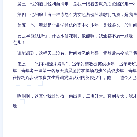
第三，他的眉目锐利而清晰，是我一眼看去就为之沦陷的那一
第四，他的脸上有一种凛然不为女色所侵的清教徒气质，是我最
第五，他一看就是个品学兼优的高中好少年，是我很长一段时间
要是早能认识他，什么水仙花啊、饭能啊，我全都不屑一顾啦！他帅
点儿！
谁能想到，这样天上没有、世间难觅的帅哥，竟然后来变成了我
但是……“恨不相逢未嫁时”，当年的清教徒英俊少年，当年考班
年，当年考班里第一名每天清晨坚持在操场跑步的英俊少年，当年
在操场跑步被很多女生搭讪渴望认识的英俊少年，他……他今天已
啊啊啊，这真让我难过得一佛出世，二佛升天。直到今天，我才
晚