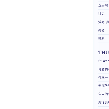
沉香屑
洪晃
浮光·调
粲然
韩寒
THU
Stuart 
可爱的
孙立平
安娜堡
宋宋的
彪悍美