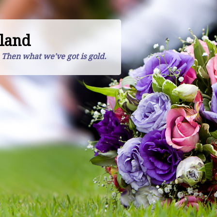
land
. Then what we've got is gold.