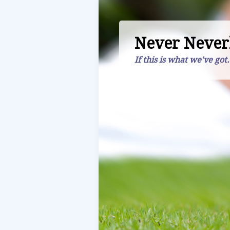
Never Never
If this is what we've got