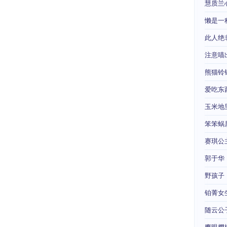
慧质兰
懒是一
此人绝
注意喵
熊猫铃
爱吃东
玉米地
笨笨蜗
赛琪公
郭于华
野孩子
铂菁女
随云公