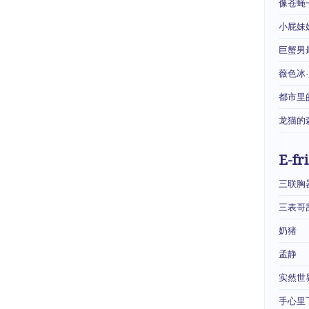
像苍蝇
小屁妹
巨蟹男
薇色冰
都市里
龙猫的
E-fr
三联胸
三表哥
奶猪
孟静
实然世
手心里