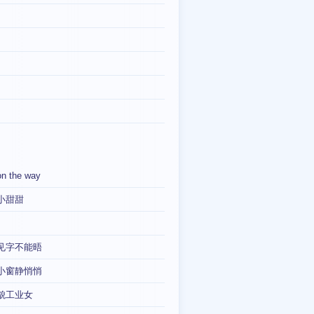
on the way
小甜甜
见字不能晤
小窗静悄悄
貌工业女