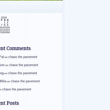
t 2026
F
S
S
1
2
7
8
9
3
14
15
16
0
21
22
23
7
28
29
30
ent Comments
Pal
chase the pavement
on
dum
chase the pavement
on
gog
chase the pavement
on
Milia
chase the pavement
on
chase the pavement
n
nt Posts