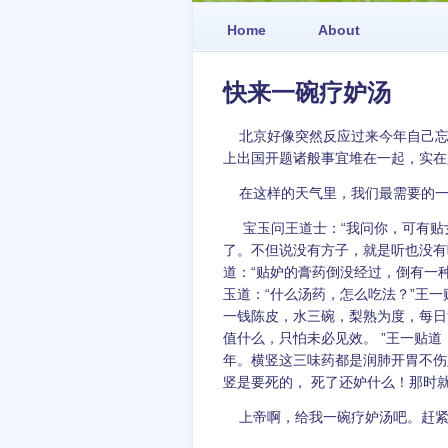
Home
About
快来一碗疗妒汤
北京好像突然反应过来今年自己忘
上出国开题诸般事宜堆在一起，实在
在这样的天气里，我们最需要的一
宝玉问王道士：“我问你，可有贴
了。不但说没有方子，就是听也没有
道：“贴妒的膏药倒没经过，倒有一
玉道：“什么汤药，怎么吃法？”王一
一钱陈皮，水三碗，梨熟为度，每日
值什么，只怕未必见效。 ”王一贴
年。横竖这三味药都是润肺开胃不伤
竖是要死的， 死了还妒什么！那时就
上帝啊，给我一碗疗妒汤吧。赶紧