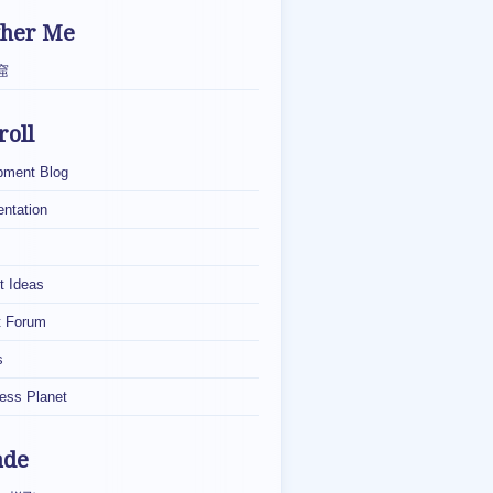
ther Me
窟
roll
pment Blog
ntation
t Ideas
t Forum
s
ess Planet
ade