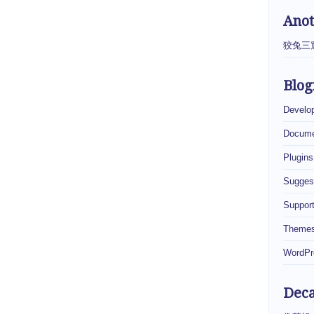
Ano
狡兔三
Blog
Develo
Docume
Plugins
Sugges
Suppor
Theme
WordPr
Dec