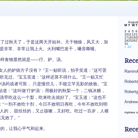
Augus
M
T
W
T
3
4
5
6
10
11
12
1
17
18
19
2
24
25
26
2
了过秋天了，于是这两天开始补。天干物燥，风又大，加
31
« Jul
是非常、非常让我上火。火到嘴巴发干，嗓音嘶哑。
样食物显然就是——疗。妒。汤。
Rec
女人的妒病方子没有？ ”王一贴听说，拍手笑道：“这可罢
Ramiro
听见过。”宝玉笑道：“这样还算不得什么。”王一贴又忙
Robert
种汤药或者可医， 只是慢些儿，不能立竿见影的效验。”宝
贴道：“这叫做‘疗妒汤’：用极好的秋梨一个，二钱冰糖，
Robert
清早吃这么一个梨，吃来吃去就好了。”宝玉道：“这也不
Andrew
道：“一剂不效吃十剂，今日不效明日再吃，今年不效吃到明
人的， 甜丝丝的，又止咳嗽，又好吃。吃过一百岁，人横
myimee
o
见效了。”
Rece
的，让我心平气和起来。