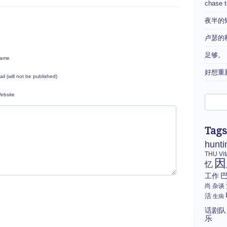
chase 
夜半的
卢瑟的
足够。
ame
好想重
ail (will not be published)
ebsite
Tags
hunti
THU
Vi
因
忆
工作
尚
杂谈
活
生病
话剧队
乐