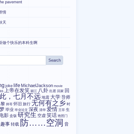
the pavement
矫情
秋天
新做个快乐的本科生啊
ng
life
MichaelJackson
joke
movie
上帝在发笑
八卦
回
tas
出差
丽江
回家
此，七月不远
大学
导师
地震
无何有之乡
巴黎
怀旧
旅行
时
帅哥
爱情
梦
深夜
毕业
生
毕业论文
清华
王菲
研究生
电影
笑话
空虚
盒饭
艳照门
防……空洞
趣事
转载
音