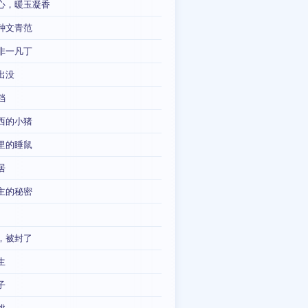
心，暖玉凝香
种文青范
非一凡丁
出没
铛
西的小猪
里的睡鼠
居
主的秘密
，被封了
生
子