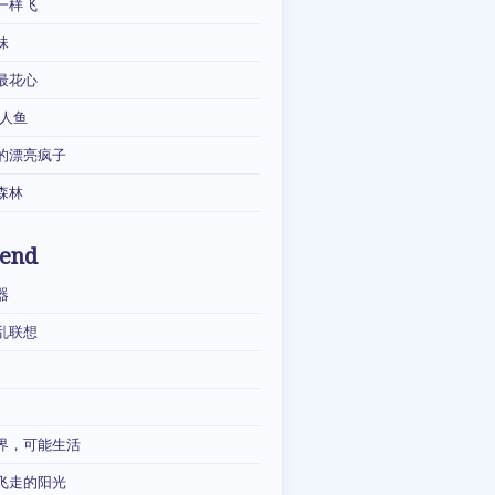
一样飞
妹
最花心
·人鱼
的漂亮疯子
森林
iend
器
乱联想
界，可能生活
飞走的阳光