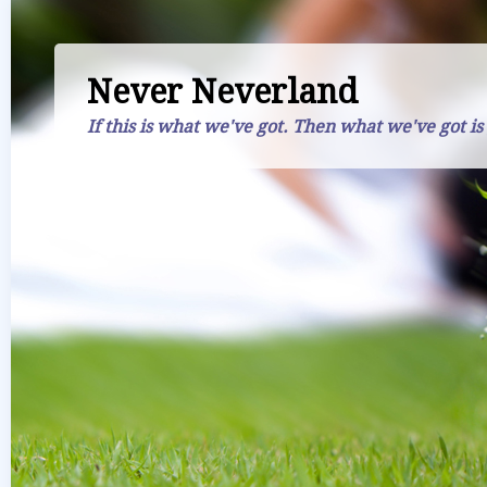
Never Neverland
If this is what we've got. Then what we've got is