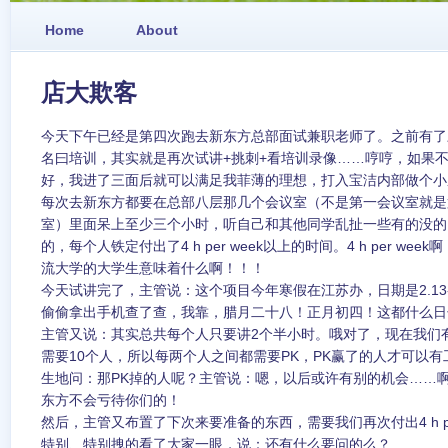
Home
About
店大欺客
今天下午已经是第四次跑去新东方总部面试兼职老师了。之前有了
名曰培训，其实就是再次试讲+挑刺+看培训录像……哼哼，如果不
好，我进了三面后就可以满足我菲薄的理想，打入宝洁内部做个小
每次去新东方都要在总部八层那几个会议室（不是第一会议室就是
室）里面呆上至少三个小时，听自己和其他同学乱扯一些有的没的
的，每个人铁定付出了4 h per week以上的时间。4 h per w
流大学的大学生意味着什么啊！！！
今天试讲完了，主管说：这个项目今年寒假在江苏办，日期是2.13-2.1
偷偷拿出手机查了查，我靠，腊月二十八！正月初四！这都什么日
主管又说：其实总共每个人只要讲2个半小时。哦对了，现在我们
需要10个人，所以每两个人之间都需要PK，PK赢了的人才可以
生地问：那PK掉的人呢？主管说：嗯，以后或许有别的机会……
东方不会亏待你们的！
然后，主管又布置了下次来要准备的东西，需要我们再次付出4 h pe
特别、特别拽的看了大家一眼，说：还有什么要问的么？