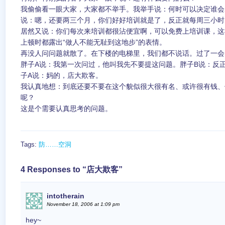
我偷偷看一眼大家，大家都不举手。我举手说：何时可以决定谁会
说：嗯，还要两三个月，你们好好培训就是了，反正就每周三小时。
居然又说：你们每次来培训都很沾便宜啊，可以免费上培训课，这
上顿时都露出“做人不能无耻到这地步”的表情。
再没人问问题就散了。在下楼的电梯里，我们都不说话。过了一会
胖子A说：我第一次问过，他叫我先不要提这问题。胖子B说：反
子A说：妈的，店大欺客。
我认真地想：到底还要不要在这个貌似很大很有名、或许很有钱、
呢？
这是个需要认真思考的问题。
Tags:
防……空洞
4 Responses to “店大欺客”
intotherain
November 18, 2006 at 1:09 pm
hey~