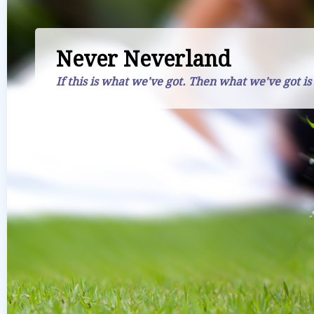
Never Neverland
If this is what we've got. Then what we've got is